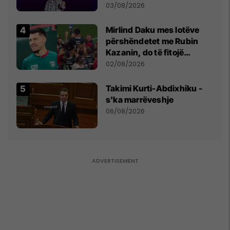
- dhe bota digjitale serbe
03/08/2026
shpall gjendjen e luftës
Mirlind Daku mes lotëve
përshëndetet me Rubin
Kazanin, do të fitojë
miliona te Spartak Moska
02/08/2026
Takimi Kurti-Abdixhiku -
s'ka marrëveshje
06/08/2026