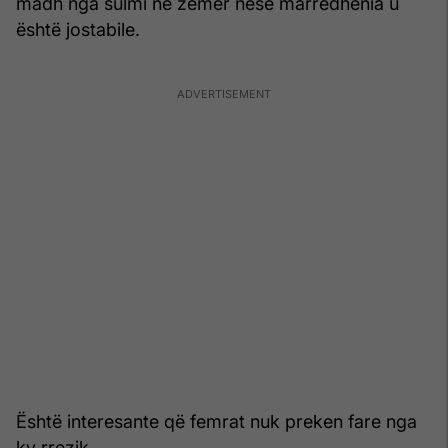
madh nga sulmi në zemër nëse marrëdhënia u
është jostabile.
Është interesante që femrat nuk preken fare nga
ky rrezik.