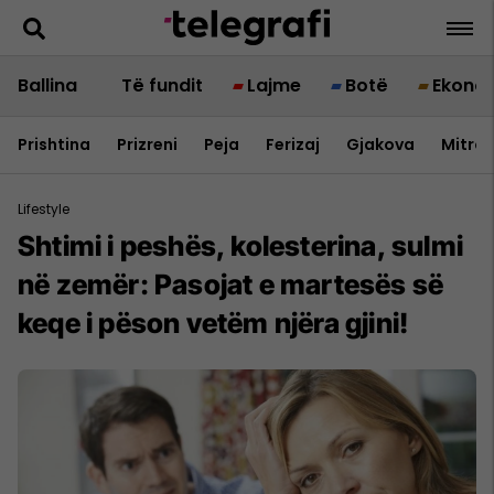
Ballina
Të fundit
Lajme
Botë
Ekono
Prishtina
Prizreni
Peja
Ferizaj
Gjakova
Mitrov
Lifestyle
Shtimi i peshës, kolesterina, sulmi
në zemër: Pasojat e martesës së
keqe i pëson vetëm njëra gjini!