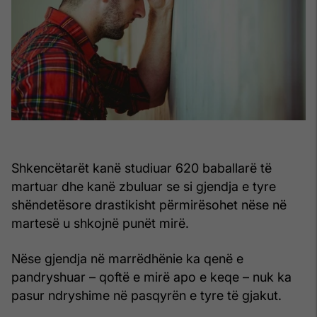
Shkencëtarët kanë studiuar 620 baballarë të
martuar dhe kanë zbuluar se si gjendja e tyre
shëndetësore drastikisht përmirësohet nëse në
martesë u shkojnë punët mirë.
Nëse gjendja në marrëdhënie ka qenë e
pandryshuar – qoftë e mirë apo e keqe – nuk ka
pasur ndryshime në pasqyrën e tyre të gjakut.