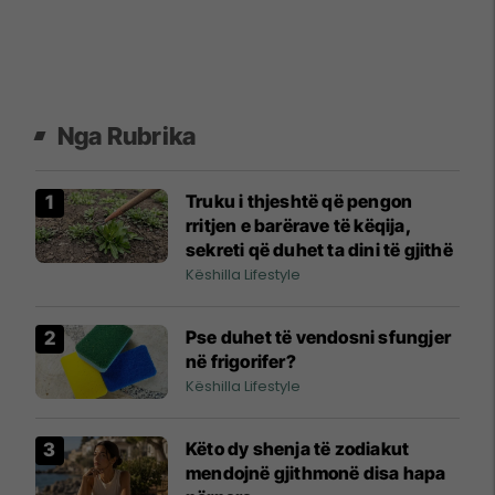
Nga Rubrika
Truku i thjeshtë që pengon
rritjen e barërave të këqija,
sekreti që duhet ta dini të gjithë
Këshilla Lifestyle
Pse duhet të vendosni sfungjer
në frigorifer?
Këshilla Lifestyle
Këto dy shenja të zodiakut
mendojnë gjithmonë disa hapa