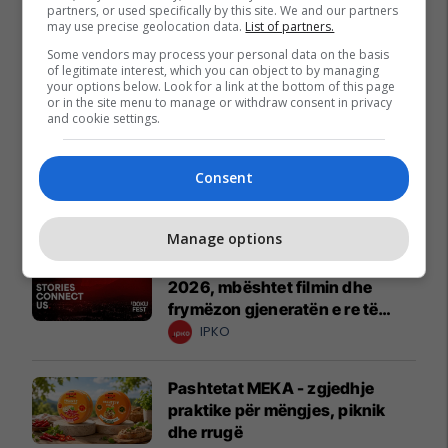
partners, or used specifically by this site. We and our partners
may use precise geolocation data.
List of partners.
Some vendors may process your personal data on the basis
of legitimate interest, which you can object to by managing
your options below. Look for a link at the bottom of this page
or in the site menu to manage or withdraw consent in privacy
and cookie settings.
Consent
Promo
Reklamo këtu
Manage options
IPKO, Sponsor i Artë i DokuFest
2026, mbështet filmin dhe
frymëzon gjeneratën e re të
krijuesve
IPKO
Pashtetat MEKA - zgjedhje
praktike për mëngjes, piknik
dhe rrugë