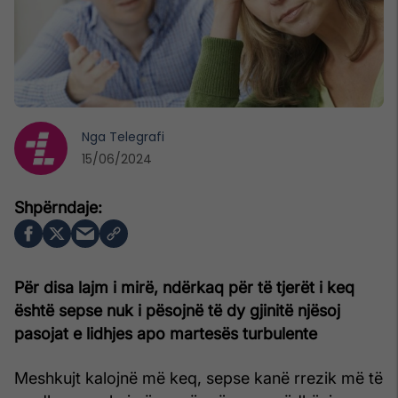
Nga
Telegrafi
15/06/2024
Për disa lajm i mirë, ndërkaq për të tjerët i keq
është sepse nuk i pësojnë të dy gjinitë njësoj
pasojat e lidhjes apo martesës turbulente
Meshkujt kalojnë më keq, sepse kanë rrezik më të