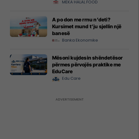
MEKA HALAL FOOD
A po don me rrnu n’deti?
Kursimet mund t’ju sjellin një
banesë
Banka Ekonomike
Mësoni kujdesin shëndetësor
përmes përvojës praktike me
EduCare
Edu Care