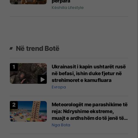
përpara
Këshilla Lifestyle
Në trend Botë
Ukrainasit i kapin ushtarët rusë
në befasi, ishin duke fjetur në
strehimoret e kamufluara
Evropa
Meteorologët me parashikime të
reja: Ndryshime ekstreme,
muajt e ardhshëm do të jenë të
pazakontë
Nga Bota