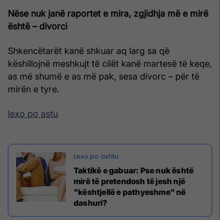
Nëse nuk janë raportet e mira, zgjidhja më e mirë
është – divorci
Shkencëtarët kanë shkuar aq larg sa që
këshillojnë meshkujt të cilët kanë martesë të keqe,
as më shumë e as më pak, sesa divorc – për të
mirën e tyre.
lexo po astu
Taktikë e gabuar: Pse nuk është
mirë të pretendosh të jesh një
"kështjellë e pathyeshme" në
dashuri?