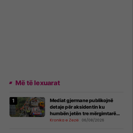
Më të lexuarat
Mediat gjermane publikojnë
detaje për aksidentin ku
humbën jetën tre mërgimtarë
nga Komogllava e Ferizajt
Kronika e Zezë
06/08/2026