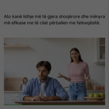
Ato kanë lidhje më të gjera shoqërore dhe mënyra
më efikase me të cilat përballen me fatkeqësitë.