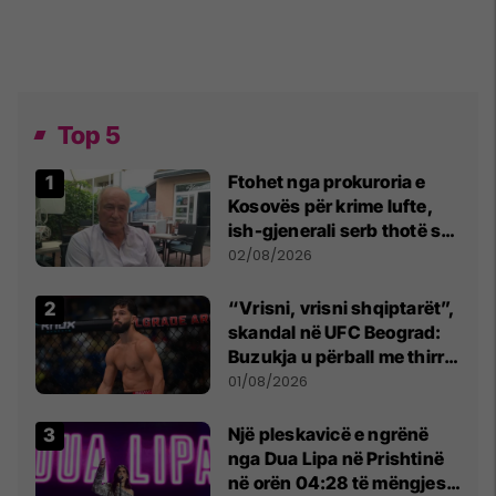
Top 5
Ftohet nga prokuroria e
Kosovës për krime lufte,
ish-gjenerali serb thotë se
dikush e tradhtoi në
02/08/2026
Beograd
“Vrisni, vrisni shqiptarët”,
skandal në UFC Beograd:
Buzukja u përball me thirrje
anti-shqiptare nga
01/08/2026
tribunat
Një pleskavicë e ngrënë
nga Dua Lipa në Prishtinë
në orën 04:28 të mëngjesit