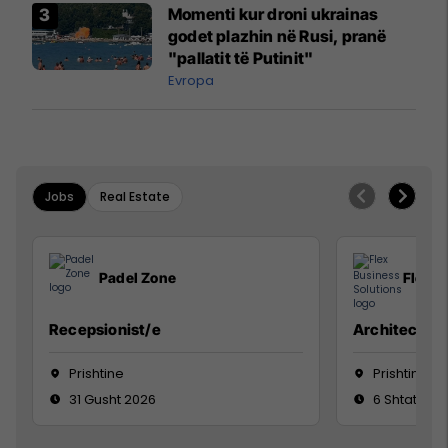
Momenti kur droni ukrainas
godet plazhin në Rusi, pranë
"pallatit të Putinit"
Evropa
Jobs
Real Estate
Padel Zone
Flex B
Recepsionist/e
Architect
Prishtine
Prishtinë
31 Gusht 2026
6 Shtator 2