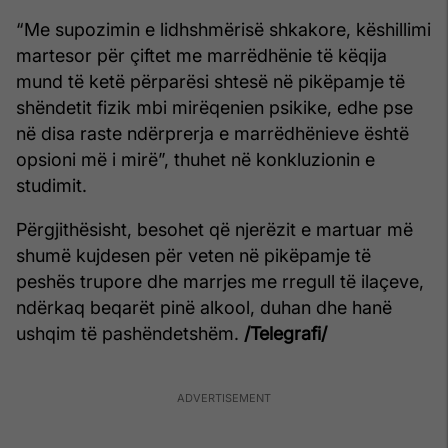
“Me supozimin e lidhshmërisë shkakore, këshillimi
martesor për çiftet me marrëdhënie të këqija
mund të ketë përparësi shtesë në pikëpamje të
shëndetit fizik mbi mirëqenien psikike, edhe pse
në disa raste ndërprerja e marrëdhënieve është
opsioni më i mirë”, thuhet në konkluzionin e
studimit.
Përgjithësisht, besohet që njerëzit e martuar më
shumë kujdesen për veten në pikëpamje të
peshës trupore dhe marrjes me rregull të ilaçeve,
ndërkaq beqarët pinë alkool, duhan dhe hanë
ushqim të pashëndetshëm.
/Telegrafi/