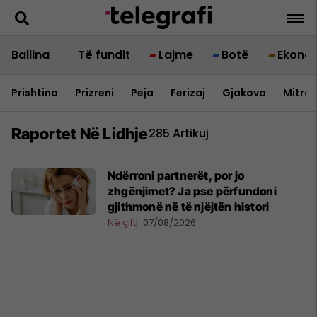
Ballina
Të fundit
Lajme
Botë
Ekono
Prishtina
Prizreni
Peja
Ferizaj
Gjakova
Mitrov
Raportet Në Lidhje
285 Artikuj
Ndërroni partnerët, por jo
zhgënjimet? Ja pse përfundoni
gjithmonë në të njëjtën histori
Në çift
07/08/2026