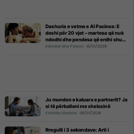
Dashuria e vetme e Al Pacinos: E
deshi për 20 vjet – martesa që nuk
ndodhi dhe pendesa që erdhi shumë
vonë
Intimitet dhe Pasion
10/01/2026
Ju mundon e kaluara e partnerit? Ja
si të përballeni me xhelozinë
Këshilla Lifestyle
06/01/2026
Rregulli i 3 sekondave: Arti i