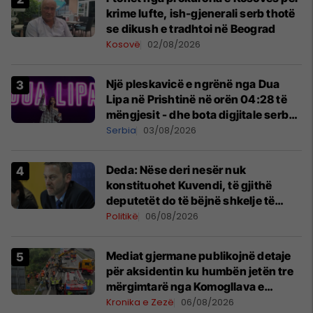
krime lufte, ish-gjenerali serb thotë
se dikush e tradhtoi në Beograd
Kosovë
02/08/2026
Një pleskavicë e ngrënë nga Dua
Lipa në Prishtinë në orën 04:28 të
mëngjesit - dhe bota digjitale serbe
shpall gjendjen e luftës
Serbia
03/08/2026
Deda: Nëse deri nesër nuk
konstituohet Kuvendi, të gjithë
deputetët do të bëjnë shkelje të
rëndë kushtetuese
Politikë
06/08/2026
Mediat gjermane publikojnë detaje
për aksidentin ku humbën jetën tre
mërgimtarë nga Komogllava e
Ferizajt
Kronika e Zezë
06/08/2026