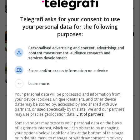
në një tjetër? Pse i përsëritni
gabimet në zgjedhjen e partnerëve?
Psikologji
25/11/2025
Telegrafi asks for your consent to use
your personal data for the following
purposes:
Kur njëri do fëmijë e tjetri jo – a mund
të mbijetojë lidhja?
Në çift
17/10/2025
Personalised advertising and content, advertising and
content measurement, audience research and
services development
5 arsye të dhimbshme pse gruaja
Store and/or access information on a device
nuk merr kurrë iniciativën për
intimitet
Learn more
Intimitet dhe Pasion
05/10/2025
Your personal data will be processed and information from
your device (cookies, unique identifiers, and other device
data) may be stored by, accessed by and shared with 369
1
partners, or used specifically by this site. We and our partners
may use precise geolocation data.
List of partners.
Some vendors may process your personal data on the basis
of legitimate interest, which you can object to by managing
your options below. Look for a link at the bottom of this page
or in the site menu to manage or withdraw consent in privacy