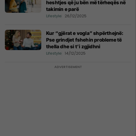
heshtjes që ju bën më tërheqës në
takimin e parë
Lifestyle
26/12/2025
Kur “gjërat e vogla” shpërthejnë:
Pse grindjet fshehin probleme të
thella dhe si t’i zgjidhni
Lifestyle
14/12/2025