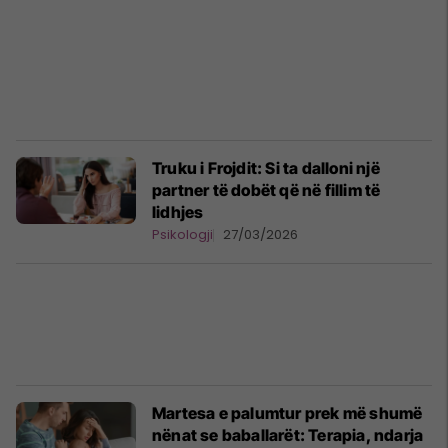
Truku i Frojdit: Si ta dalloni një
partner të dobët që në fillim të
lidhjes
Psikologji
27/03/2026
Martesa e palumtur prek më shumë
nënat se baballarët: Terapia, ndarja