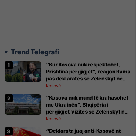
Trend Telegrafi
"Kur Kosova nuk respektohet,
Prishtina përgjigjet", reagon Rama
pas deklaratës së Zelenskyt në
Beograd
Kosovë
"Kosova nuk mund të krahasohet
me Ukrainën", Shqipëria i
përgjigjet vizitës së Zelenskyt në
Serbi
Kosovë
“Deklarata juaj anti-Kosovë në