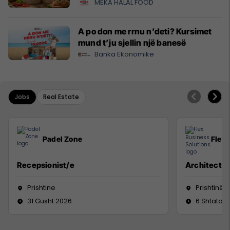
MEKA HALAL FOOD
A po don me rrnu n’deti? Kursimet
mund t’ju sjellin një banesë
Banka Ekonomike
Jobs
Real Estate
Padel Zone
Flex 
Recepsionist/e
Architect
Prishtine
Prishtinë
31 Gusht 2026
6 Shtator 