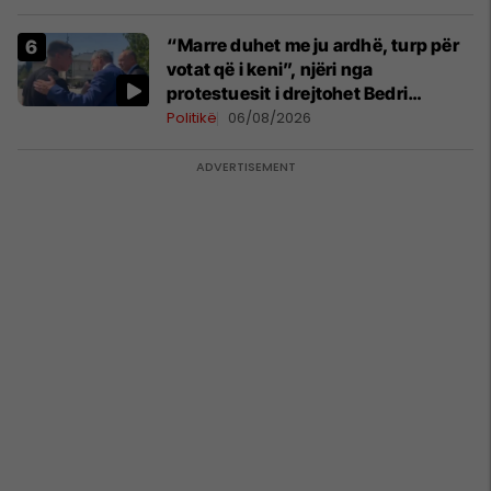
“Marre duhet me ju ardhë, turp për
votat që i keni”, njëri nga
protestuesit i drejtohet Bedri
Hamzës
Politikë
06/08/2026