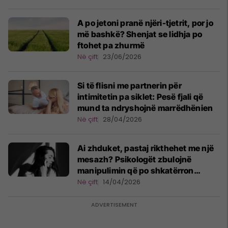
A po jetoni pranë njëri-tjetrit, por jo
më bashkë? Shenjat se lidhja po
ftohet pa zhurmë
Në çift
23/06/2026
Si të flisni me partnerin për
intimitetin pa siklet: Pesë fjali që
mund ta ndryshojnë marrëdhënien
Në çift
28/04/2026
Ai zhduket, pastaj rikthehet me një
mesazh? Psikologët zbulojnë
manipulimin që po shkatërron
vetëbesimin
Në çift
14/04/2026