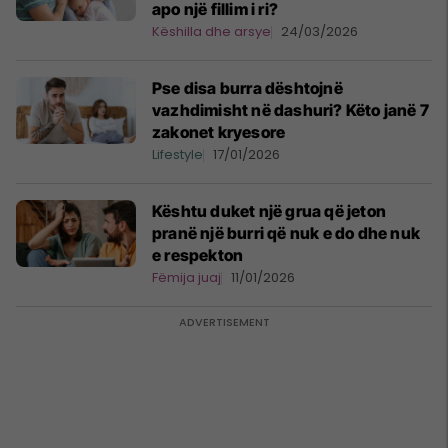
apo një fillim i ri?
Këshilla dhe arsye
24/03/2026
Pse disa burra dështojnë
vazhdimisht në dashuri? Këto janë 7
zakonet kryesore
Lifestyle
17/01/2026
Kështu duket një grua që jeton
pranë një burri që nuk e do dhe nuk
e respekton
Fëmija juaj
11/01/2026