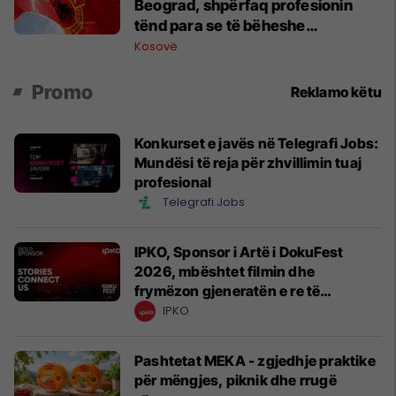
Beograd, shpërfaq profesionin
tënd para se të bëheshe
president”, OVL e UÇK-së i reagon
Kosovë
Zelenskyt
Promo
Reklamo këtu
Konkurset e javës në Telegrafi Jobs:
Mundësi të reja për zhvillimin tuaj
profesional
Telegrafi Jobs
IPKO, Sponsor i Artë i DokuFest
2026, mbështet filmin dhe
frymëzon gjeneratën e re të
krijuesve
IPKO
Pashtetat MEKA - zgjedhje praktike
për mëngjes, piknik dhe rrugë