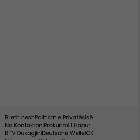
Rreth nesh
Politikat e Privatësisë
Na Kontaktoni
Prokurimi i Hapur
RTV Dukagjini
Deutsche Welle
ICK