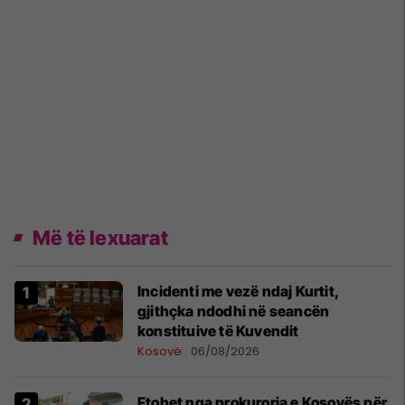
Më të lexuarat
Incidenti me vezë ndaj Kurtit,
gjithçka ndodhi në seancën
konstituive të Kuvendit
Kosovë
06/08/2026
Ftohet nga prokuroria e Kosovës për