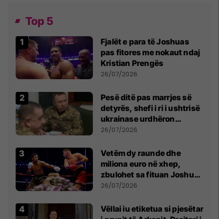
Top 5
Fjalët e para të Joshuas
pas fitores me nokaut ndaj
Kristian Prengës
26/07/2026
Pesë ditë pas marrjes së
detyrës, shefi i ri i ushtrisë
ukrainase urdhëron
kontroll të madh
26/07/2026
Vetëm dy raunde dhe
miliona euro në xhep,
zbulohet sa fituan Joshua
e Prenga
26/07/2026
Vëllai iu etiketua si pjesëtar