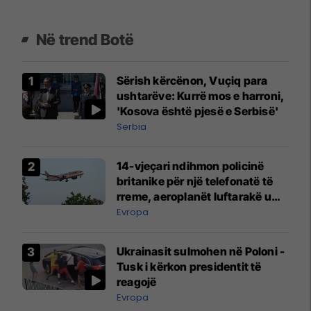
Në trend Botë
Sërish kërcënon, Vuçiq para
ushtarëve: Kurrë mos e harroni,
'Kosova është pjesë e Serbisë'
Serbia
14-vjeçari ndihmon policinë
britanike për një telefonatë të
rreme, aeroplanët luftarakë u
ngritën në ajër për të
Evropa
interceptuar fluturaken e Qatar
Airways që po shkonte drejt
Ukrainasit sulmohen në Poloni -
Mançesterit
Tusk i kërkon presidentit të
reagojë
Evropa