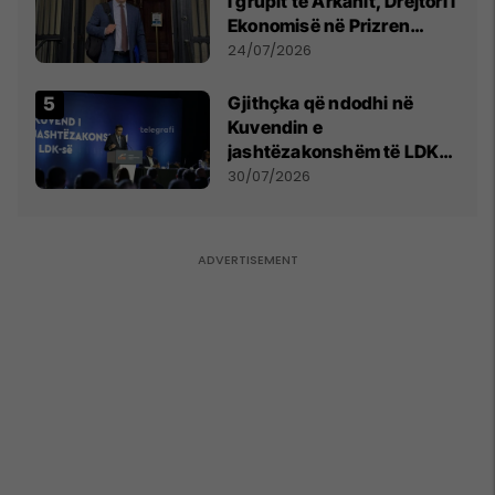
i grupit të Arkanit, Drejtori i
Ekonomisë në Prizren
mohon pretendimet
24/07/2026
Gjithçka që ndodhi në
Kuvendin e
jashtëzakonshëm të LDK-
së
30/07/2026