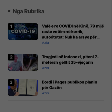
Nga Rubrika
Valë e re COVIDI në Kinë, 79 mijë
raste vetëm në korrik,
autoritetet: Nuk ka arsye për
alarm
Azia
Tragjedi në Indonezi, pitoni 7-
metërsh gëlltit 35-vjeçarin
Azia
Bordi i Paqes publikon planin
për Gazën
Azia