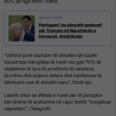
90% që nga fillimi i luftës.
Pentagoni 'po përgatit opsionet'
për Trumpin në Ngushticën e
Hormuzit, thotë Rubio
"Ushtria jonë vazhdon të shkatërrojë bazën
industriale mbrojtëse të Iranit me gati 70% të
objekteve të tyre të prodhimit të raketave,
dronëve dhe anijeve detare dhe kantiereve të
dëmtuara ose të shkatërruara", thotë ajo.
Leavitt shtoi se aftësia e Iranit për të paraqitur
kërcënime të ardhshme në rajon është "zvogëluar
ndjeshëm". /Telegrafi/