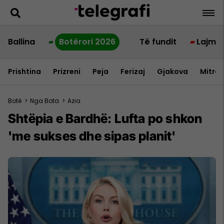
Ballina
Botërori 2026
Të fundit
Lajme
Prishtina
Prizreni
Peja
Ferizaj
Gjakova
Mitrov
Botë
>
Nga Bota
>
Azia
Shtëpia e Bardhë: Lufta po shkon
'me sukses dhe sipas planit'