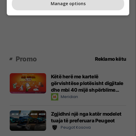
Manage options
Promo
Reklamo këtu
Këtë herë me kartelë
gërvishtëse plotësisht digjitale
dhe mbi 40 mijë shpërblime
instant!
Meridian
Zgjidhni një nga katër modelet
tuaja të preferuara Peugeot
Peugot Kosova