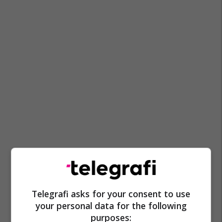
Irani
Shba
Donald Trump
Karoline Leavitt
Telegrafi asks for your consent to use
your personal data for the following
Shtëpia E Bardhë
Lufta Në Iran
purposes: