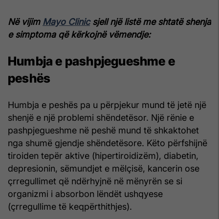
Në vijim
Mayo Clinic
sjell një listë me shtatë shenja
e simptoma që kërkojnë vëmendje:
Humbja e pashpjegueshme e
peshës
Humbja e peshës pa u përpjekur mund të jetë një
shenjë e një problemi shëndetësor. Një rënie e
pashpjegueshme në peshë mund të shkaktohet
nga shumë gjendje shëndetësore. Këto përfshijnë
tiroiden tepër aktive (hipertiroidizëm), diabetin,
depresionin, sëmundjet e mëlçisë, kancerin ose
çrregullimet që ndërhyjnë në mënyrën se si
organizmi i absorbon lëndët ushqyese
(çrregullime të keqpërthithjes).