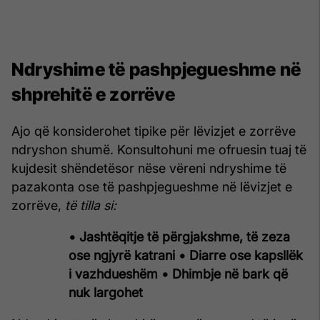
Ndryshime të pashpjegueshme në
shprehitë e zorrëve
Ajo që konsiderohet tipike për lëvizjet e zorrëve
ndryshon shumë. Konsultohuni me ofruesin tuaj të
kujdesit shëndetësor nëse vëreni ndryshime të
pazakonta ose të pashpjegueshme në lëvizjet e
zorrëve,
të tilla si:
• Jashtëqitje të përgjakshme, të zeza
ose ngjyrë katrani
• Diarre ose kapsllëk
i vazhdueshëm
• Dhimbje në bark që
nuk largohet