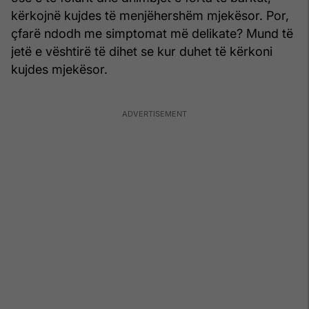
kërkojnë kujdes të menjëhershëm mjekësor. Por,
çfarë ndodh me simptomat më delikate? Mund të
jetë e vështirë të dihet se kur duhet të kërkoni
kujdes mjekësor.