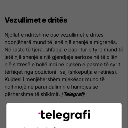
Vezullimet e dritës
Njollat e ndritshme ose vezullimet e dritës
ndonjëherë mund të jenë një shenjë e migrenës.
Në raste të tjera, shfaqja e papritur e tyre mund të
jetë një shenjë e një gjendjeje serioze në të cilën
një shtresë e hollë indi në pjesën e pasme të syrit
tërhiqet nga pozicioni i saj (shkëputja e retinës).
Kujdesi i menjëhershëm mjekësor mund të
ndihmojë në parandalimin e humbjes së
përhershme të shikimit. /
Telegrafi
/