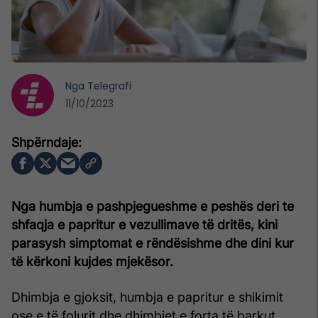
Nga
Telegrafi
11/10/2023
Nga humbja e pashpjegueshme e peshës deri te
shfaqja e papritur e vezullimave të dritës, kini
parasysh simptomat e rëndësishme dhe dini kur
të kërkoni kujdes mjekësor.
Dhimbja e gjoksit, humbja e papritur e shikimit
ose e të folurit dhe dhimbjet e forta të barkut,