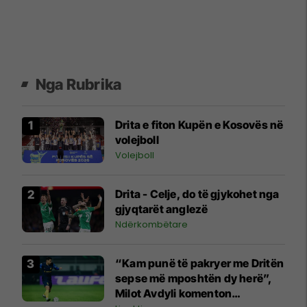
Nga Rubrika
Drita e fiton Kupën e Kosovës në
volejboll
Volejboll
Drita - Celje, do të gjykohet nga
gjyqtarët anglezë
Ndërkombëtare
“Kam punë të pakryer me Dritën
sepse më mposhtën dy herë”,
Milot Avdyli komenton