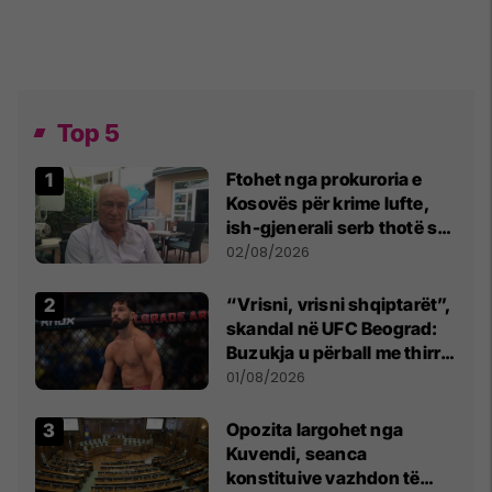
Top 5
Ftohet nga prokuroria e
Kosovës për krime lufte,
ish-gjenerali serb thotë se
dikush e tradhtoi në
02/08/2026
Beograd
“Vrisni, vrisni shqiptarët”,
skandal në UFC Beograd:
Buzukja u përball me thirrje
anti-shqiptare nga
01/08/2026
tribunat
Opozita largohet nga
Kuvendi, seanca
konstituive vazhdon të