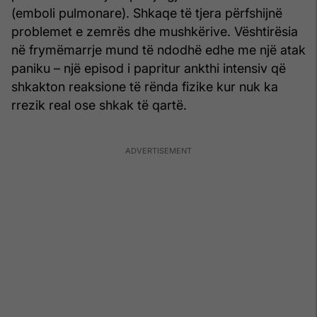
(emboli pulmonare). Shkaqe të tjera përfshijnë
problemet e zemrës dhe mushkërive. Vështirësia
në frymëmarrje mund të ndodhë edhe me një atak
paniku – një episod i papritur ankthi intensiv që
shkakton reaksione të rënda fizike kur nuk ka
rrezik real ose shkak të qartë.