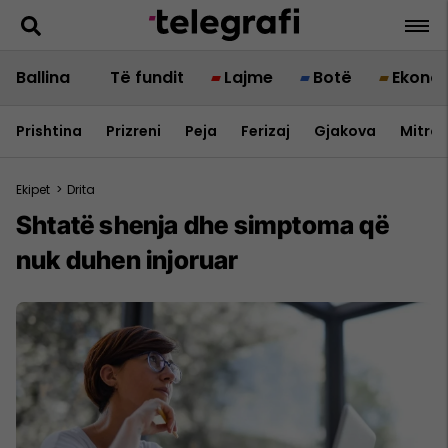
Ballina
Të fundit
Lajme
Botë
Ekono
Prishtina
Prizreni
Peja
Ferizaj
Gjakova
Mitrov
Ekipet
>
Drita
Shtatë shenja dhe simptoma që
nuk duhen injoruar