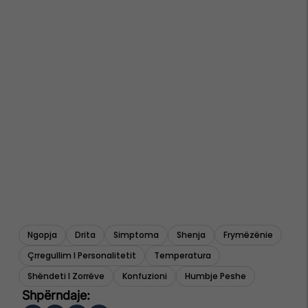
Ngopja
Drita
Simptoma
Shenja
Frymëzënie
Çrregullim I Personalitetit
Temperatura
Shëndeti I Zorrëve
Konfuzioni
Humbje Peshe