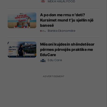
MEKA HALAL FOOD
A po don me rrnu n’deti?
Kursimet mund t’ju sjellin një
banesë
Banka Ekonomike
Mësoni kujdesin shëndetësor
përmes përvojës praktike me
EduCare
Edu Care