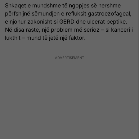
Shkaqet e mundshme të ngopjes së hershme
përfshijnë sëmundjen e refluksit gastroezofageal,
e njohur zakonisht si GERD dhe ulcerat peptike.
Në disa raste, një problem më serioz – si kanceri i
lukthit – mund të jetë një faktor.