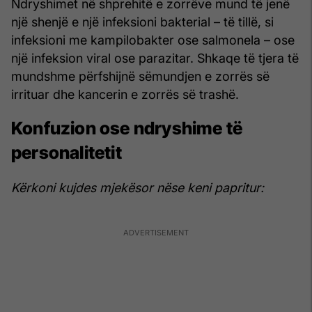
Ndryshimet në shprehitë e zorrëve mund të jenë
një shenjë e një infeksioni bakterial – të tillë, si
infeksioni me kampilobakter ose salmonela – ose
një infeksion viral ose parazitar. Shkaqe të tjera të
mundshme përfshijnë sëmundjen e zorrës së
irrituar dhe kancerin e zorrës së trashë.
Konfuzion ose ndryshime të
personalitetit
Kërkoni kujdes mjekësor nëse keni papritur: