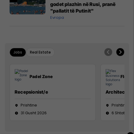
godet plazhin në Rusi, pranë
"pallatit të Putinit"
Evropa
Jobs
Real Estate
Padel Zone
Flex B
Recepsionist/e
Architect
Prishtine
Prishtinë
31 Gusht 2026
6 Shtator 2