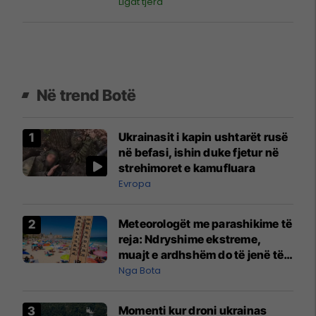
përballjen ndaj “Intelektualëve”
Ligat tjera
Në trend Botë
Ukrainasit i kapin ushtarët rusë
në befasi, ishin duke fjetur në
strehimoret e kamufluara
Evropa
Meteorologët me parashikime të
reja: Ndryshime ekstreme,
muajt e ardhshëm do të jenë të
pazakontë
Nga Bota
Momenti kur droni ukrainas