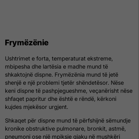
Frymëzënie
Ushtrimet e forta, temperaturat ekstreme,
mbipesha dhe lartësia e madhe mund të
shkaktojnë dispne. Frymëzënia mund të jetë
shenjë e një problemi tjetër shëndetësor. Nëse
keni dispne të pashpjegueshme, veçanërisht nëse
shfaqet papritur dhe është e rëndë, kërkoni
kujdes mjekësor urgjent.
Shkaqet për dispne mund të përfshijnë sëmundje
kronike obstruktive pulmonare, bronkit, astmë,
pneumoni ose një mpiksje gjaku në mushkëri