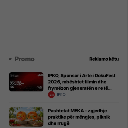
Promo
Reklamo këtu
IPKO, Sponsor i Artë i DokuFest
2026, mbështet filmin dhe
frymëzon gjeneratën e re të
krijuesve
IPKO
Pashtetat MEKA - zgjedhje
praktike për mëngjes, piknik
dhe rrugë