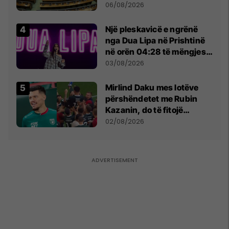
shtunën në orën 11:00
06/08/2026
Një pleskavicë e ngrënë
nga Dua Lipa në Prishtinë
në orën 04:28 të mëngjesit
- dhe bota digjitale serbe
03/08/2026
shpall gjendjen e luftës
Mirlind Daku mes lotëve
përshëndetet me Rubin
Kazanin, do të fitojë
miliona te Spartak Moska
02/08/2026