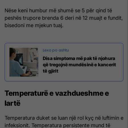
Nëse keni humbur më shumë se 5 për qind të
peshës trupore brenda 6 deri në 12 muajt e fundit,
bisedoni me mjekun tuaj.
Disa simptoma më pak të njohura
që tregojnë mundësinë e kancerit
të gjirit
Temperaturë e vazhdueshme e
lartë
Temperatura duket se luan një rol kyç në luftimin e
infeksionit. Temperatura persistente mund të