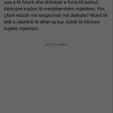
ose e të folurit dhe dhimbjet e forta të barkut,
kërkojnë kujdes të menjëhershëm mjekësor. Por,
çfarë ndodh me simptomat më delikate? Mund të
jetë e vështirë të dihet se kur duhet të kërkoni
kujdes mjekësor.