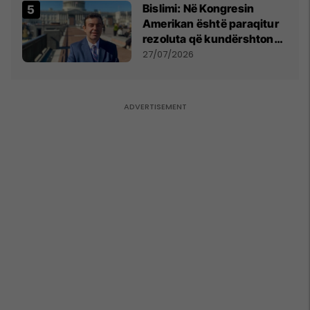
Bislimi: Në Kongresin
Amerikan është paraqitur
rezoluta që kundërshton
mbajtjen e Asamblesë
27/07/2026
Parlamentare të OSBE-së
në Beograd