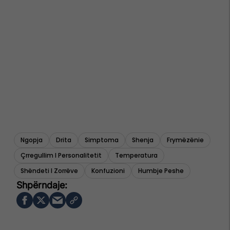
Ngopja
Drita
Simptoma
Shenja
Frymëzënie
Çrregullim I Personalitetit
Temperatura
Shëndeti I Zorrëve
Konfuzioni
Humbje Peshe