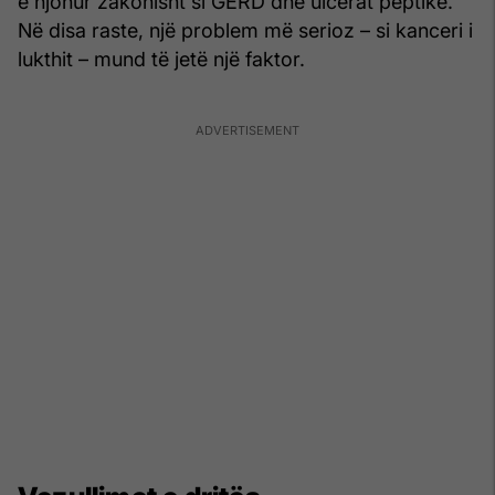
e njohur zakonisht si GERD dhe ulcerat peptike.
Në disa raste, një problem më serioz – si kanceri i
lukthit – mund të jetë një faktor.