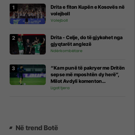
Drita e fiton Kupën e Kosovës në
volejboll
Volejboll
Drita - Celje, do të gjykohet nga
gjyqtarët anglezë
Ndërkombëtare
“Kam punë të pakryer me Dritën
sepse më mposhtën dy herë”,
Milot Avdyli komenton
përballjen ndaj “Intelektualëve”
Ligat tjera
Në trend Botë