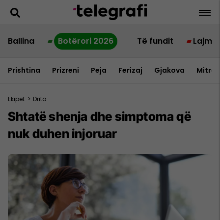
Ballina
Botërori 2026
Të fundit
Lajme
Prishtina
Prizreni
Peja
Ferizaj
Gjakova
Mitrov
Ekipet
>
Drita
Shtatë shenja dhe simptoma që
nuk duhen injoruar