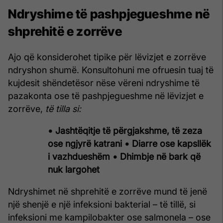
Ndryshime të pashpjegueshme në
shprehitë e zorrëve
Ajo që konsiderohet tipike për lëvizjet e zorrëve
ndryshon shumë. Konsultohuni me ofruesin tuaj të
kujdesit shëndetësor nëse vëreni ndryshime të
pazakonta ose të pashpjegueshme në lëvizjet e
zorrëve,
të tilla si:
• Jashtëqitje të përgjakshme, të zeza
ose ngjyrë katrani
• Diarre ose kapsllëk
i vazhdueshëm
• Dhimbje në bark që
nuk largohet
Ndryshimet në shprehitë e zorrëve mund të jenë
një shenjë e një infeksioni bakterial – të tillë, si
infeksioni me kampilobakter ose salmonela – ose