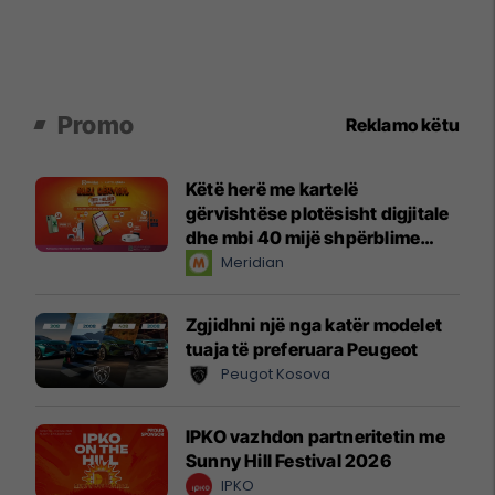
Promo
Reklamo këtu
Këtë herë me kartelë
gërvishtëse plotësisht digjitale
dhe mbi 40 mijë shpërblime
instant!
Meridian
Zgjidhni një nga katër modelet
tuaja të preferuara Peugeot
Peugot Kosova
IPKO vazhdon partneritetin me
Sunny Hill Festival 2026
IPKO