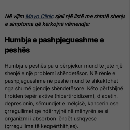
Në vijim
Mayo Clinic
sjell një listë me shtatë shenja
e simptoma që kërkojnë vëmendje:
Humbja e pashpjegueshme e
peshës
Humbja e peshës pa u përpjekur mund të jetë një
shenjë e një problemi shëndetësor. Një rënie e
pashpjegueshme në peshë mund të shkaktohet
nga shumë gjendje shëndetësore. Këto përfshijnë
tiroiden tepër aktive (hipertiroidizëm), diabetin,
depresionin, sëmundjet e mëlçisë, kancerin ose
çrregullimet që ndërhyjnë në mënyrën se si
organizmi i absorbon lëndët ushqyese
(çrregullime të keqpërthithjes).