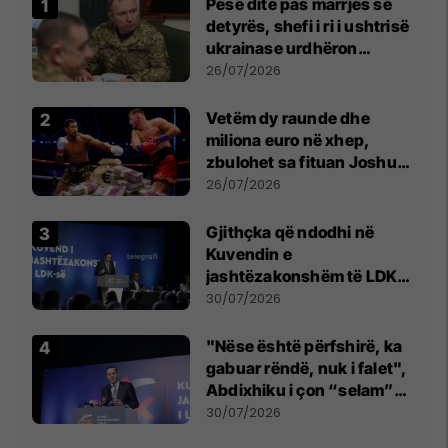
Pesë ditë pas marrjes së
detyrës, shefi i ri i ushtrisë
ukrainase urdhëron
kontroll të madh
26/07/2026
Vetëm dy raunde dhe
miliona euro në xhep,
zbulohet sa fituan Joshua
e Prenga
26/07/2026
Gjithçka që ndodhi në
Kuvendin e
jashtëzakonshëm të LDK-
së
30/07/2026
"Nëse është përfshirë, ka
gabuar rëndë, nuk i falet",
Abdixhiku i çon “selam”
Përparim Ramës
30/07/2026