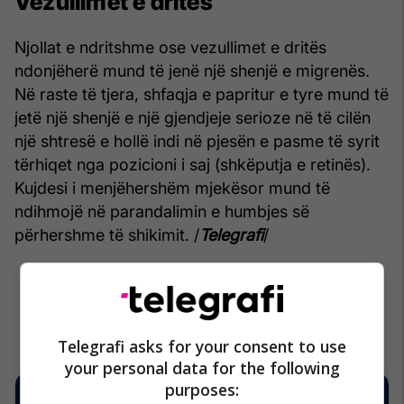
Vezullimet e dritës
Njollat e ndritshme ose vezullimet e dritës
ndonjëherë mund të jenë një shenjë e migrenës.
Në raste të tjera, shfaqja e papritur e tyre mund të
jetë një shenjë e një gjendjeje serioze në të cilën
një shtresë e hollë indi në pjesën e pasme të syrit
tërhiqet nga pozicioni i saj (shkëputja e retinës).
Kujdesi i menjëhershëm mjekësor mund të
ndihmojë në parandalimin e humbjes së
përhershme të shikimit. /
Telegrafi
/
Telegrafi asks for your consent to use
your personal data for the following
purposes: