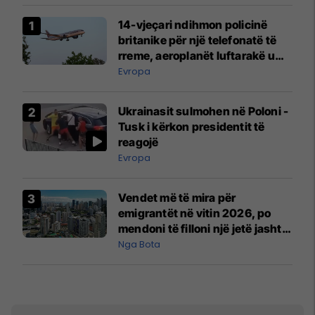
14-vjeçari ndihmon policinë
britanike për një telefonatë të
rreme, aeroplanët luftarakë u
ngritën në ajër për të
Evropa
interceptuar fluturaken e Qatar
Airways që po shkonte drejt
Ukrainasit sulmohen në Poloni -
Mançesterit
Tusk i kërkon presidentit të
reagojë
Evropa
Vendet më të mira për
emigrantët në vitin 2026, po
mendoni të filloni një jetë jashtë
vendit?
Nga Bota