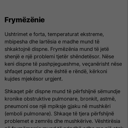
Frymëzënie
Ushtrimet e forta, temperaturat ekstreme,
mbipesha dhe lartësia e madhe mund të
shkaktojnë dispne. Frymëzënia mund të jetë
shenjë e një problemi tjetër shëndetësor. Nëse
keni dispne të pashpjegueshme, veçanërisht nëse
shfaqet papritur dhe është e rëndë, kërkoni
kujdes mjekësor urgjent.
Shkaqet për dispne mund të përfshijnë sëmundje
kronike obstruktive pulmonare, bronkit, astmë,
pneumoni ose një mpiksje gjaku në mushkëri
(emboli pulmonare). Shkaqe të tjera përfshijnë
problemet e zemrës dhe mushkërive. Vështirësia