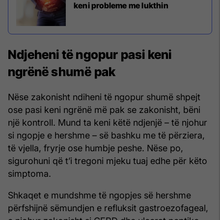
keni probleme me lukthin
Ndjeheni të ngopur pasi keni
ngrënë shumë pak
Nëse zakonisht ndiheni të ngopur shumë shpejt
ose pasi keni ngrënë më pak se zakonisht, bëni
një kontroll. Mund ta keni këtë ndjenjë – të njohur
si ngopje e hershme – së bashku me të përziera,
të vjella, fryrje ose humbje peshe. Nëse po,
sigurohuni që t’i tregoni mjeku tuaj edhe për këto
simptoma.
Shkaqet e mundshme të ngopjes së hershme
përfshijnë sëmundjen e refluksit gastroezofageal,