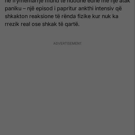
në frymëmarrje mund të ndodhë edhe me një atak
paniku – një episod i papritur ankthi intensiv që
shkakton reaksione të rënda fizike kur nuk ka
rrezik real ose shkak të qartë.