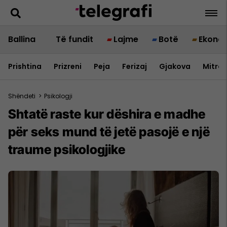
Ballina
Të fundit
Lajme
Botë
Ekono
Prishtina
Prizreni
Peja
Ferizaj
Gjakova
Mitrov
Shëndeti
>
Psikologji
Shtatë raste kur dëshira e madhe
për seks mund të jetë pasojë e një
traume psikologjike