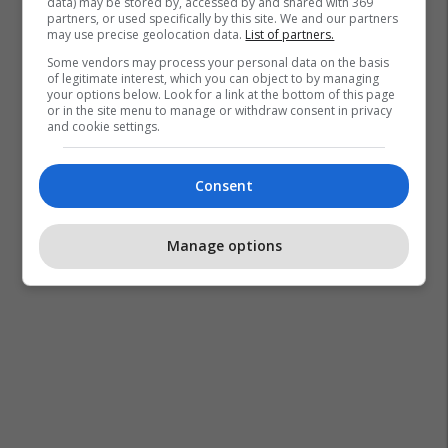
data) may be stored by, accessed by and shared with 369
partners, or used specifically by this site. We and our partners
may use precise geolocation data.
List of partners.
Some vendors may process your personal data on the basis
of legitimate interest, which you can object to by managing
your options below. Look for a link at the bottom of this page
or in the site menu to manage or withdraw consent in privacy
and cookie settings.
Consent
Manage options