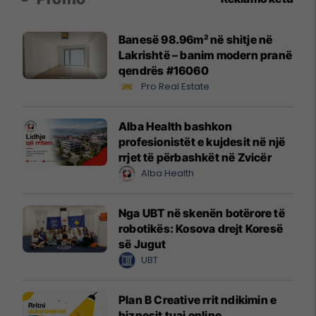
Banesë 98.96m² në shitje në
Lakrishtë – banim modern pranë
qendrës #16060
Pro Real Estate
Alba Health bashkon
profesionistët e kujdesit në një
rrjet të përbashkët në Zvicër
Alba Health
Nga UBT në skenën botërore të
robotikës: Kosova drejt Koresë
së Jugut
UBT
Plan B Creative rrit ndikimin e
biznesit tuaj online