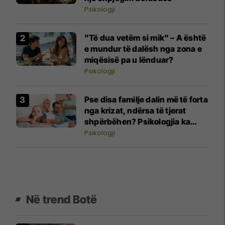
Psikologji
"Të dua vetëm si mik" – A është
e mundur të dalësh nga zona e
miqësisë pa u lënduar?
Psikologji
Pse disa familje dalin më të forta
nga krizat, ndërsa të tjerat
shpërbëhen? Psikologjia ka
përgjigjen
Psikologji
Në trend Botë