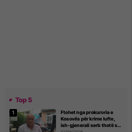
Top 5
Ftohet nga prokuroria e
Kosovës për krime lufte,
ish-gjenerali serb thotë se
dikush e tradhtoi në
02/08/2026