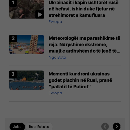
Ukrainasit i kapin ushtarët rusë
në befasi, ishin duke fjetur në
strehimoret e kamufluara
Evropa
Meteorologët me parashikime të
reja: Ndryshime ekstreme,
muajt e ardhshëm do të jenë të
pazakontë
Nga Bota
Momenti kur droni ukrainas
godet plazhin në Rusi, pranë
"pallatit të Putinit"
Evropa
Jobs
Real Estate