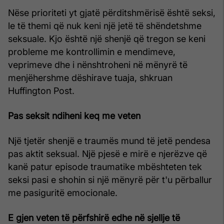
Nëse prioriteti yt gjatë përditshmërisë është seksi,
le të themi që nuk keni një jetë të shëndetshme
seksuale. Kjo është një shenjë që tregon se keni
probleme me kontrollimin e mendimeve,
veprimeve dhe i nënshtroheni në mënyrë të
menjëhershme dëshirave tuaja, shkruan
Huffington Post.
Pas seksit ndiheni keq me veten
Një tjetër shenjë e traumës mund të jetë pendesa
pas aktit seksual. Një pjesë e mirë e njerëzve që
kanë patur episode traumatike mbështeten tek
seksi pasi e shohin si një mënyrë për t'u përballur
me pasiguritë emocionale.
E gjen veten të përfshirë edhe në sjellje të