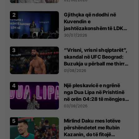
Beograd
Gjithçka që ndodhi në
Kuvendin e
jashtëzakonshëm të LDK-
së
30/07/2026
“Vrisni, vrisni shqiptarët”,
skandal në UFC Beograd:
Buzukja u përball me thirrje
anti-shqiptare nga
01/08/2026
tribunat
Një pleskavicë e ngrënë
nga Dua Lipa në Prishtinë
në orën 04:28 të mëngjesit
- dhe bota digjitale serbe
03/08/2026
shpall gjendjen e luftës
Mirlind Daku mes lotëve
përshëndetet me Rubin
Kazanin, do të fitojë