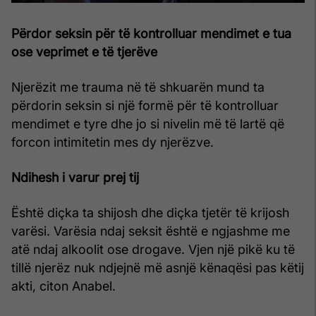
Përdor seksin për të kontrolluar mendimet e tua
ose veprimet e të tjerëve
Njerëzit me trauma në të shkuarën mund ta
përdorin seksin si një formë për të kontrolluar
mendimet e tyre dhe jo si nivelin më të lartë që
forcon intimitetin mes dy njerëzve.
Ndihesh i varur prej tij
Është diçka ta shijosh dhe diçka tjetër të krijosh
varësi. Varësia ndaj seksit është e ngjashme me
atë ndaj alkoolit ose drogave. Vjen një pikë ku të
tillë njerëz nuk ndjejnë më asnjë kënaqësi pas këtij
akti, citon Anabel.