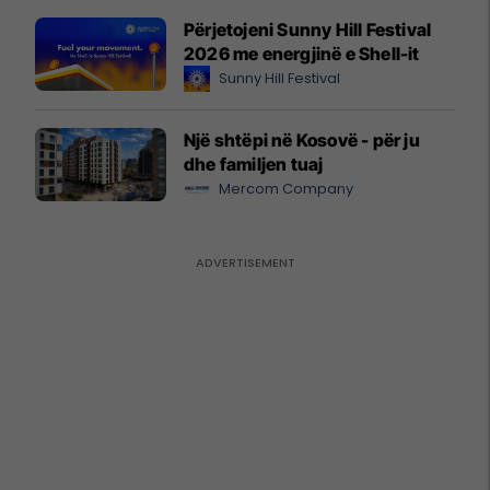
Përjetojeni Sunny Hill Festival
2026 me energjinë e Shell-it
Sunny Hill Festival
Një shtëpi në Kosovë - për ju
dhe familjen tuaj
Mercom Company