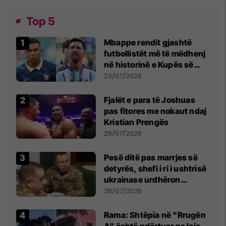
Top 5
Mbappe rendit gjashtë
futbollistët më të mëdhenj
në historinë e Kupës së
Botës, Messi mbetet i dyti
23/07/2026
Fjalët e para të Joshuas
pas fitores me nokaut ndaj
Kristian Prengës
26/07/2026
Pesë ditë pas marrjes së
detyrës, shefi i ri i ushtrisë
ukrainase urdhëron
kontroll të madh
26/07/2026
Rama: Shtëpia në "Rrugën
A" është ndërtuar pa leje