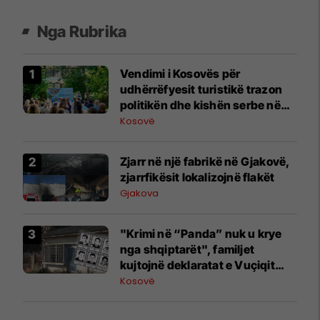
Nga Rubrika
Vendimi i Kosovës për
udhërrëfyesit turistikë trazon
politikën dhe kishën serbe në
Beograd
Kosovë
Zjarr në një fabrikë në Gjakovë,
zjarrfikësit lokalizojnë flakët
Gjakova
"Krimi në “Panda” nuk u krye
nga shqiptarët", familjet
kujtojnë deklaratat e Vuçiqit
dhe kërkojnë zbardhjen e rastit
Kosovë