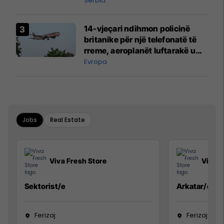
Serbia
14-vjeçari ndihmon policinë
britanike për një telefonatë të
rreme, aeroplanët luftarakë u
ngritën në ajër për të
Evropa
interceptuar fluturaken e Qatar
Airways që po shkonte drejt
Mançesterit
Jobs
Real Estate
Viva Fresh Store
Viva F
Sektorist/e
Arkatar/e
Ferizaj
Ferizaj