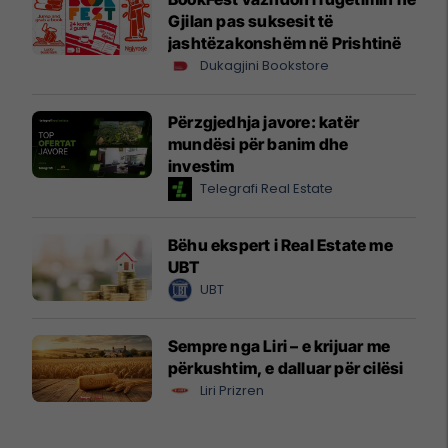
Gjilan pas suksesit të
jashtëzakonshëm në Prishtinë
Dukagjini Bookstore
Përzgjedhja javore: katër
mundësi për banim dhe
investim
Telegrafi Real Estate
Bëhu ekspert i Real Estate me
UBT
UBT
Sempre nga Liri – e krijuar me
përkushtim, e dalluar për cilësi
Liri Prizren