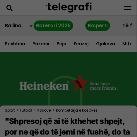
Ballina
Botërori 2026
Eksperti
Të fu
Prishtina
Prizreni
Peja
Ferizaj
Gjakova
Mitrov
Sport
>
Futboll
>
Kosovë
>
Kombëtarja e Kosovës
"Shpresoj që ai të kthehet shpejt,
por ne që do të jemi në fushë, do ta