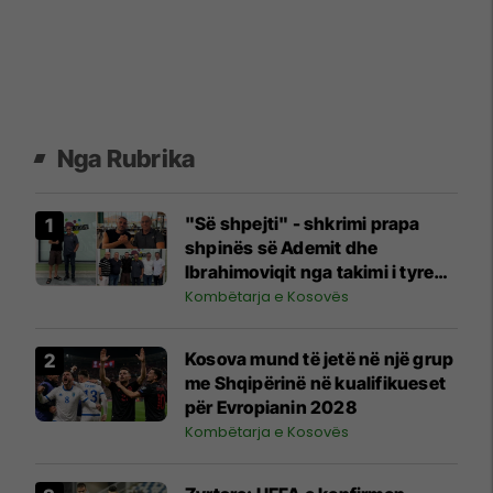
Nga Rubrika
"Së shpejti" - shkrimi prapa
shpinës së Ademit dhe
Ibrahimoviqit nga takimi i tyre
shihet si shenjë që ylli i Bayernit
Kombëtarja e Kosovës
mund të luajë për Kosovën
Kosova mund të jetë në një grup
me Shqipërinë në kualifikueset
për Evropianin 2028
Kombëtarja e Kosovës