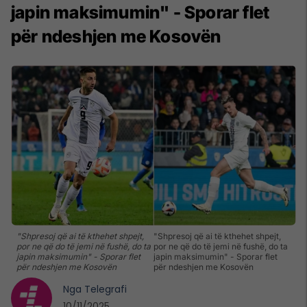
japin maksimumin" - Sporar flet
për ndeshjen me Kosovën
"Shpresoj që ai të kthehet shpejt,
"Shpresoj që ai të kthehet shpejt,
por ne që do të jemi në fushë, do ta
por ne që do të jemi në fushë, do ta
japin maksimumin" - Sporar flet
japin maksimumin" - Sporar flet
për ndeshjen me Kosovën
për ndeshjen me Kosovën
Nga
Telegrafi
10/11/2025