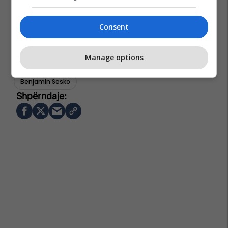
Consent
Manage options
Kombëtarja E Kosovës
Kombëtarja E Sllovenisë
Benjamin Sesko