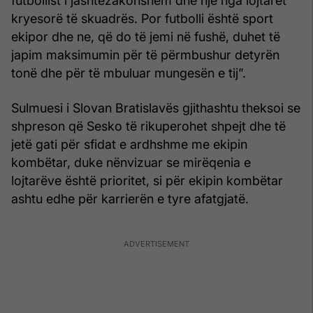
futbollist i jashtëzakonshëm dhe një nga lojtarët
kryesorë të skuadrës. Por futbolli është sport
ekipor dhe ne, që do të jemi në fushë, duhet të
japim maksimumin për të përmbushur detyrën
tonë dhe për të mbuluar mungesën e tij”.
Sulmuesi i Slovan Bratislavës gjithashtu theksoi se
shpreson që Sesko të rikuperohet shpejt dhe të
jetë gati për sfidat e ardhshme me ekipin
kombëtar, duke nënvizuar se mirëqenia e
lojtarëve është prioritet, si për ekipin kombëtar
ashtu edhe për karrierën e tyre afatgjatë.