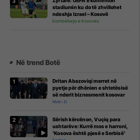
Zyrtare: UEFA e konfirmon
stadiumin ku do të zhvillohet
ndeshja Izrael – Kosovë
Kombëtarja e Kosovës
Në trend Botë
Dritan Abazoviqi merret në
pyetje për dhënien e shtetësisë
së nderit biznesmenit kosovar
Mali i Zi
Sërish kërcënon, Vuçiq para
ushtarëve: Kurrë mos e harroni,
'Kosova është pjesë e Serbisë'