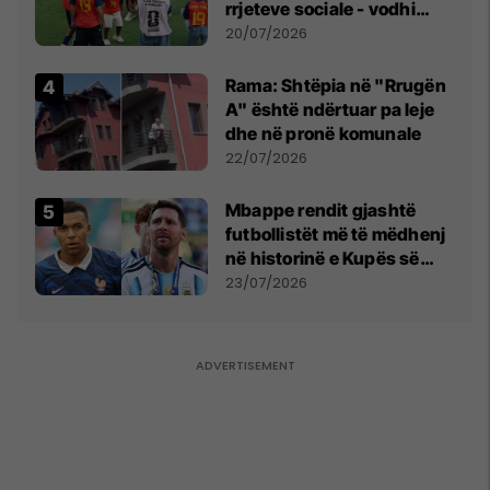
rrjeteve sociale - vodhi
vëmendjen pas finales së
20/07/2026
Kupës së Botës
Rama: Shtëpia në "Rrugën
A" është ndërtuar pa leje
dhe në pronë komunale
22/07/2026
Mbappe rendit gjashtë
futbollistët më të mëdhenj
në historinë e Kupës së
Botës, Messi mbetet i dyti
23/07/2026