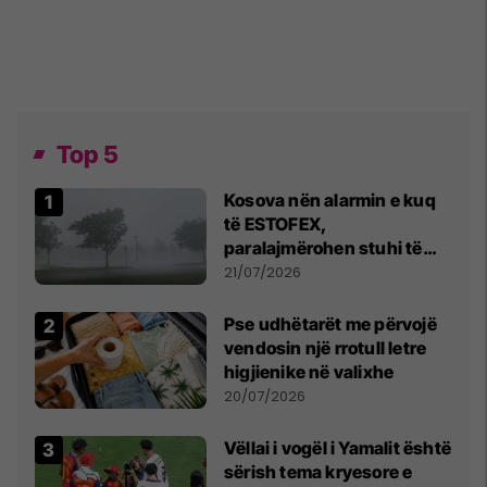
Top 5
Kosova nën alarmin e kuq
të ESTOFEX,
paralajmërohen stuhi të
fuqishme me breshër dhe
21/07/2026
erëra të forta
Pse udhëtarët me përvojë
vendosin një rrotull letre
higjienike në valixhe
20/07/2026
Vëllai i vogël i Yamalit është
sërish tema kryesore e