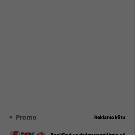
Promo
Reklamo këtu
BookFest vazhdon rrugëtimin në