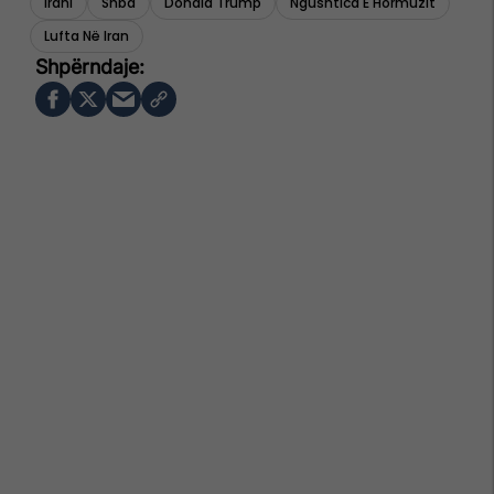
Irani
Shba
Donald Trump
Ngushtica E Hormuzit
Lufta Në Iran