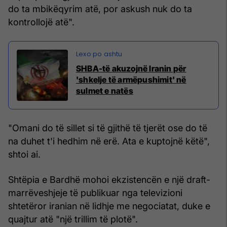
do ta mbikëqyrim atë, por askush nuk do ta
kontrollojë atë".
SHBA-të akuzojnë Iranin për
'shkelje të armëpushimit' në
sulmet e natës
"Omani do të sillet si të gjithë të tjerët ose do të
na duhet t'i hedhim në erë. Ata e kuptojnë këtë",
shtoi ai.
Shtëpia e Bardhë mohoi ekzistencën e një draft-
marrëveshjeje të publikuar nga televizioni
shtetëror iranian në lidhje me negociatat, duke e
quajtur atë "një trillim të plotë".