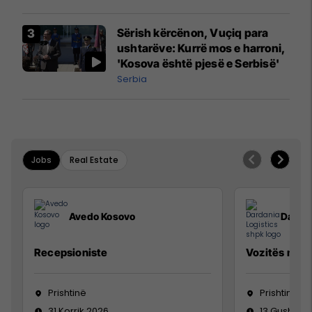
Sërish kërcënon, Vuçiq para
ushtarëve: Kurrë mos e harroni,
'Kosova është pjesë e Serbisë'
Serbia
Jobs
Real Estate
Avedo Kosovo
Dardan
Recepsioniste
Vozitës me K
Prishtinë
Prishtinë
31 Korrik 2026
13 Gusht 20