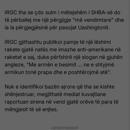
IRGC tha se çdo sulm i mëtejshëm i SHBA-së do
të përballej me një përgjigje "më vendimtare" dhe
ia la përgjegjësinë për pasojat Uashingtonit.
IRGC gjithashtu publikoi pamje të një lëshimi
rakete gjatë natës me imazhe anti-amerikane në
raketat e saj, duke përfshirë një slogan në gjuhën
angleze, "Me armën e besimit ... ne e shtyjmë
armikun tonë prapa dhe e poshtërojmë atë".
Nuk e identifikoi bazën ajrore që tha se kishte
shënjestruar, megjithatë mediat kuvajtiane
raportuan sirena në vend gjatë orëve të para të
mëngjesit të së enjtes.