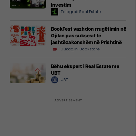
investim
Telegrafi Real Estate
BookFest vazhdon rrugëtimin në
Gjilan pas suksesit të
jashtëzakonshëm në Prishtinë
Dukagjini Bookstore
Bëhu ekspert i Real Estate me
UBT
UBT