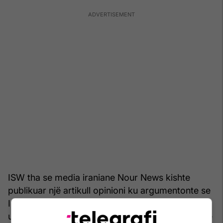
ISW tha se media iraniane Nour News kishte
publikuar një artikull opinioni ku argumentonte se
Irani duhet ta shndërrojë "fitoren" e tij të fundit
ushtarake në një sukses më të gjerë politik - duke