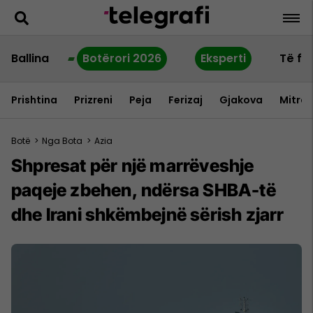
Ballina
Botërori 2026
Eksperti
Të fu
Prishtina
Prizreni
Peja
Ferizaj
Gjakova
Mitrov
Botë
>
Nga Bota
>
Azia
Shpresat për një marrëveshje
paqeje zbehen, ndërsa SHBA-të
dhe Irani shkëmbejnë sërish zjarr