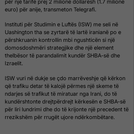
për një tarifë prej 2 milionë dollarësh (1.7 milionë
euro) për anije, transmeton Telegrafi.
Instituti për Studimin e Luftës (ISW) me seli në
Uashington tha se zyrtarë të lartë iranianë po e
përshkruanin kontrollin mbi ngushticën si një
domosdoshmëri strategjike dhe një element
thelbësor të parandalimit kundër SHBA-së dhe
Izraelit.
ISW vuri në dukje se çdo marrëveshje që kërkon
që trafiku detar të kalojë përmes një skeme të
ndarjes së trafikut të miratuar nga Irani, do të
kundërshtonte drejtpërdrejt kërkesën e SHBA-së
për liri lundrimi dhe do të krijonte një precedent të
rrezikshëm për rrugët ujore ndërkombëtare.