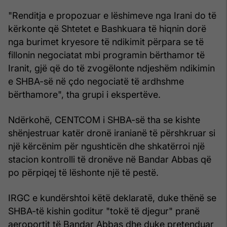
"Renditja e propozuar e lëshimeve nga Irani do të
kërkonte që Shtetet e Bashkuara të hiqnin dorë
nga burimet kryesore të ndikimit përpara se të
fillonin negociatat mbi programin bërthamor të
Iranit, gjë që do të zvogëlonte ndjeshëm ndikimin
e SHBA-së në çdo negociatë të ardhshme
bërthamore", tha grupi i ekspertëve.
Ndërkohë, CENTCOM i SHBA-së tha se kishte
shënjestruar katër dronë iranianë të përshkruar si
një kërcënim për ngushticën dhe shkatërroi një
stacion kontrolli të dronëve në Bandar Abbas që
po përpiqej të lëshonte një të pestë.
IRGC e kundërshtoi këtë deklaratë, duke thënë se
SHBA-të kishin goditur "tokë të djegur" pranë
aeroportit të Bandar Abbas dhe duke pretenduar