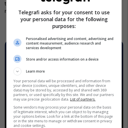
treguar një besim brenda regjimit se doli nga lufta
në një pozicion force. /Telegrafi/
Telegrafi asks for your consent to use
your personal data for the following
purposes:
Personalised advertising and content, advertising and
content measurement, audience research and
services development
Store and/or access information on a device
Learn more
Your personal data will be processed and information from
your device (cookies, unique identifiers, and other device
data) may be stored by, accessed by and shared with 369
partners, or used specifically by this site. We and our partners
may use precise geolocation data.
List of partners.
Some vendors may process your personal data on the basis
of legitimate interest, which you can object to by managing
your options below. Look for a link at the bottom of this page
or in the site menu to manage or withdraw consent in privacy
and cookie settings.