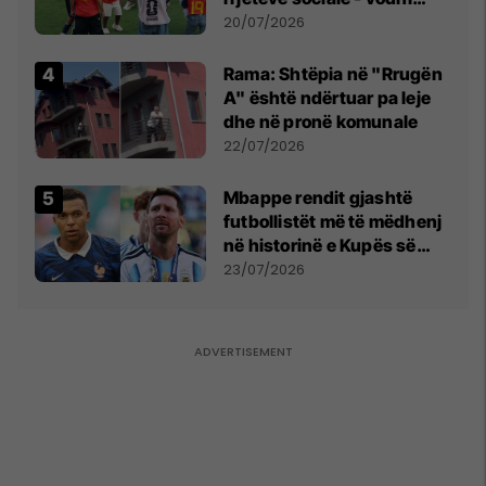
vëmendjen pas finales së
20/07/2026
Kupës së Botës
Rama: Shtëpia në "Rrugën
A" është ndërtuar pa leje
dhe në pronë komunale
22/07/2026
Mbappe rendit gjashtë
futbollistët më të mëdhenj
në historinë e Kupës së
Botës, Messi mbetet i dyti
23/07/2026