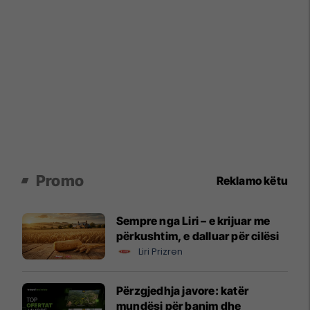
Promo
Reklamo këtu
Sempre nga Liri – e krijuar me
përkushtim, e dalluar për cilësi
Liri Prizren
Përzgjedhja javore: katër
mundësi për banim dhe