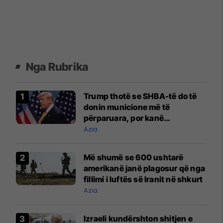
Nga Rubrika
Trump thotë se SHBA-të do të
donin municione më të
përparuara, por kanë
mjaftueshëm për luftën me
Azia
Iranin
Më shumë se 600 ushtarë
amerikanë janë plagosur që nga
fillimi i luftës së Iranit në shkurt
Azia
Izraeli kundërshton shitjen e