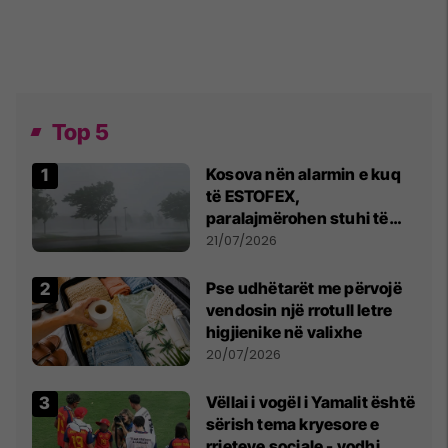
Top 5
Kosova nën alarmin e kuq
të ESTOFEX,
paralajmërohen stuhi të
fuqishme me breshër dhe
21/07/2026
erëra të forta
Pse udhëtarët me përvojë
vendosin një rrotull letre
higjienike në valixhe
20/07/2026
Vëllai i vogël i Yamalit është
sërish tema kryesore e
rrjeteve sociale - vodhi