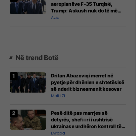
aeroplanëve F-35 Turqisë,
Trump: Askush nuk do të më
tregojë se çfarë do të shesim
Azia
Në trend Botë
Dritan Abazoviqi merret në
pyetje për dhënien e shtetësisë
së nderit biznesmenit kosovar
Mali i Zi
Pesë ditë pas marrjes së
detyrës, shefi i ri i ushtrisë
ukrainase urdhëron kontroll të
madh
Evropa