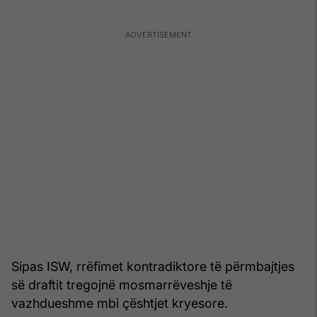
Sipas ISW, rrëfimet kontradiktore të përmbajtjes
së draftit tregojnë mosmarrëveshje të
vazhdueshme mbi çështjet kryesore.