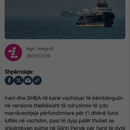
Nga
Telegrafi
28/05/2026
Irani dhe SHBA-të kanë vazhduar të këmbëngulin
në versione thelbësisht të ndryshme të çdo
marrëveshjeje përfundimtare për t'i dhënë fund
luftës në vazhdim, pasi të dyja palët thuhet se
shkëmbyen sulme në Gjirin Persik për herë të dytë