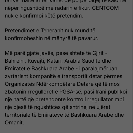
tanker nafte amerikane, që po përpiqej të kalonte
nëpër ngushticë me radarin e fikur. CENTCOM
nuk e konfirmoi këtë pretendim.
Pretendimet e Teheranit nuk mund të
konfirmoheshin në mënyrë të pavarur.
Më parë gjatë javës, pesë shtete të Gjirit -
Bahreini, Kuvajti, Katari, Arabia Saudite dhe
Emiratet e Bashkuara Arabe - i paralajmëruan
zyrtarisht kompanitë e transportit detar përmes
Organizatës Ndërkombëtare Detare që të mos
zbatonin rregulloret e PGSA-së, pasi Irani publikoi
një hartë që pretendonte kontroll rregullator mbi
një pjesë të ngushticës që shtrihej në ujërat
territoriale të Emirateve të Bashkuara Arabe dhe
Omanit.