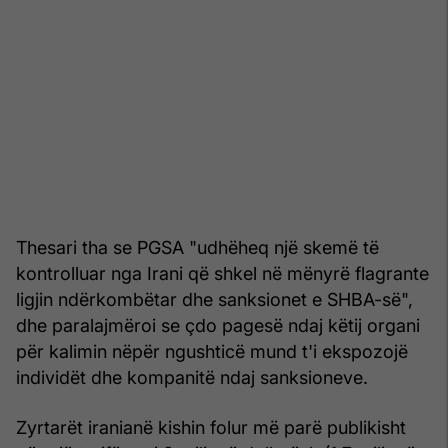
Thesari tha se PGSA "udhëheq një skemë të
kontrolluar nga Irani që shkel në mënyrë flagrante
ligjin ndërkombëtar dhe sanksionet e SHBA-së",
dhe paralajmëroi se çdo pagesë ndaj këtij organi
për kalimin nëpër ngushticë mund t'i ekspozojë
individët dhe kompanitë ndaj sanksioneve.
Zyrtarët iranianë kishin folur më parë publikisht