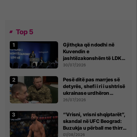
Top 5
Gjithçka që ndodhi në
Kuvendin e
jashtëzakonshëm të LDK-
së
30/07/2026
Pesë ditë pas marrjes së
detyrës, shefi i ri i ushtrisë
ukrainase urdhëron
kontroll të madh
26/07/2026
“Vrisni, vrisni shqiptarët”,
skandal në UFC Beograd:
Buzukja u përball me thirrje
anti-shqiptare nga
01/08/2026