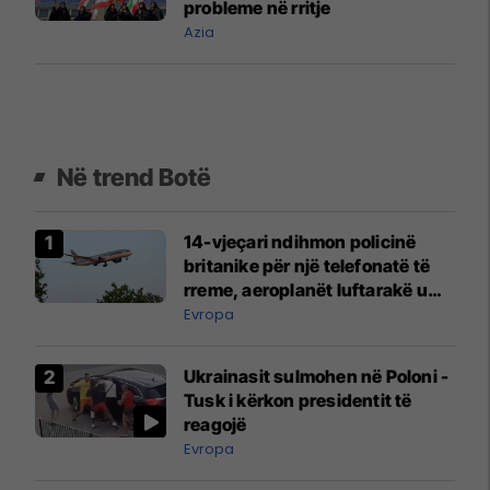
probleme në rritje
Azia
Në trend Botë
14-vjeçari ndihmon policinë
britanike për një telefonatë të
rreme, aeroplanët luftarakë u
ngritën në ajër për të
Evropa
interceptuar fluturaken e Qatar
Airways që po shkonte drejt
Ukrainasit sulmohen në Poloni -
Mançesterit
Tusk i kërkon presidentit të
reagojë
Evropa