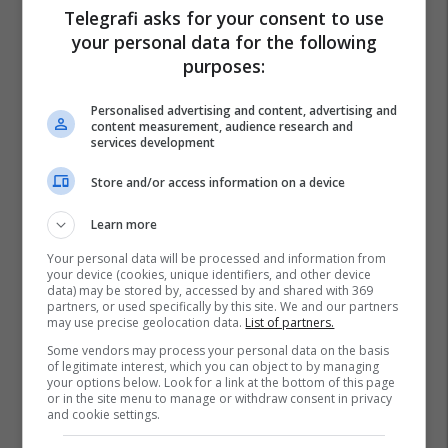
Telegrafi asks for your consent to use
Kuvajti
Lufta Në Iran
your personal data for the following
purposes:
Personalised advertising and content, advertising and
content measurement, audience research and
services development
Store and/or access information on a device
Learn more
Your personal data will be processed and information from
your device (cookies, unique identifiers, and other device
data) may be stored by, accessed by and shared with 369
partners, or used specifically by this site. We and our partners
may use precise geolocation data.
List of partners.
Some vendors may process your personal data on the basis
of legitimate interest, which you can object to by managing
your options below. Look for a link at the bottom of this page
or in the site menu to manage or withdraw consent in privacy
and cookie settings.