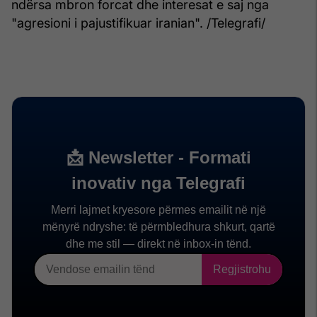
ndërsa mbron forcat dhe interesat e saj nga
"agresioni i pajustifikuar iranian". /Telegrafi/