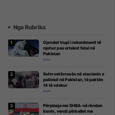
Nga Rubrika
Gjendet trupi i rekordmenit të
njohur pas ortekut fatal në
Pakistan
Azia
Sulm vetëvrasës në stacionin e
policisë në Pakistan, të paktën
14 të vdekur
Azia
Përplasja me SHBA-në rëndon
Iranin, vendi përballet me