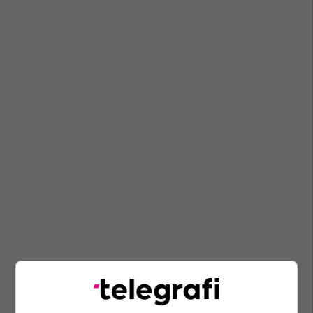
Irani
Ngushtica E Hormuzit
Donald Trump
Shba