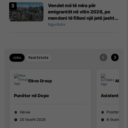
Vendet më të mira për
emigrantët në vitin 2026, po
mendoni të filloni një jetë jashtë
vendit?
Nga Bota
Jobs
Real Estate
Elkos Group
ALTIN
Punëtor në Depo
Asistente e S
Xërxe
Prishtinë
20 Gusht 2026
8 Gusht 20