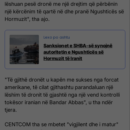
lëshuan pesë dronë me një drejtim që përbënin
një kërcënim të qartë në dhe pranë Ngushticës së
Hormuzit", tha ajo.
Sanksionet e SHBA-së synojnë
autoritetin e Ngushticës së
Hormuzit të Iranit
"Të gjithë dronët u kapën me sukses nga forcat
amerikane, të cilat gjithashtu parandaluan një
lëshim të dronit të gjashtë nga një vend kontrolli
tokësor iranian në Bandar Abbas", u tha ndër
tjera.
CENTCOM tha se mbetet "vigjilent dhe i matur"