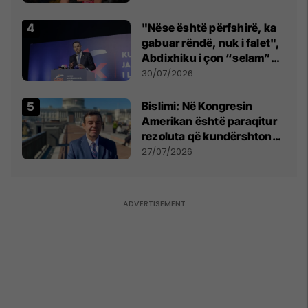
tribunat
"Nëse është përfshirë, ka
gabuar rëndë, nuk i falet",
Abdixhiku i çon “selam”
Përparim Ramës
30/07/2026
Bislimi: Në Kongresin
Amerikan është paraqitur
rezoluta që kundërshton
mbajtjen e Asamblesë
27/07/2026
Parlamentare të OSBE-së
në Beograd