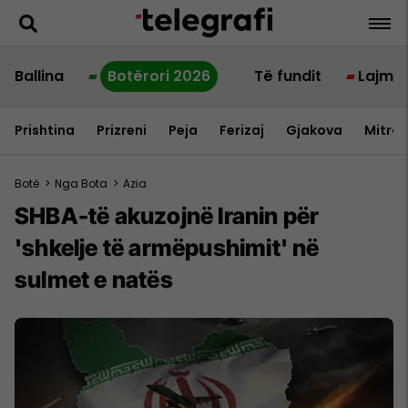
Ballina
Botërori 2026
Të fundit
Lajme
Prishtina
Prizreni
Peja
Ferizaj
Gjakova
Mitrov
Botë
>
Nga Bota
>
Azia
SHBA-të akuzojnë Iranin për
'shkelje të armëpushimit' në
sulmet e natës