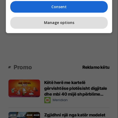
Consent
Manage options
Promo
Reklamo këtu
Këtë herë me kartelë
gërvishtëse plotësisht digjitale
dhe mbi 40 mijë shpërblime
instant!
Meridian
Zgjidhni një nga katër modelet