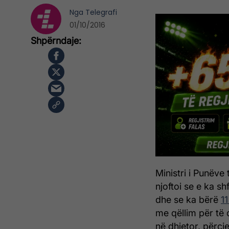
Nga
Telegrafi
01/10/2016
Ministri i Punëve
njoftoi se e ka s
dhe se ka bërë
1
me qëllim për të
në dhjetor, përcj