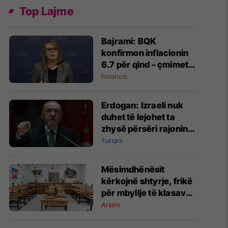
Top Lajme
​Bajrami: BQK
konfirmon inflacionin
6.7 për qind - çmimet
po rriten shumë e
Financa
ekonomia pak
Erdogan: Izraeli nuk
duhet të lejohet ta
zhysë përsëri rajonin
në gjak
Turqia
Mësimdhënësit
kërkojnë shtyrje, frikë
për mbyllje të klasave
në shqip në
Arsim
Maqedoninë e Veriut