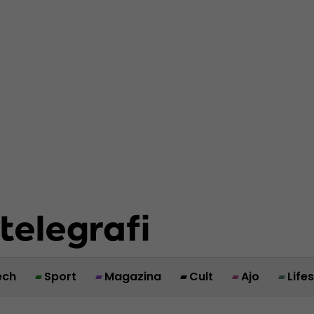
ech
Sport
Magazina
Cult
Ajo
Life