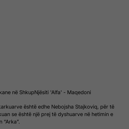
ne në ShkupNjësiti 'Alfa' - Maqedoni
karkuarve është edhe Nebojsha Stajkoviq, për të
ikuan se është një prej të dyshuarve në hetimin e
n “Arka”.