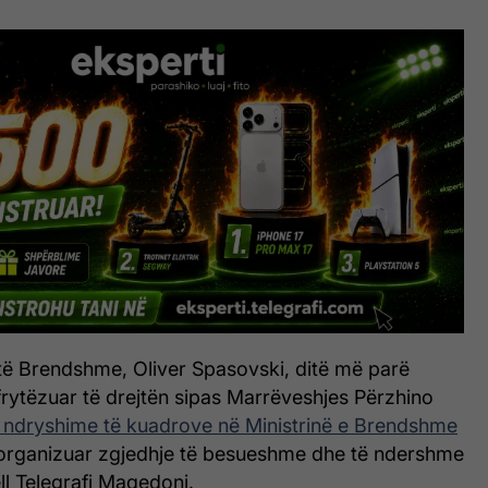
 të Brendshme, Oliver Spasovski, ditë më parë
hfrytëzuar të drejtën sipas Marrëveshjes Përzhino
1 ndryshime të kuadrove në Ministrinë e Brendshme
 organizuar zgjedhje të besueshme dhe të ndershme
ell Telegrafi Maqedoni.