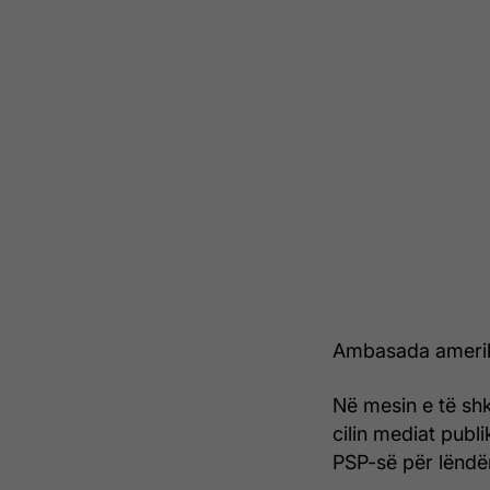
Ambasada amerika
Në mesin e të sh
cilin mediat publ
PSP-së për lëndë