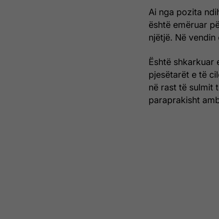
Ai nga pozita ndi
është emëruar për
njëtjë. Në vendin
Është shkarkuar ed
pjesëtarët e të c
në rast të sulmit
paraprakisht am