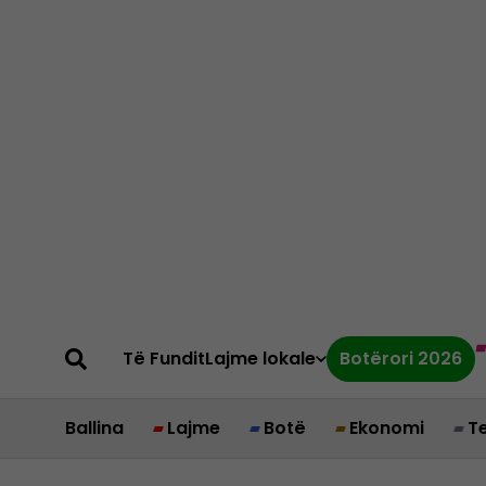
Të Fundit
Lajme lokale
Botërori 2026
Ballina
Lajme
Botë
Ekonomi
T