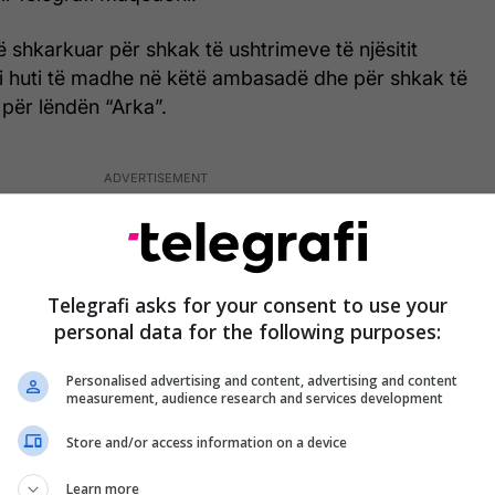
në shkarkuar për shkak të ushtrimeve të njësitit
oi huti të madhe në këtë ambasadë dhe për shkak të
 për lëndën “Arka”.
Telegrafi asks for your consent to use your
personal data for the following purposes:
Personalised advertising and content, advertising and content
measurement, audience research and services development
Store and/or access information on a device
Learn more