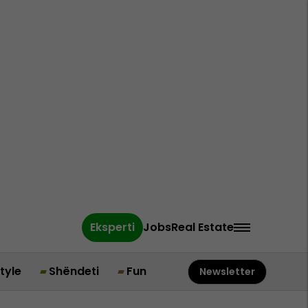
Eksperti
Jobs
Real Estate
style
Shëndeti
Fun
Newsletter