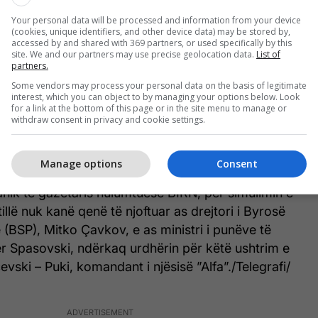
Your personal data will be processed and information from your device
 ka qenë prania e njëzet pjesëtarëve të njësisë
(cookies, unique identifiers, and other device data) may be stored by,
accessed by and shared with 369 partners, or used specifically by this
ë afërsi të ambasadës, që ka shkaktuar aktivizimin e
site. We and our partners may use precise geolocation data.
List of
lit të sigurisë dhe të insturksioneve për të
partners.
largohen nga dritaret dhe të strehohen.
Some vendors may process your personal data on the basis of legitimate
interest, which you can object to by managing your options below. Look
for a link at the bottom of this page or in the site menu to manage or
jatur rreth 20 minuta, ndërkaq ushtrimi i njësisë
withdraw consent in privacy and cookie settings.
në i paralajmëruar, megjithëse ambasada ka qenë e
 ushtrim për rast sulmi terrorist.
Manage options
Consent
lkanik të gazetaris hulumtuese BIRN, për simulimin e
tillë nuk kanë qenë të njoftuar as drejtori i Byrosë
e (BSP), Mitko Çavkov, e as ministri i punëve të
r Spasovski, ndërkaq urdhërin për këtë ushtrim e
evski – Puki, komandant i njësisë ”Alfa”./Telegrafi/