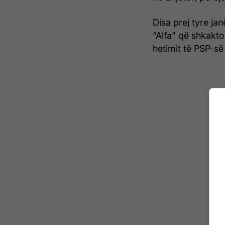
Disa prej tyre ja
“Alfa” që shkakt
hetimit të PSP-së