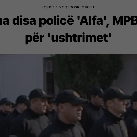
Lajme
>
Maqedonia e Veriut
disa policë 'Alfa', MPB
për 'ushtrimet'