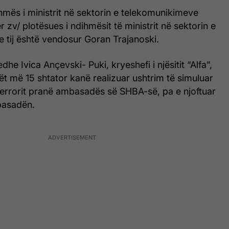
hmës i ministrit në sektorin e telekomunikimeve
 zv/ plotësues i ndihmësit të ministrit në sektorin e
 e tij është vendosur Goran Trajanoski.
he Ivica Ançevski- Puki, kryeshefi i njësitit “Alfa”,
ilët më 15 shtator kanë realizuar ushtrim të simuluar
 terrorit pranë ambasadës së SHBA-së, pa e njoftuar
basadën.