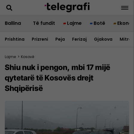
Ballina
Të fundit
Lajme
Botë
Ekono
Prishtina
Prizreni
Peja
Ferizaj
Gjakova
Mitrov
Lajme
>
Kosovë
Shiu nuk i pengon, mbi 17 mijë
qytetarë të Kosovës drejt
Shqipërisë