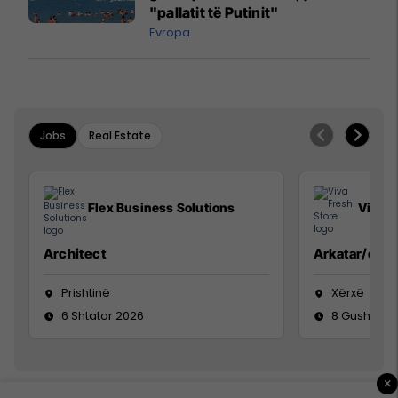
"pallatit të Putinit"
Evropa
Jobs
Real Estate
Flex Business Solutions
Viva F
Architect
Arkatar/e
Prishtinë
Xërxë
6 Shtator 2026
8 Gusht 20
×