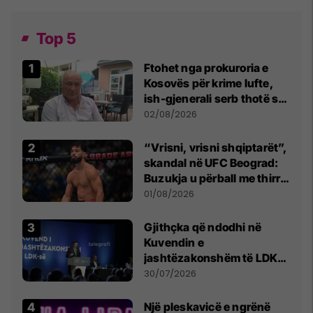
Top 5
Ftohet nga prokuroria e
Kosovës për krime lufte,
ish-gjenerali serb thotë se
dikush e tradhtoi në
02/08/2026
Beograd
“Vrisni, vrisni shqiptarët”,
skandal në UFC Beograd:
Buzukja u përball me thirrje
anti-shqiptare nga
01/08/2026
tribunat
Gjithçka që ndodhi në
Kuvendin e
jashtëzakonshëm të LDK-
së
30/07/2026
Një pleskavicë e ngrënë