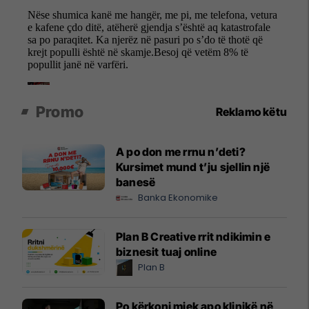
Promo
Reklamo këtu
A po don me rrnu n’deti?
Kursimet mund t’ju sjellin një
banesë
Banka Ekonomike
Plan B Creative rrit ndikimin e
biznesit tuaj online
Plan B
Po kërkoni mjek apo klinikë në