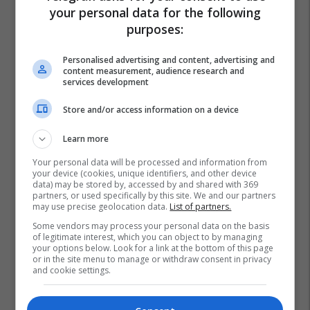
your personal data for the following
purposes:
Personalised advertising and content, advertising and
content measurement, audience research and
services development
Store and/or access information on a device
Learn more
Your personal data will be processed and information from
your device (cookies, unique identifiers, and other device
data) may be stored by, accessed by and shared with 369
partners, or used specifically by this site. We and our partners
may use precise geolocation data.
List of partners.
Some vendors may process your personal data on the basis
of legitimate interest, which you can object to by managing
Turizmi Në Shqipëri
Ferizaj
Pika E Morinit
your options below. Look for a link at the bottom of this page
or in the site menu to manage or withdraw consent in privacy
and cookie settings.