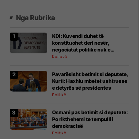
Nga Rubrika
KDI: Kuvendi duhet të
konstituohet deri nesër,
negociatat politike nuk e
pezullojnë afatin kushtetues
Kosovë
Pavarësisht betimit si deputete,
Kurti: Haxhiu mbetet ushtruese
e detyrës së presidentes
Politikë
Osmani pas betimit si deputete:
Po rikthehemi te tempulli i
demokracisë
Politikë