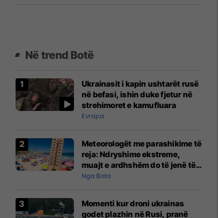
Në trend Botë
Ukrainasit i kapin ushtarët rusë
në befasi, ishin duke fjetur në
strehimoret e kamufluara
Evropa
Meteorologët me parashikime të
reja: Ndryshime ekstreme,
muajt e ardhshëm do të jenë të
pazakontë
Nga Bota
Momenti kur droni ukrainas
godet plazhin në Rusi, pranë