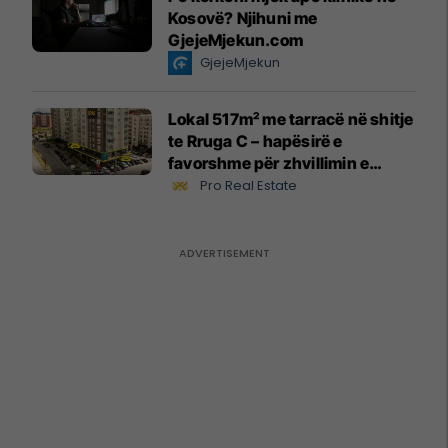
Kosovë? Njihuni me
GjejeMjekun.com
GjejeMjekun
Lokal 517m² me tarracë në shitje
te Rruga C – hapësirë e
favorshme për zhvillimin e
biznesit #15796
Pro Real Estate