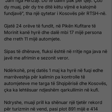
“Jam nga Ferizaji. Do të dalim pak për qejf. Çdo
dy muaj, për dy tre ditë këtu vijmë e kalojmë
fundjavë”, tha një qytetar i Kosovës për RTSH-në.
Gjatë 24 orëve të fundit, në Pikën Kufitare të
Morinit kanë hyrë dhe dalë mbi 17 mijë persona
dhe rreth 11 mijë automjete.
Sipas të dhënave, fluksi është në rritje nga java në
javë me afrimin e sezonit veror.
Ndërkohë, prej datës 1 maj ka hyrë në fuqi edhe
marrëveshja për kalimin pa kontrolle të
automjeteve me targa të Shqipërisë dhe Kosovës,
çka ka lehtësuar ndjeshëm qarkullimin në kufi.
Ndryshe, muaji prill ka shënuar një tjetër rekord
për turizmin në vend, pasi plot 891 mijë e 414