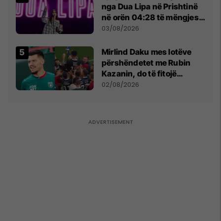
nga Dua Lipa në Prishtinë
në orën 04:28 të mëngjesit
- dhe bota digjitale serbe
03/08/2026
shpall gjendjen e luftës
Mirlind Daku mes lotëve
përshëndetet me Rubin
Kazanin, do të fitojë
miliona te Spartak Moska
02/08/2026