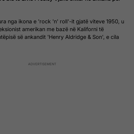
a nga ikona e 'rock 'n' roll'-it gjatë viteve 1950, u
eksionist amerikan me bazë në Kaliforni të
tëpisë së ankandit 'Henry Aldridge & Son', e cila