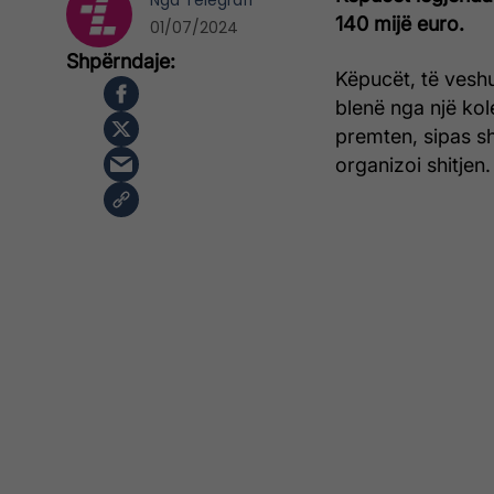
Nga
Telegrafi
140 mijë euro.
01/07/2024
Këpucët, të veshur
blenë nga një kol
premten, sipas sh
organizoi shitjen.