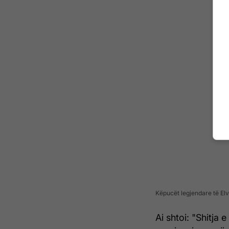
Këpucët legjendare të Elv
Ai shtoi: "Shitja