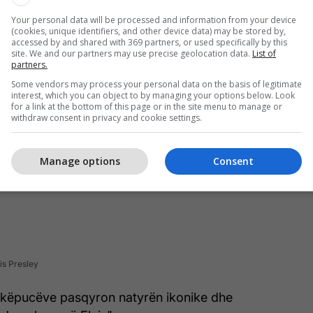
Your personal data will be processed and information from your device
(cookies, unique identifiers, and other device data) may be stored by,
accessed by and shared with 369 partners, or used specifically by this
site. We and our partners may use precise geolocation data.
List of
partners.
Some vendors may process your personal data on the basis of legitimate
interest, which you can object to by managing your options below. Look
for a link at the bottom of this page or in the site menu to manage or
withdraw consent in privacy and cookie settings.
Manage options
Consent
is Presley
 e këpucëve pasqyron natyrën ikonike dhe