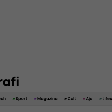
ech
Sport
Magazina
Cult
Ajo
Life