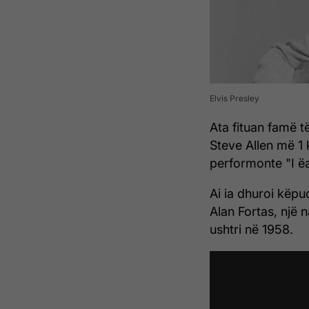
Elvis Presley
Ata fituan famë t
Steve Allen më 1 
performonte "I ëa
Ai ia dhuroi këpuc
Alan Fortas, një 
ushtri në 1958.