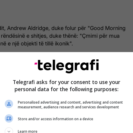
dit, Andrew Aldridge, duke folur për "Good Morning
i rëndësinë e shitjes, duke thënë: "Çmimi për mua
 e një objekti të tillë ikonik".
Telegrafi asks for your consent to use your
personal data for the following purposes:
Personalised advertising and content, advertising and content
measurement, audience research and services development
Store and/or access information on a device
Learn more