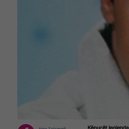
Këpucët legjendar