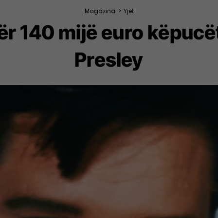
Magazina
>
Yjet
r 140 mijë euro këpucët
Presley