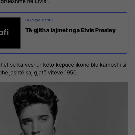
drueshme në Elvis".
Të gjitha lajmet nga Elvis Presley
uhet se ka veshur këto këpucë ikonë blu kamoshi si
he jashtë saj gjatë viteve 1950.