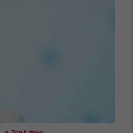
Top Lajme