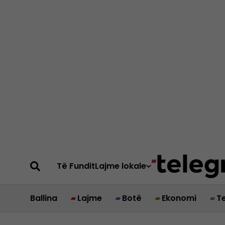
Të Fundit
Lajme lokale
Ballina
Lajme
Botë
Ekonomi
T