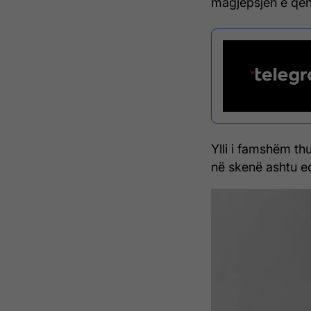
magjepsjen e qën
Ylli i famshëm th
në skenë ashtu ed