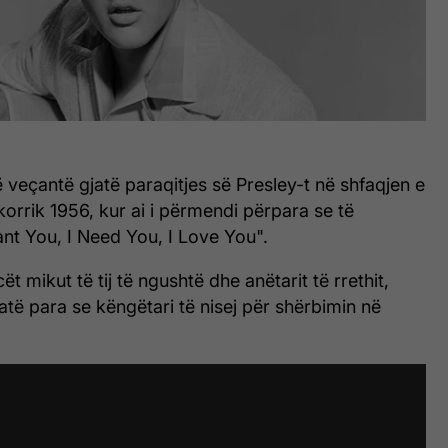
ë veçantë gjatë paraqitjes së Presley-t në shfaqjen e
korrik 1956, kur ai i përmendi përpara se të
nt You, I Need You, I Love You".
ët mikut të tij të ngushtë dhe anëtarit të rrethit,
natë para se këngëtari të nisej për shërbimin në