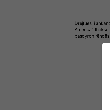
Drejtuesi i ankan
America" ​​thekso
pasqyron rëndësinë