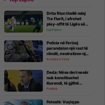
Drita fiton thellë ndaj
Tre Fiorit, i afrohet
play-offit të Ligës së
Konferencës
Ligat tjera
Policia në Ferizaj
parandalon një rast të
rëndë, neutralizon një
31-vjeçar me armë
Kronika e Zezë
zjarri në Parkun e Lirisë
Deda: Nëse deri nesër
nuk konstituohet
Kuvendi, të gjithë
deputetët do të bëjnë
Politikë
shkelje të rëndë
kushtetuese
Fetoshi: Vuçiq po