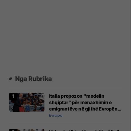
Nga Rubrika
Italia propozon “modelin
shqiptar” për menaxhimin e
emigrantëve në gjithë Evropën -
si funksionon ai?
Evropa