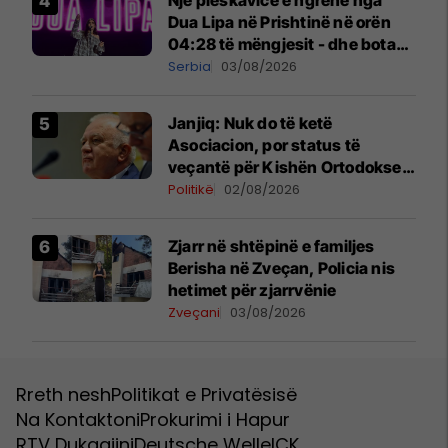
Dua Lipa në Prishtinë në orën
04:28 të mëngjesit - dhe bota
digjitale serbe shpall gjendjen e
Serbia
03/08/2026
luftës
Janjiq: Nuk do të ketë
Asociacion, por status të
veçantë për Kishën Ortodokse
Serbe në Kosovë
Politikë
02/08/2026
Zjarr në shtëpinë e familjes
Berisha në Zveçan, Policia nis
hetimet për zjarrvënie
Zveçani
03/08/2026
Rreth nesh
Politikat e Privatësisë
Na Kontaktoni
Prokurimi i Hapur
RTV Dukagjini
Deutsche Welle
ICK