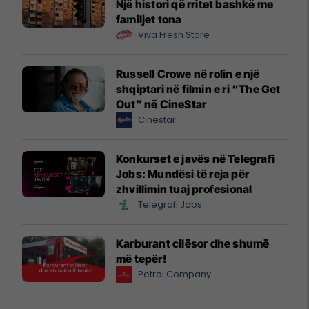
Një histori që rritet bashkë me
familjet tona
Viva Fresh Store
Russell Crowe në rolin e një
shqiptari në filmin e ri “The Get
Out” në CineStar
Cinestar
Konkurset e javës në Telegrafi
Jobs: Mundësi të reja për
zhvillimin tuaj profesional
Telegrafi Jobs
Karburant cilësor dhe shumë
më tepër!
Petrol Company