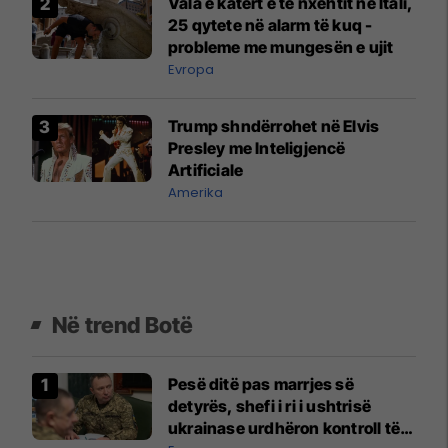
Vala e katërt e të nxehtit në Itali,
25 qytete në alarm të kuq -
probleme me mungesën e ujit
Evropa
Trump shndërrohet në Elvis
Presley me Inteligjencë
Artificiale
Amerika
Në trend Botë
Pesë ditë pas marrjes së
detyrës, shefi i ri i ushtrisë
ukrainase urdhëron kontroll të