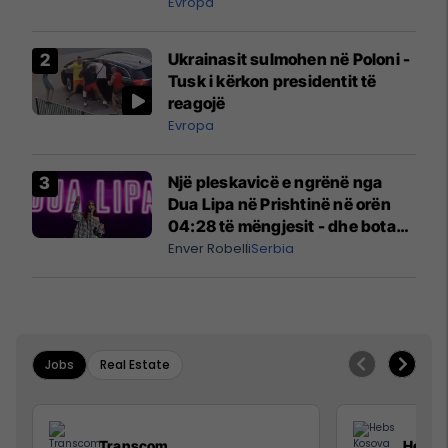
madh
Evropa
Ukrainasit sulmohen në Poloni -
Tusk i kërkon presidentit të
reagojë
Evropa
Një pleskavicë e ngrënë nga
Dua Lipa në Prishtinë në orën
04:28 të mëngjesit - dhe bota
digjitale serbe shpall gjendjen e
Enver Robelli
Serbia
luftës
Jobs
Real Estate
Transcom
Hebs 