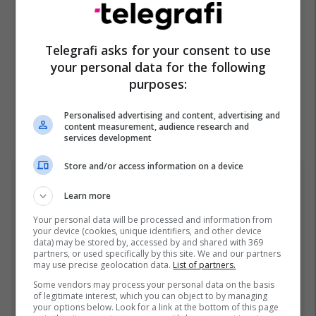
Telegrafi asks for your consent to use
your personal data for the following
purposes:
Personalised advertising and content, advertising and
content measurement, audience research and
services development
Store and/or access information on a device
Top 5
Learn more
Ftohet nga prokuroria e
Your personal data will be processed and information from
your device (cookies, unique identifiers, and other device
Kosovës për krime lufte,
data) may be stored by, accessed by and shared with 369
ish-gjenerali serb thotë se
partners, or used specifically by this site. We and our partners
dikush e tradhtoi në
02/08/2026
may use precise geolocation data.
List of partners.
Beograd
Some vendors may process your personal data on the basis
of legitimate interest, which you can object to by managing
Gjithçka që ndodhi në
your options below. Look for a link at the bottom of this page
Kuvendin e