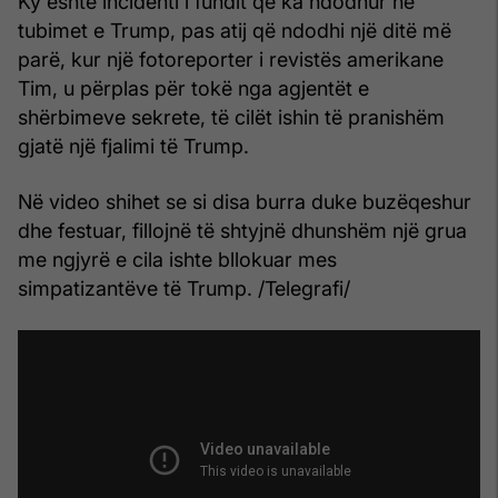
Ky është incidenti i fundit që ka ndodhur në
tubimet e Trump, pas atij që ndodhi një ditë më
parë, kur një fotoreporter i revistës amerikane
Tim, u përplas për tokë nga agjentët e
shërbimeve sekrete, të cilët ishin të pranishëm
gjatë një fjalimi të Trump.
Në video shihet se si disa burra duke buzëqeshur
dhe festuar, fillojnë të shtyjnë dhunshëm një grua
me ngjyrë e cila ishte bllokuar mes
simpatizantëve të Trump. /Telegrafi/