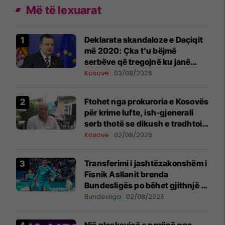
Më të lexuarat
​Deklarata skandaloze e Daçiqit
më 2020: Çka t'u bëjmë
serbëve që tregojnë ku janë
varrosur shqiptarët në Serbi
Kosovë
03/08/2026
Ftohet nga prokuroria e Kosovës
për krime lufte, ish-gjenerali
serb thotë se dikush e tradhtoi
në Beograd
Kosovë
02/08/2026
Transferimi i jashtëzakonshëm i
Fisnik Asllanit brenda
Bundesligës po bëhet gjithnjë e
më konkret - detajet e fundit
Bundesliga
02/08/2026
Një pleskavicë e ngrënë nga