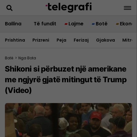
Ballina
Të fundit
Lajme
Botë
Ekono
Prishtina
Prizreni
Peja
Ferizaj
Gjakova
Mitrov
Botë
>
Nga Bota
Shikoni si përbuzet një amerikane
me ngjyrë gjatë mitingut të Trump
(Video)