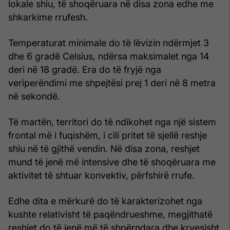
lokale shiu, të shoqëruara në disa zona edhe me
shkarkime rrufesh.
Temperaturat minimale do të lëvizin ndërmjet 3
dhe 6 gradë Celsius, ndërsa maksimalet nga 14
deri në 18 gradë. Era do të fryjë nga
veriperëndimi me shpejtësi prej 1 deri në 8 metra
në sekondë.
Të martën, territori do të ndikohet nga një sistem
frontal më i fuqishëm, i cili pritet të sjellë reshje
shiu në të gjithë vendin. Në disa zona, reshjet
mund të jenë më intensive dhe të shoqëruara me
aktivitet të shtuar konvektiv, përfshirë rrufe.
Edhe dita e mërkurë do të karakterizohet nga
kushte relativisht të paqëndrueshme, megjithatë
reshjet do të jenë më të shpërndara dhe kryesisht