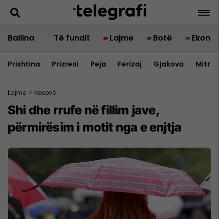
Ballina
Të fundit
Lajme
Botë
Ekono
Prishtina
Prizreni
Peja
Ferizaj
Gjakova
Mitrov
Lajme
>
Kosovë
Shi dhe rrufe në fillim jave,
përmirësim i motit nga e enjtja