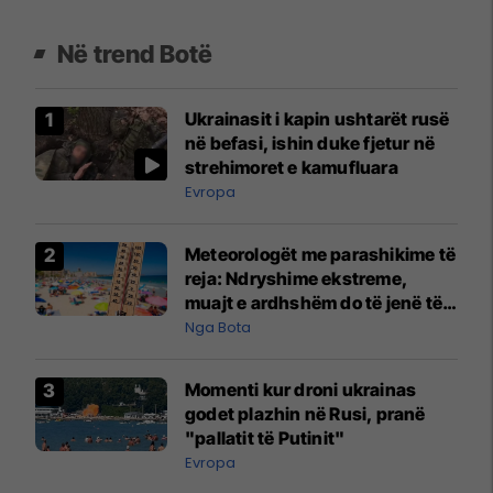
Në trend Botë
Ukrainasit i kapin ushtarët rusë
në befasi, ishin duke fjetur në
strehimoret e kamufluara
Evropa
Meteorologët me parashikime të
reja: Ndryshime ekstreme,
muajt e ardhshëm do të jenë të
pazakontë
Nga Bota
Momenti kur droni ukrainas
godet plazhin në Rusi, pranë
"pallatit të Putinit"
Evropa