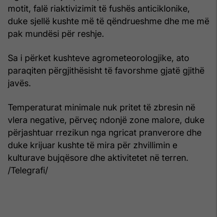
motit, falë riaktivizimit të fushës anticiklonike,
duke sjellë kushte më të qëndrueshme dhe me më
pak mundësi për reshje.
Sa i përket kushteve agrometeorologjike, ato
paraqiten përgjithësisht të favorshme gjatë gjithë
javës.
Temperaturat minimale nuk pritet të zbresin në
vlera negative, përveç ndonjë zone malore, duke
përjashtuar rrezikun nga ngricat pranverore dhe
duke krijuar kushte të mira për zhvillimin e
kulturave bujqësore dhe aktivitetet në terren.
/Telegrafi/