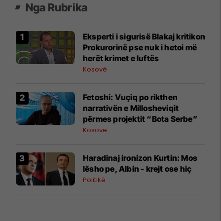
Nga Rubrika
Eksperti i sigurisë Blakaj kritikon
Prokurorinë pse nuk i hetoi më
herët krimet e luftës
Kosovë
Fetoshi: Vuçiq po rikthen
narrativën e Millosheviqit
përmes projektit “Bota Serbe”
Kosovë
Haradinaj ironizon Kurtin: Mos
lësho pe, Albin - krejt ose hiç
Politikë