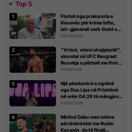
Top 5
Ftohet nga prokuroria e
Kosovës për krime lufte,
ish-gjenerali serb thotë se
dikush e tradhtoi në
02/08/2026
Beograd
“Vrisni, vrisni shqiptarët”,
skandal në UFC Beograd:
Buzukja u përball me thirrje
anti-shqiptare nga
01/08/2026
tribunat
Një pleskavicë e ngrënë
nga Dua Lipa në Prishtinë
në orën 04:28 të mëngjesit
- dhe bota digjitale serbe
03/08/2026
shpall gjendjen e luftës
Mirlind Daku mes lotëve
përshëndetet me Rubin
Kazanin, do të fitojë