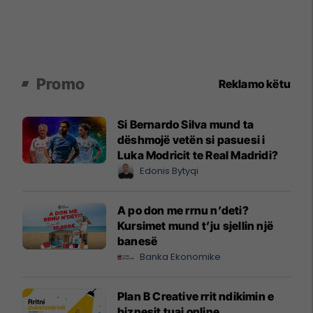
Promo
Reklamo këtu
Si Bernardo Silva mund ta
dëshmojë vetën si pasuesi i
Luka Modricit te Real Madridi?
Edonis Bytyqi
A po don me rrnu n’deti?
Kursimet mund t’ju sjellin një
banesë
Banka Ekonomike
Plan B Creative rrit ndikimin e
biznesit tuaj online