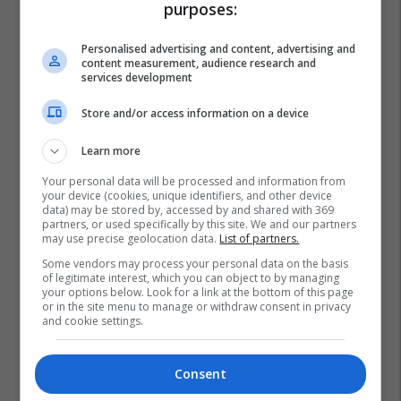
purposes:
Personalised advertising and content, advertising and
content measurement, audience research and
services development
Store and/or access information on a device
Learn more
Your personal data will be processed and information from
your device (cookies, unique identifiers, and other device
data) may be stored by, accessed by and shared with 369
partners, or used specifically by this site. We and our partners
may use precise geolocation data.
List of partners.
Some vendors may process your personal data on the basis
of legitimate interest, which you can object to by managing
Moti Në Kosovë
Ihmk
your options below. Look for a link at the bottom of this page
or in the site menu to manage or withdraw consent in privacy
and cookie settings.
Consent