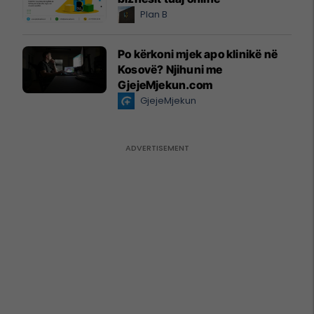
Plan B
Po kërkoni mjek apo klinikë në
Kosovë? Njihuni me
GjejeMjekun.com
GjejeMjekun