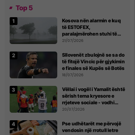
Top 5
Kosova nën alarmin e kuq
të ESTOFEX,
paralajmërohen stuhi të
fuqishme me breshër dhe
21/07/2026
erëra të forta
Sllovenët zbulojnë se sa do
të fitojë Vincic për gjykimin
e finales së Kupës së Botës
18/07/2026
Vëllai i vogël i Yamalit është
sërish tema kryesore e
rrjeteve sociale - vodhi
vëmendjen pas finales së
20/07/2026
Kupës së Botës
Pse udhëtarët me përvojë
vendosin një rrotull letre