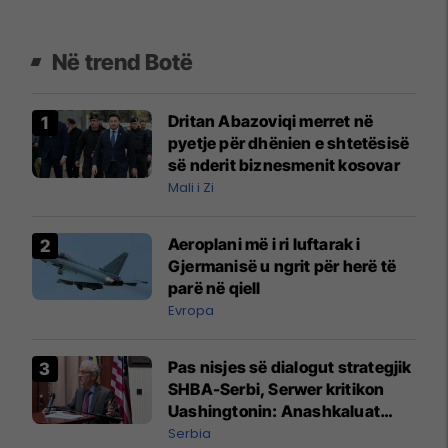
Në trend Botë
Dritan Abazoviqi merret në
pyetje për dhënien e shtetësisë
së nderit biznesmenit kosovar
Mali i Zi
Aeroplani më i ri luftarak i
Gjermanisë u ngrit për herë të
parë në qiell
Evropa
Pas nisjes së dialogut strategjik
SHBA-Serbi, Serwer kritikon
Uashingtonin: Anashkaluat
Banjskën, sulmin ndaj KFOR-it
Serbia