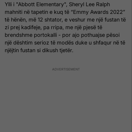
Ylli i "Abbott Elementary", Sheryl Lee Ralph
mahniti në tapetin e kuq të “Emmy Awards 2022”
të hënën, më 12 shtator, e veshur me një fustan të
zi prej kadifeje, pa rripa, me një pjesë të
brendshme portokalli - por ajo pothuajse pësoi
një dështim serioz të modës duke u shfaqur në të
njëjtin fustan si dikush tjetër.