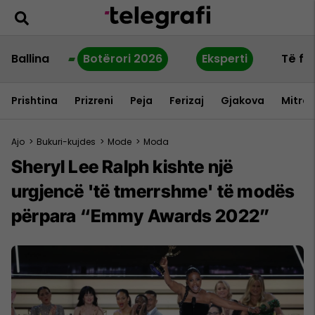
Ballina
Botërori 2026
Eksperti
Të fu
Prishtina
Prizreni
Peja
Ferizaj
Gjakova
Mitrov
Ajo
>
Bukuri-kujdes
>
Mode
>
Moda
Sheryl Lee Ralph kishte një
urgjencë 'të tmerrshme' të modës
përpara “Emmy Awards 2022”