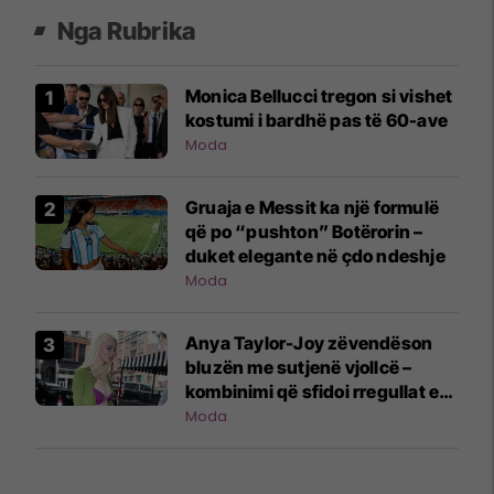
Nga Rubrika
Monica Bellucci tregon si vishet
kostumi i bardhë pas të 60-ave
Moda
Gruaja e Messit ka një formulë
që po “pushton” Botërorin –
duket elegante në çdo ndeshje
Moda
Anya Taylor-Joy zëvendëson
bluzën me sutjenë vjollcë –
kombinimi që sfidoi rregullat e
stilit urban
Moda