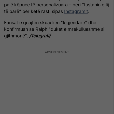
palë këpucë të personalizuara – bëri “fustanin e tij
të parë” për këtë rast, sipas
Instagramit
.
Fansat e quajtën skuadrën "legjendare" dhe
konfirmuan se Ralph "duket e mrekullueshme si
gjithmonë".
/Telegrafi/