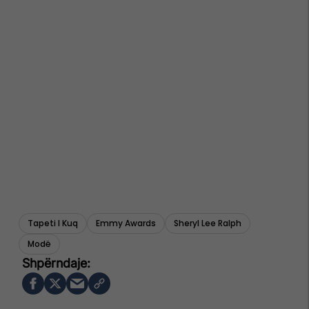
Tapeti I Kuq
Emmy Awards
Sheryl Lee Ralph
Modë