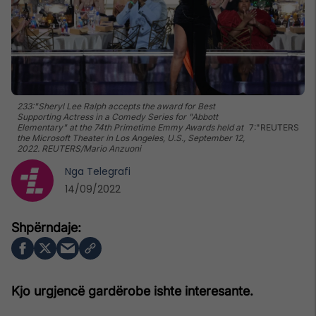
233:"Sheryl Lee Ralph accepts the award for Best
Supporting Actress in a Comedy Series for "Abbott
Elementary" at the 74th Primetime Emmy Awards held at
7:"REUTERS
the Microsoft Theater in Los Angeles, U.S., September 12,
2022. REUTERS/Mario Anzuoni
Nga
Telegrafi
14/09/2022
Kjo urgjencë gardërobe ishte interesante.