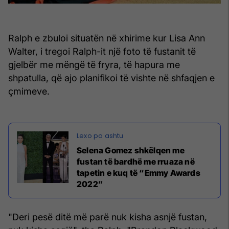
Ralph e zbuloi situatën në xhirime kur Lisa Ann
Walter, i tregoi Ralph-it një foto të fustanit të
gjelbër me mëngë të fryra, të hapura me
shpatulla, që ajo planifikoi të vishte në shfaqjen e
çmimeve.
Selena Gomez shkëlqen me
fustan të bardhë me rruaza në
tapetin e kuq të “Emmy Awards
2022”
"Deri pesë ditë më parë nuk kisha asnjë fustan,