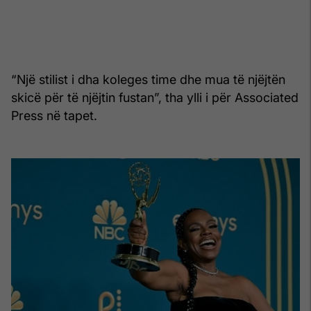
“Një stilist i dha koleges time dhe mua të njëjtën
skicë për të njëjtin fustan”, tha ylli i për Associated
Press në tapet.