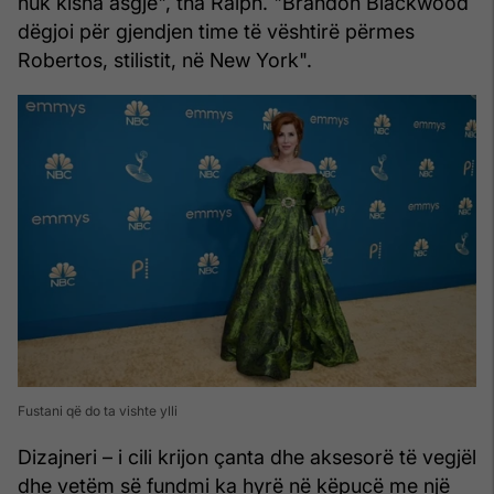
nuk kisha asgjë", tha Ralph. "Brandon Blackwood
dëgjoi për gjendjen time të vështirë përmes
Robertos, stilistit, në New York".
Fustani që do ta vishte ylli
Dizajneri – i cili krijon çanta dhe aksesorë të vegjël
dhe vetëm së fundmi ka hyrë në këpucë me një