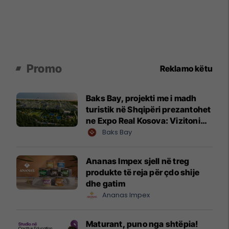
Promo
Reklamo këtu
Baks Bay, projekti me i madh
turistik në Shqipëri prezantohet
ne Expo Real Kosova: Vizitoni
shtandin dhe zbuloni
Baks Bay
mundësitë e investimit
Ananas Impex sjell në treg
produkte të reja për çdo shije
dhe gatim
Ananas Impex
Maturant, puno nga shtëpia!