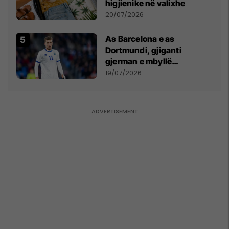
higjienike në valixhe
20/07/2026
As Barcelona e as
Dortmundi, gjiganti
gjerman e mbyllë
marrëveshjen për Fisnik
19/07/2026
Asllanin