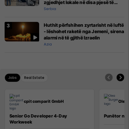
zgjedhjet lokale në disa pjesë të
Serbisë
Serbia
Huthit përfshihen zyrtarisht në luftë
- lëshohet raketë nga Jemeni, sirena
alarmi në të gjithë Izraelin
Azia
Jobs
Real Estate
cpit comparit GmbH
Olea
Senior Go Developer 4-Day
Punëtor në 
Workweek