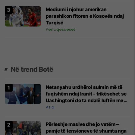
Mediumi i njohur amerikan
parashikon fitoren e Kosovës ndaj
Turqisë
Përfaqësueset
Në trend Botë
Netanyahu urdhëroi sulmin më të
fuqishëm ndaj Iranit - frikësohet se
Uashingtoni do ta ndalë luftën me
Teheranin
Azia
Përleshje masive dhe jo vetëm –
pamje të tensioneve të shumta nga