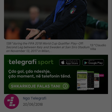
139:"during the FIFA 2018 World Cup Qualifier Play-Off:
13:"Claudio
Second Leg between Italy and Sweden at San Siro Stadium
Villa
on November 13, 2017 in Milan, .
Nga
Telegrafi
20/06/2018