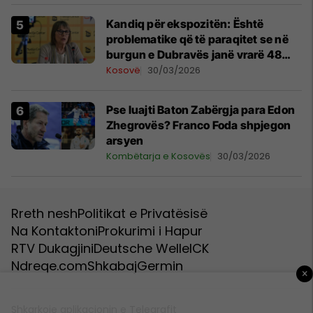
Kandiq për ekspozitën: Është
problematike që të paraqitet se në
burgun e Dubravës janë vrarë 48
persona të armatosur
Kosovë
30/03/2026
Pse luajti Baton Zabërgja para Edon
Zhegrovës? Franco Foda shpjegon
arsyen
Kombëtarja e Kosovës
30/03/2026
Rreth nesh
Politikat e Privatësisë
Na Kontaktoni
Prokurimi i Hapur
RTV Dukagjini
Deutsche Welle
ICK
Ndreqe.com
Shkabaj
Germin
×
Shkarkoje aplikacionin e Telegrafit