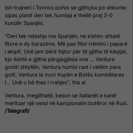
Ish-trajneri i Torinos pohoi se gjithçka po shkonte
sipas planit deri tek humbja e thellë prej 3-0
kundër Spanjës.
"Deri tek ndeshja me Spanjën, ne kishim shtatë
fitore e dy barazime. Më pas filloi rrënimi i paparë
i ekipit. Unë jam bërë fajtor për të gjitha të këqijat,
kjo është e gjitha përgjegjësia ime ... Ventura
goditi shtyllën, Ventura humbi rast i vetëm para
golit, Ventura ia mori Kupën e Botës kombëtares
I... Unë u bë thes i rrahjes", tha ai.
Ventura, megjithatë, beson se italianët e kanë
merituar një vend në kampionatin botëror në Rusi.
/Telegrafi/