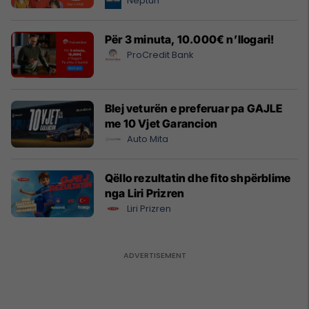
Neptun
Për 3 minuta, 10.000€ n’llogari!
ProCredit Bank
Blej veturën e preferuar pa GAJLE
me 10 Vjet Garancion
Auto Mita
Qëllo rezultatin dhe fito shpërblime
nga Liri Prizren
Liri Prizren