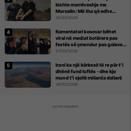
kishte marrëveshje me
Murselin: Më tha që edhe
Behgjet Pacolli ka qenë në
26/03/2026
dijeni për këtë rast
Komentatori kosovar bëhet
viral në mediat botërore pas
festës së çmendur pas golave
të ‘Dardanëve’
27/03/2026
Irani ka një kërkesë të re për t'i
dhënë fund luftës - dhe kjo
mund t'i sjellë miliarda dollarë
28/03/2026