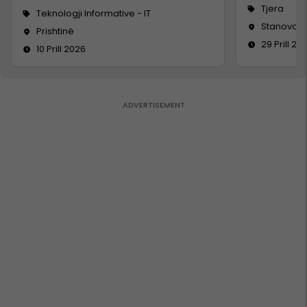
Tjera
Teknologji Informative - IT
Stanovc, V
Prishtinë
29 Prill 20
10 Prill 2026