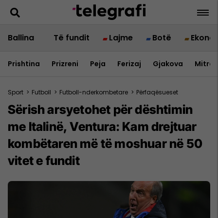
Ballina
Të fundit
Lajme
Botë
Ekono
Prishtina
Prizreni
Peja
Ferizaj
Gjakova
Mitrov
Sport
>
Futboll
>
Futboll-nderkombetare
>
Përfaqësueset
Sërish arsyetohet për dështimin
me Italinë, Ventura: Kam drejtuar
kombëtaren më të moshuar në 50
vitet e fundit