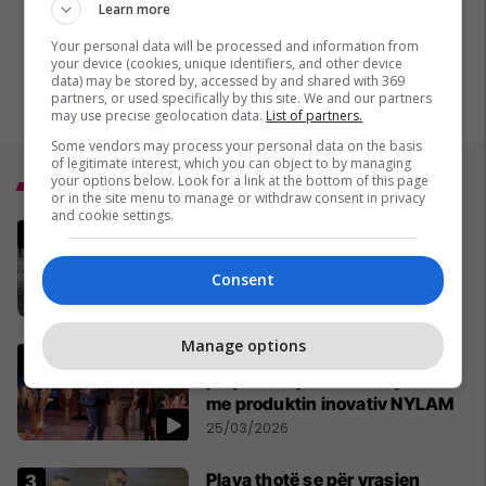
Learn more
Your personal data will be processed and information from
your device (cookies, unique identifiers, and other device
data) may be stored by, accessed by and shared with 369
partners, or used specifically by this site. We and our partners
may use precise geolocation data.
List of partners.
Some vendors may process your personal data on the basis
of legitimate interest, which you can object to by managing
your options below. Look for a link at the bottom of this page
Top 5
or in the site menu to manage or withdraw consent in privacy
and cookie settings.
Një muaj nga fillimi i saj -
gjithçka nga lufta në Iran,
Consent
MINUTË PAS MINUTE
17/03/2026
Manage options
Çifti shqiptar siguron investim
prej 100 mijë euro në Gjermani
me produktin inovativ NYLAM
25/03/2026
Plava thotë se për vrasjen