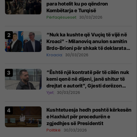
para hotelit ku po qëndron
Kombëtarja e Turqisë
Përfaqësueset
30/03/2026
“Nuk ka kushte që Vuçiq të vijë në
Kroaci” - Milanoviq anulon samitin
Brdo-Brioni për shkak të deklaratave
të presidentit serb
Kroacia
30/03/2026
“Është një kontratë për të cilën nuk
kemi qenë në dijeni, janë shitur të
drejtat e autorit”, Gjesti dorëzon
kallëzim penal ndaj "Onima"
Yjet
30/03/2026
Kushtetuesja hedh poshtë kërkesën
e Haxhiut për procedurën e
zgjedhjes së Presidentit
Politikë
30/03/2026