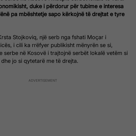
konomikisht, duke i përdorur për tubime e interesa
i lënë pa mbështetje sapo kërkojnë të drejtat e tyre
rsta Stojkoviq, një serb nga fshati Moçar i
ës, i cili ka rrëfyer publikisht mënyrën se si,
le serbe në Kosovë i trajtojnë serbët lokalë vetëm si
 dhe jo si qytetarë me të drejta.