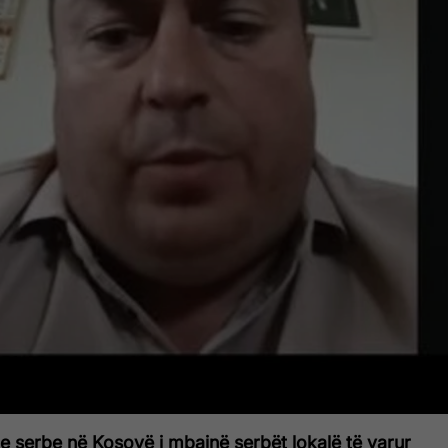
le serbe në Kosovë i mbajnë serbët lokalë të varur