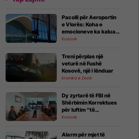
Pacolli për Aeroportin
e Vlorës: Koha e
emocioneve ka kaluar,
do t’i drejtohemi
Kosovë
arbitrazhit dhe
drejtësisë
Treni përplas një
veturë në Fushë
Kosovë, një i lënduar
Kronika e Zezë
Dy zyrtarë të FBI në
Shërbimin Korrektues
për luftim “të
terrorizmit dhe
Kosovë
rreziqeve të sigurisë”
Alarm për mjet të