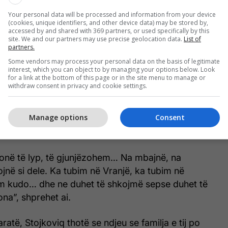
ment me shkrim.
Your personal data will be processed and information from your device
(cookies, unique identifiers, and other device data) may be stored by,
gjë në dorë… vetëm më thanë në telefon të mos
accessed by and shared with 369 partners, or used specifically by this
site. We and our partners may use precise geolocation data.
List of
ë punë”, deklaron Stojkoviq.
partners.
Some vendors may process your personal data on the basis of legitimate
ndë e dëshmisë së tij lidhet me presionin politik që,
interest, which you can object to by managing your options below. Look
for a link at the bottom of this page or in the site menu to manage or
hej ndaj punëtorëve serbë në sistemin paralel serb në
withdraw consent in privacy and cookie settings.
Manage options
Consent
ë ruajtur vendin e punës, detyrohej të merrte pjesë
e të organizuara nga Serbia në qytete të ndryshme.
onë të lyp, të gjunjëzohem… Na mbajnë, na
tojnë si dele. Ka tubim në Vranjë, ka tubim në
m kudo… dhe ne duhet të shkojmë sepse duhet të
na”, shprehet ai.
aratë, Stojkoviq thotë se ndjeu se familja e tij po