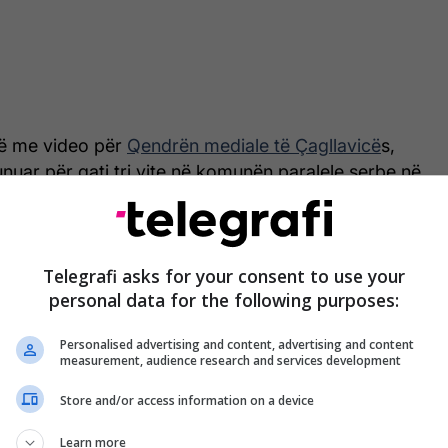
stë me video për
Qendrën mediale të Çagllavicë
s,
unuar për gati tri vite në komunën paralele serbe në
sht me dy kontrata njëvjeçare dhe më pas për nëntë
fare, ndërsa pagën e merrte rregullisht. Problemet
të drejtën për një kontratë të përhershme, pasi,
Telegrafi asks for your consent to use your
t i takonte.
personal data for the following purposes:
 të drejtë për një marrëdhënie pune të
Personalised advertising and content, advertising and content
 pasi e kërkova këtë, më pushuan nga puna”,
measurement, audience research and services development
Store and/or access information on a device
tij, nga 1 maji iu ndërpre puna pa asnjë vendim
Learn more