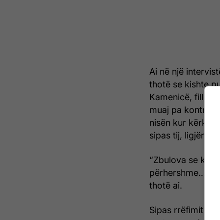
Ai në një intervi
thotë se kishte p
Kamenicë, fillimi
muaj pa kontratë 
nisën kur kërkoi 
sipas tij, ligjërish
“Zbulova se kisha
përhershme… dhe
thotë ai.
Sipas rrëfimit të 