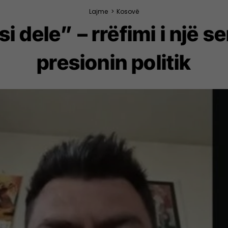
Lajme
>
Kosovë
si dele” – rrëfimi i një 
presionin politik