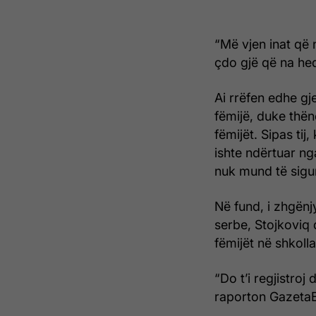
“Më vjen inat që n
çdo gjë që na hed
Ai rrëfen edhe gj
fëmijë, duke thë
fëmijët. Sipas tij
ishte ndërtuar n
nuk mund të siguro
Në fund, i zhgënj
serbe, Stojkoviq 
fëmijët në shkoll
“Do t’i regjistroj 
raporton Gazeta