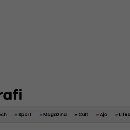
ech
Sport
Magazina
Cult
Ajo
Life