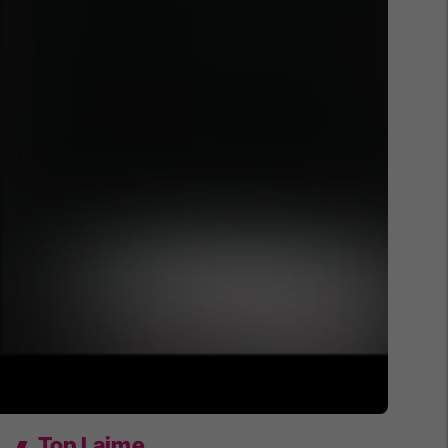
Top Lajme