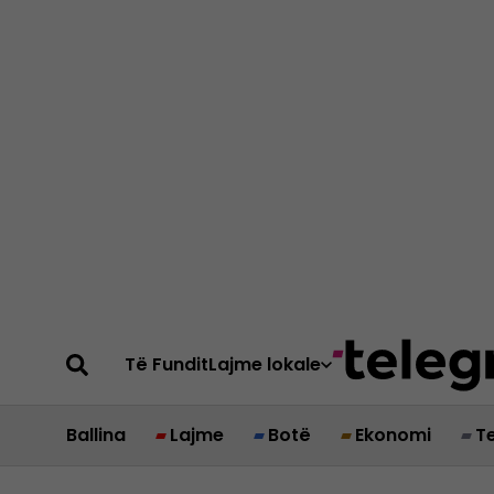
Të Fundit
Lajme lokale
Ballina
Lajme
Botë
Ekonomi
T