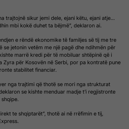
a trajtojnë sikur jemi dele, ejani këtu, ejani atje…
hin mbi kokë duhet ta bëjmë”, deklaron ai.
endjen e rëndë ekonomike të familjes së tij me tre
në se jetonin vetëm me një pagë dhe ndihmën për
, kishte marrë kredi për të mobiluar shtëpinë që i
ga Zyra për Kosovën në Serbi, por pa kontratë pune
nte stabilitet financiar.
yer nga trajtimi që thotë se mori nga strukturat
deklaron se kishte menduar madje t’i regjistronte
a shqipe.
direkt te shqiptarët”, thotë ai në rrëfimin e tij,
Express.