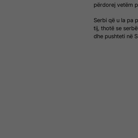
përdorej vetëm pë
Serbi që u la pa p
tij, thotë se serb
dhe pushteti në S