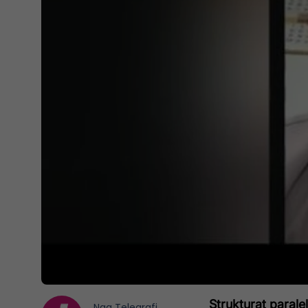
Strukturat parale
Nga
Telegrafi