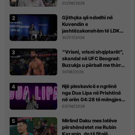
dikush e tradhtoi në
02/08/2026
Beograd
Gjithçka që ndodhi në
Kuvendin e
jashtëzakonshëm të LDK-
së
30/07/2026
“Vrisni, vrisni shqiptarët”,
skandal në UFC Beograd:
Buzukja u përball me thirrje
anti-shqiptare nga
01/08/2026
tribunat
Një pleskavicë e ngrënë
nga Dua Lipa në Prishtinë
në orën 04:28 të mëngjesit
- dhe bota digjitale serbe
03/08/2026
shpall gjendjen e luftës
Mirlind Daku mes lotëve
përshëndetet me Rubin
Kazanin, do të fitojë