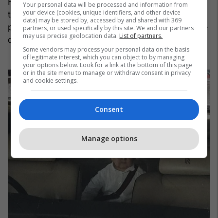
Hasbulla tha se shpreson të takojë kangurët dhe
Your personal data will be processed and information from
your device (cookies, unique identifiers, and other device
të vizitojë monumentet e famshme, duke
data) may be stored by, accessed by and shared with 369
përfshirë plazhin Bondi, kur ai nuk është në skenë
partners, or used specifically by this site. We and our partners
may use precise geolocation data.
List of partners.
duke mbajtur fjalime.
Some vendors may process your personal data on the basis
of legitimate interest, which you can object to by managing
your options below. Look for a link at the bottom of this page
or in the site menu to manage or withdraw consent in privacy
and cookie settings.
Consent
Manage options