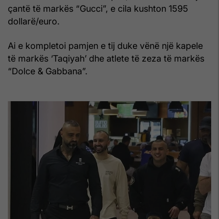
çantë të markës “Gucci”, e cila kushton 1595
dollarë/euro.
Ai e kompletoi pamjen e tij duke vënë një kapele
të markës ‘Taqiyah’ dhe atlete të zeza të markës
“Dolce & Gabbana”.