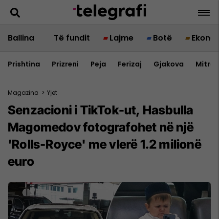
Ballina
Të fundit
Lajme
Botë
Ekono
Prishtina
Prizreni
Peja
Ferizaj
Gjakova
Mitrov
Magazina
>
Yjet
Senzacioni i TikTok-ut, Hasbulla
Magomedov fotografohet në një
'Rolls-Royce' me vlerë 1.2 milionë
euro