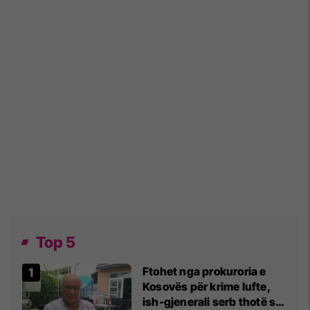
Top 5
Ftohet nga prokuroria e
Kosovës për krime lufte,
ish-gjenerali serb thotë se