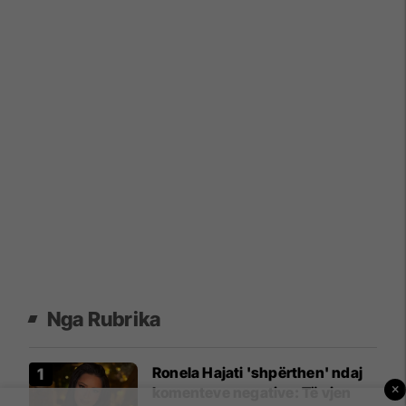
Nga Rubrika
Ronela Hajati 'shpërthen' ndaj
×
komenteve negative: Të vjen