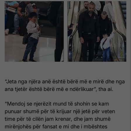
“Jeta nga njëra anë është bërë më e mirë dhe nga
ana tjetër është bërë më e ndërlikuar”, tha ai.
“Mendoj se njerëzit mund të shohin se kam
punuar shumë për të krijuar një jetë për veten
time për të cilën jam krenar, dhe jam shumë
mirënjohës për fansat e mi dhe i mbështes