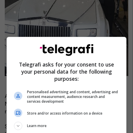
Telegrafi asks for your consent to use
your personal data for the following
purposes:
Personalised advertising and content, advertising and
Ai gjithashtu është miqësuar me Khabib
content measurement, audience research and
services development
Nurmagomedov, gjë që bëri që fansat t'i vinin
nofkën 'Mini Khabib'.
Store and/or access information on a device
Learn more
Sa i përket planeve të tij për të vizituar Australinë,