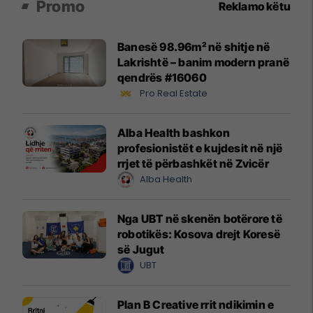
Promo
Reklamo këtu
Banesë 98.96m² në shitje në
Lakrishtë – banim modern pranë
qendrës #16060
Pro Real Estate
Alba Health bashkon
profesionistët e kujdesit në një
rrjet të përbashkët në Zvicër
Alba Health
Nga UBT në skenën botërore të
robotikës: Kosova drejt Koresë
së Jugut
UBT
Plan B Creative rrit ndikimin e