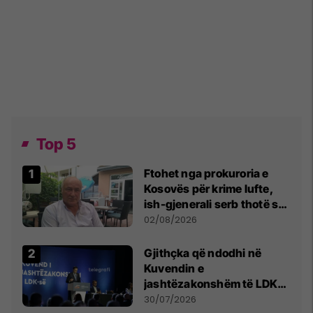
Top 5
Ftohet nga prokuroria e
Kosovës për krime lufte,
ish-gjenerali serb thotë se
dikush e tradhtoi në
02/08/2026
Beograd
Gjithçka që ndodhi në
Kuvendin e
jashtëzakonshëm të LDK-
së
30/07/2026