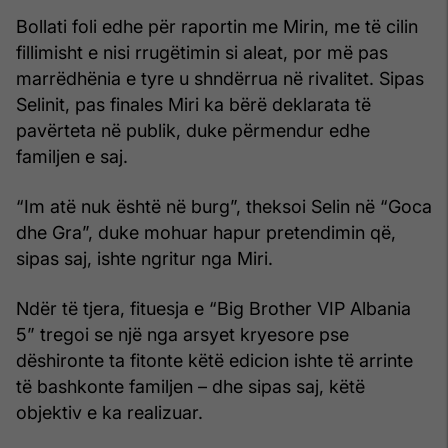
Bollati foli edhe për raportin me Mirin, me të cilin
fillimisht e nisi rrugëtimin si aleat, por më pas
marrëdhënia e tyre u shndërrua në rivalitet. Sipas
Selinit, pas finales Miri ka bërë deklarata të
pavërteta në publik, duke përmendur edhe
familjen e saj.
“Im atë nuk është në burg”, theksoi Selin në “Goca
dhe Gra”, duke mohuar hapur pretendimin që,
sipas saj, ishte ngritur nga Miri.
Ndër të tjera, fituesja e “Big Brother VIP Albania
5” tregoi se një nga arsyet kryesore pse
dëshironte ta fitonte këtë edicion ishte të arrinte
të bashkonte familjen – dhe sipas saj, këtë
objektiv e ka realizuar.