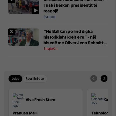
Tusk i kërkon presidentit të
reagojë
Evropa
“Në Ballkan po lind diçka
historikisht krejt e re” - një
bisedë me Oliver Jens Schmitt
mbi protestat në Shqipëri dhe të
Shqipëri
kaluarën e rajonit
Jobs
Real Estate
Viva Fresh Store
Golde
Pranues Malli
Teknolog/e p