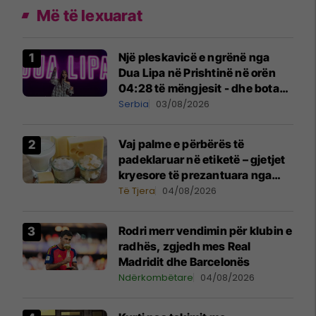
Më të lexuarat
Një pleskavicë e ngrënë nga
Dua Lipa në Prishtinë në orën
04:28 të mëngjesit - dhe bota
digjitale serbe shpall gjendjen e
Serbia
03/08/2026
luftës
Vaj palme e përbërës të
padeklaruar në etiketë – gjetjet
kryesore të prezantuara nga
AUV-i pas kontrollit në sektorin
Të Tjera
04/08/2026
e qumështit
Rodri merr vendimin për klubin e
radhës, zgjedh mes Real
Madridit dhe Barcelonës
Ndërkombëtare
04/08/2026