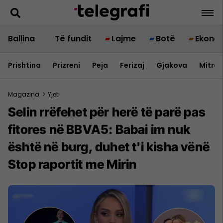
Ballina
Të fundit
Lajme
Botë
Ekono
Prishtina
Prizreni
Peja
Ferizaj
Gjakova
Mitrov
Magazina
>
Yjet
Selin rrëfehet për herë të parë pas
fitores në BBVA5: Babai im nuk
është në burg, duhet t'i kisha vënë
Stop raportit me Mirin