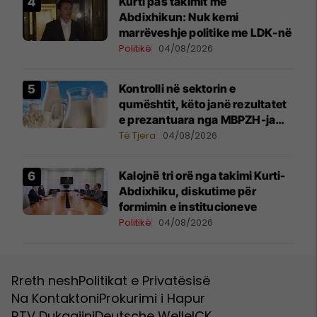
Kurti pas takimit me
Abdixhikun: Nuk kemi
marrëveshje politike me LDK-në
Politikë
04/08/2026
Kontrolli në sektorin e
qumështit, këto janë rezultatet
e prezantuara nga MBPZH-ja
dhe AUV
Të Tjera
04/08/2026
Kalojnë tri orë nga takimi Kurti-
Abdixhiku, diskutime për
formimin e institucioneve
Politikë
04/08/2026
Rreth nesh
Politikat e Privatësisë
Na Kontaktoni
Prokurimi i Hapur
RTV Dukagjini
Deutsche Welle
ICK