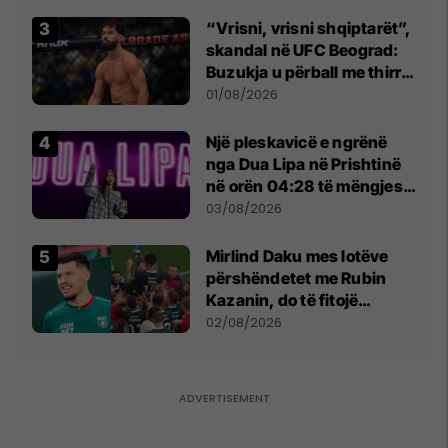
“Vrisni, vrisni shqiptarët”,
skandal në UFC Beograd:
Buzukja u përball me thirrje
anti-shqiptare nga
01/08/2026
tribunat
Një pleskavicë e ngrënë
nga Dua Lipa në Prishtinë
në orën 04:28 të mëngjesit
- dhe bota digjitale serbe
03/08/2026
shpall gjendjen e luftës
Mirlind Daku mes lotëve
përshëndetet me Rubin
Kazanin, do të fitojë
miliona te Spartak Moska
02/08/2026