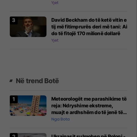
Fëmijët e tu janë vazhdimisht në
Yjet
telefona
David Beckham do të ketë vitin e
tij më fitimprurës deri më tani: Ai
do të fitojë 170 milionë dollarë
Yjet
Në trend Botë
Meteorologët me parashikime të
reja: Ndryshime ekstreme,
muajt e ardhshëm do të jenë të
pazakontë
Nga Bota
Ukrainasit sulmohen në Poloni -