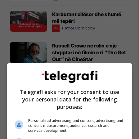
Karburant cilësor dhe shumë
më tepër!
Petrol Company
Russell Crowe në rolin e një
shqiptari në filmin e ri “The Get
Out” në CineStar
Cinestar
"A po takohemi? Veni dihet" –
Një histori që rritet bashkë me
Telegrafi asks for your consent to use
familjet tona
your personal data for the following
Viva Fresh Store
purposes:
Personalised advertising and content, advertising and
content measurement, audience research and
services development