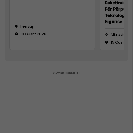
Paketimin e 
Për Përpunim
Teknolog/e 
Sigurisë së 
Ferizaj
19 Gusht 2026
Mitrovicë
15 Gusht 20