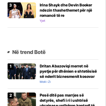
Irina Shayk dhe Devin Booker
ndezin thashethemet për një
romancë të re
Yjet
Në trend Botë
Dritan Abazoviqi merret në
pyetje për dhënien e shtetësisë
së nderit biznesmenit kosovar
Mali i Zi
Pesë ditë pas marrjes së
detyrës, shefi i ri i ushtrisë
ukrainase urdhëron kontroll të