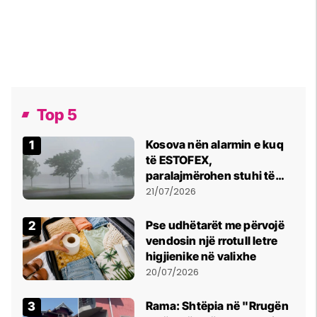
Top 5
Kosova nën alarmin e kuq
të ESTOFEX,
paralajmërohen stuhi të
fuqishme me breshër dhe
21/07/2026
erëra të forta
Pse udhëtarët me përvojë
vendosin një rrotull letre
higjienike në valixhe
20/07/2026
Rama: Shtëpia në "Rrugën