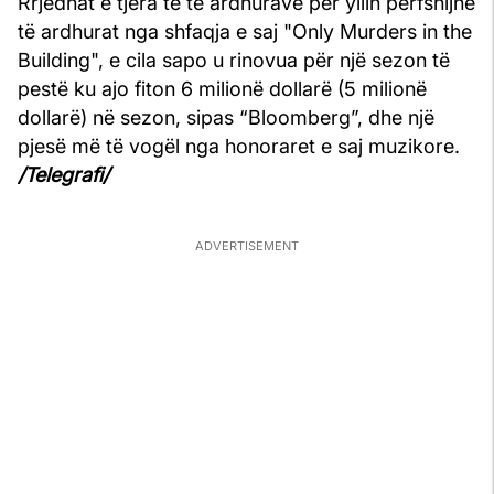
Rrjedhat e tjera të të ardhurave për yllin përfshijnë
të ardhurat nga shfaqja e saj "Only Murders in the
Building", e cila sapo u rinovua për një sezon të
pestë ku ajo fiton 6 milionë dollarë (5 milionë
dollarë) në sezon, sipas “Bloomberg”, dhe një
pjesë më të vogël nga honoraret e saj muzikore.
/Telegrafi/