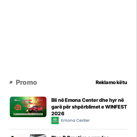
Promo
Reklamo këtu
Bli në Emona Center dhe hyr në
garë për shpërblimet e WINFEST
2026
Emona Center