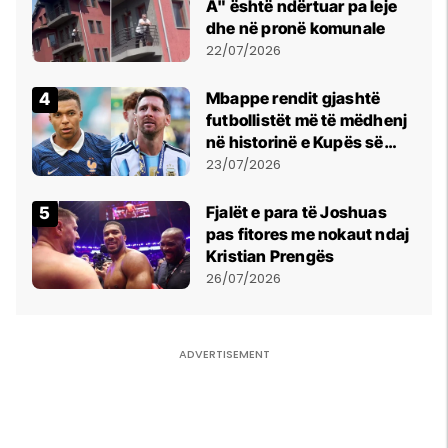
A" është ndërtuar pa leje
dhe në pronë komunale
22/07/2026
Mbappe rendit gjashtë
futbollistët më të mëdhenj
në historinë e Kupës së
Botës, Messi mbetet i dyti
23/07/2026
Fjalët e para të Joshuas
pas fitores me nokaut ndaj
Kristian Prengës
26/07/2026