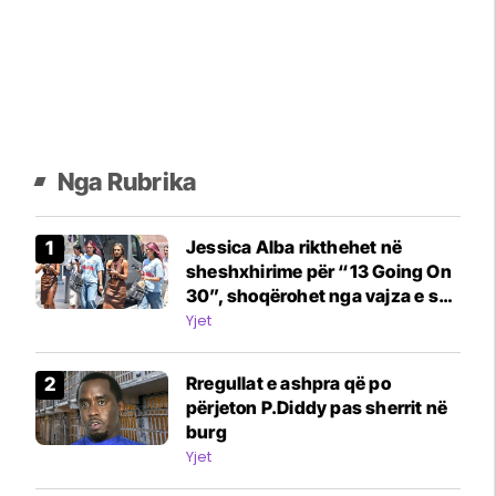
Nga Rubrika
Jessica Alba rikthehet në
sheshxhirime për “13 Going On
30”, shoqërohet nga vajza e saj
me flokë rozë
Yjet
Rregullat e ashpra që po
përjeton P.Diddy pas sherrit në
burg
Yjet