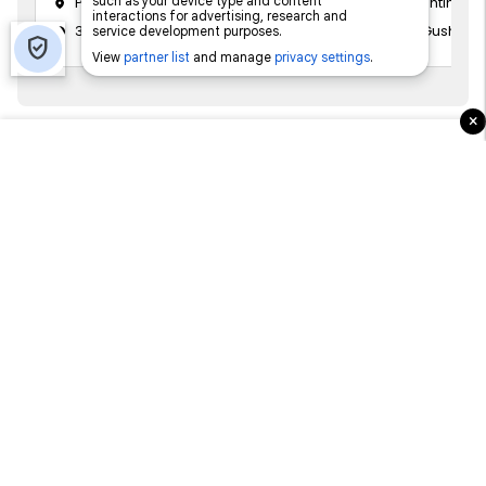
Prishtinë
Prishtinë
31 Korrik 2026
13 Gusht 20
×