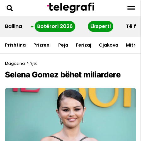
Ballina
Botërori 2026
Eksperti
Të fu
Prishtina
Prizreni
Peja
Ferizaj
Gjakova
Mitrov
Magazina
>
Yjet
Selena Gomez bëhet miliardere