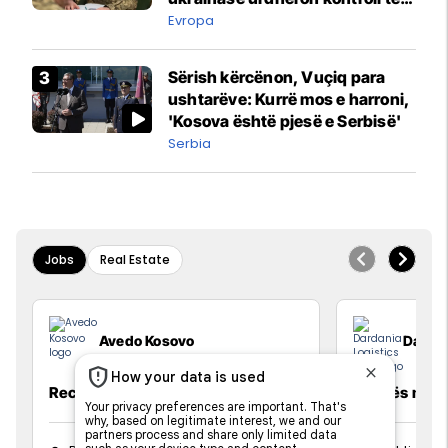
madh
Evropa
Sërish kërcënon, Vuçiq para
ushtarëve: Kurrë mos e harroni,
'Kosova është pjesë e Serbisë'
Serbia
Jobs
Real Estate
Avedo Kosovo
Dardan
Recepsioniste
Vozitës me K