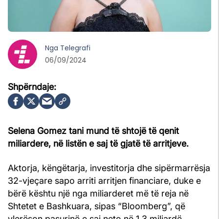
Nga
Telegrafi
06/09/2024
Selena Gomez tani mund të shtojë të qenit
miliardere, në listën e saj të gjatë të arritjeve.
Aktorja, këngëtarja, investitorja dhe sipërmarrësja
32-vjeçare sapo arriti arritjen financiare, duke e
bërë kështu një nga miliarderet më të reja në
Shtetet e Bashkuara, sipas “Bloomberg”, që
vlerëson pasurinë e saj neto në 1.3 miliardë