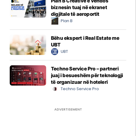
Plan B Creative e vendos
biznesin tuaj në ekranet
digjitale të aeroportit
Plan B
Bëhu ekspert i Real Estate me
UBT
UBT
Techno Service Pro – partneri
juaj i besueshëm për teknologji
të organizuar në hoteleri
Techno Service Pro