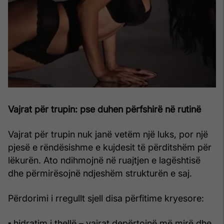
Vajrat për trupin: pse duhen përfshirë në rutinë
Vajrat për trupin nuk janë vetëm një luks, por një
pjesë e rëndësishme e kujdesit të përditshëm për
lëkurën. Ato ndihmojnë në ruajtjen e lagështisë
dhe përmirësojnë ndjeshëm strukturën e saj.
Përdorimi i rregullt sjell disa përfitime kryesore:
▪ hidratim i thellë – vajrat depërtojnë më mirë dhe