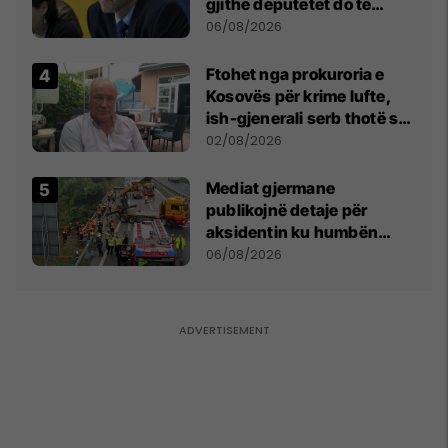
gjithë deputetët do të
bëjnë shkelje të rëndë
06/08/2026
kushtetuese
Ftohet nga prokuroria e
Kosovës për krime lufte,
ish-gjenerali serb thotë se
dikush e tradhtoi në
02/08/2026
Beograd
Mediat gjermane
publikojnë detaje për
aksidentin ku humbën
jetën tre mërgimtarë nga
06/08/2026
Komogllava e Ferizajt