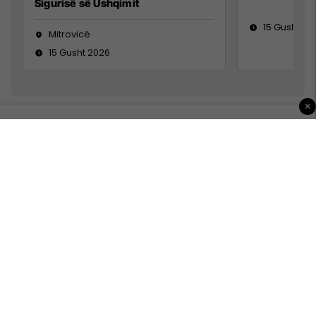
Sigurisë së Ushqimit
15 Gusht 20
Mitrovicë
15 Gusht 2026
×