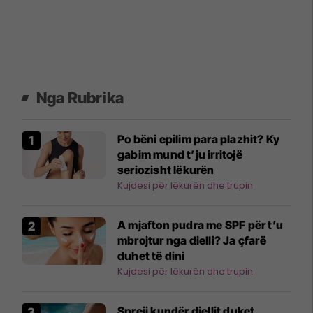
Nga Rubrika
Po bëni epilim para plazhit? Ky
gabim mund t’ju irritojë
seriozisht lëkurën
Kujdesi për lëkurën dhe trupin
A mjafton pudra me SPF për t’u
mbrojtur nga dielli? Ja çfarë
duhet të dini
Kujdesi për lëkurën dhe trupin
Spreji kundër diellit duket