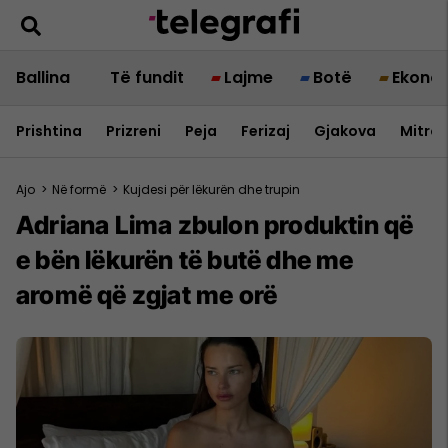
Ballina
Të fundit
Lajme
Botë
Ekono
Prishtina
Prizreni
Peja
Ferizaj
Gjakova
Mitrov
Ajo
>
Në formë
>
Kujdesi për lëkurën dhe trupin
Adriana Lima zbulon produktin që
e bën lëkurën të butë dhe me
aromë që zgjat me orë