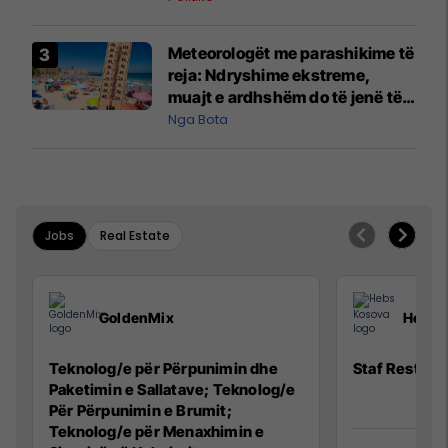
Meteorologët me parashikime të
reja: Ndryshime ekstreme,
muajt e ardhshëm do të jenë të
pazakontë
Nga Bota
Jobs
Real Estate
GoldenMix
Hebs 
Teknolog/e për Përpunimin dhe
Staf Restora
Paketimin e Sallatave; Teknolog/e
Për Përpunimin e Brumit;
Teknolog/e për Menaxhimin e