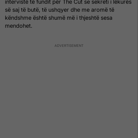
intervistë të fundit për The Cut se sekreti i lëkurës
së saj të butë, të ushqyer dhe me aromë të
këndshme është shumë më i thjeshtë sesa
mendohet.