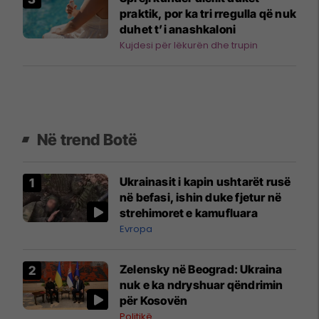
praktik, por ka tri rregulla që nuk
duhet t’i anashkaloni
Kujdesi për lëkurën dhe trupin
Në trend Botë
Ukrainasit i kapin ushtarët rusë
në befasi, ishin duke fjetur në
strehimoret e kamufluara
Evropa
Zelensky në Beograd: Ukraina
nuk e ka ndryshuar qëndrimin
për Kosovën
Politikë