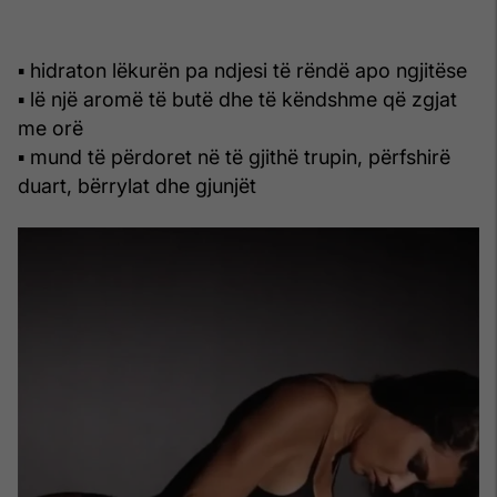
▪ hidraton lëkurën pa ndjesi të rëndë apo ngjitëse
▪ lë një aromë të butë dhe të këndshme që zgjat
me orë
▪ mund të përdoret në të gjithë trupin, përfshirë
duart, bërrylat dhe gjunjët