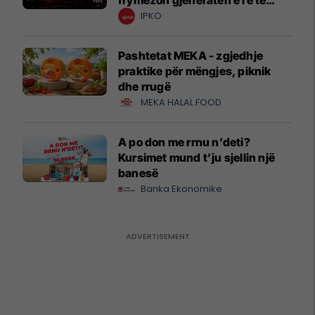
frymëzon gjeneratën e re të
krijuesve
IPKO
Pashtetat MEKA - zgjedhje
praktike për mëngjes, piknik
dhe rrugë
MEKA HALAL FOOD
A po don me rrnu n’deti?
Kursimet mund t’ju sjellin një
banesë
Banka Ekonomike