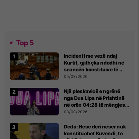
Top 5
Incidenti me vezë ndaj
Kurtit, gjithçka ndodhi në
seancën konstituive të
Kuvendit
06/08/2026
Një pleskavicë e ngrënë
nga Dua Lipa në Prishtinë
në orën 04:28 të mëngjesit
- dhe bota digjitale serbe
03/08/2026
shpall gjendjen e luftës
Deda: Nëse deri nesër nuk
konstituohet Kuvendi, të