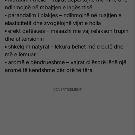
ndihmojnë në mbajtjen e lagështisë
▪ parandalim i plakjes – ndihmojnë në ruajtjen e
elasticitetit dhe zvogëlojnë vijat e holla
▪ efekt qetësues – masazhi me vaj relakson trupin
dhe ul tensionin
▪ shkëlqim natyral – lëkura bëhet më e butë dhe
më e lëmuar
▪ aromë e qëndrueshme – vajrat cilësorë lënë një
aromë të këndshme për orë të tëra