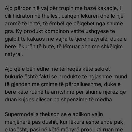
Ajo përdor një vaj për trupin me bazë kakaoje, i
cili hidraton në thellësi, ushqen lëkurën dhe lë një
aromë të lehtë, të ëmbël që pëlqehet nga shumë
gra. Ky produkt kombinon vetitë ushqyese të
gjalpit të kakaos me vajra të tjerë natyralë, duke e
bërë lëkurën të butë, të lëmuar dhe me shkëlqim
natyral.
Ajo që e bën edhe më tërheqës këtë sekret
bukurie është fakti se produkte të ngjashme mund
të gjenden me çmime të përballueshme, duke e
bërë këtë rutinë të arritshme për shumë njerëz që
duan kujdes cilësor pa shpenzime të mëdha.
Supermodelja thekson se e aplikon vajin
menjëherë pas dushit, kur lëkura është ende pak
e lagësht, pasi në këtë mënyrë produkti ruan më