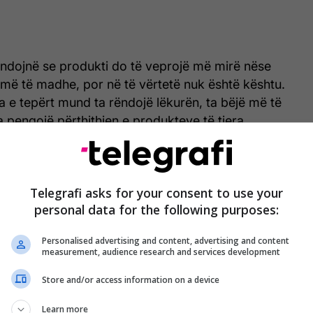
dojnë se produkti do të veprojë më mirë nëse
 më të madhe, por në të vërtetë nuk është kështu.
a e tepërt mund ta rëndojë lëkurën, ta bëjë më të
pengojë përthithjen e produkteve të tjera.
siderohen të mjaftueshme që produktet të kryejnë
Telegrafi asks for your consent to use your
personal data for the following purposes:
s
Personalised advertising and content, advertising and content
sim me trupin, është sipërfaqe shumë më e vogël e
measurement, audience research and services development
 nuk ka nevojë të mbingarkohet me produkt. Sasia e
fektin e pastrimit.
Store and/or access information on a device
Learn more