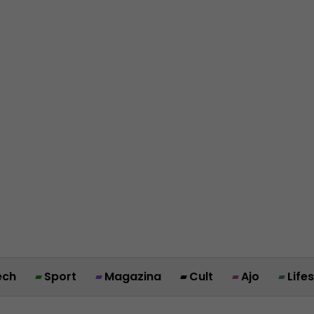
ech
Sport
Magazina
Cult
Ajo
Life