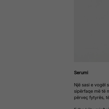
Serumi
Një sasi e vogël 
sipërfaqe më të m
përveç fytyrës, 