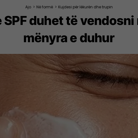
Ajo
>
Në formë
>
Kujdesi për lëkurën dhe trupin
 SPF duhet të vendosni n
mënyra e duhur