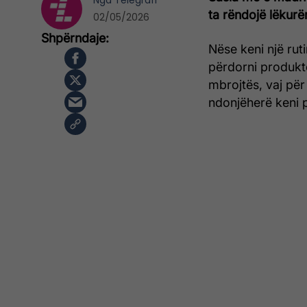
Nga
Telegrafi
ta rëndojë lëkurë
02/05/2026
Nëse keni një ruti
përdorni produkt
mbrojtës, vaj për
ndonjëherë keni 