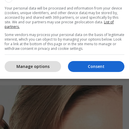
strues me pompë, një shtypje e pompës zakonisht
me. Nëse jo, mjafton një sasi sa madhësia e një
Your personal data will be processed and information from your device
(cookies, unique identifiers, and other device data) may be stored by,
mbë. Kur përzihet me ujë, pastruesi zakonisht
accessed by and shared with 369 partners, or used specifically by this
site. We and our partners may use precise geolocation data.
List of
jon sasi të mjaftueshme për pastrimin e plotë të
partners.
Some vendors may process your personal data on the basis of legitimate
interest, which you can object to by managing your options below. Look
for a link at the bottom of this page or in the site menu to manage or
n
withdraw consent in privacy and cookie settings.
e vështirë të përcaktohet sasia e saktë e tonikut
Manage options
Consent
r. Në një pambuk pastrues vendosni disa pika, aq
 por jo të jetë i mbingarkuar me lëng.