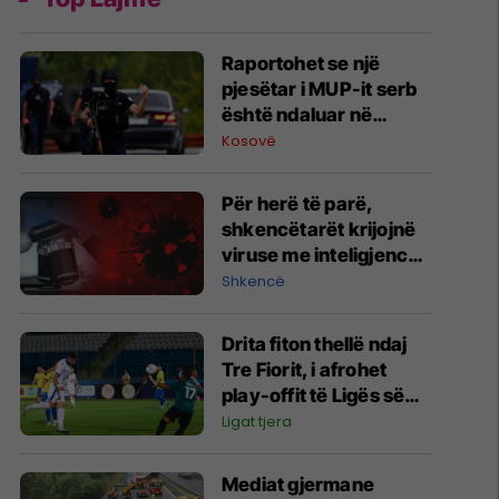
Raportohet se një
pjesëtar i MUP-it serb
është ndaluar në
Jarinë
Kosovë
Për herë të parë,
shkencëtarët krijojnë
viruse me inteligjencë
artificiale
Shkencë
Drita fiton thellë ndaj
Tre Fiorit, i afrohet
play-offit të Ligës së
Konferencës
Ligat tjera
Mediat gjermane