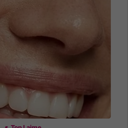
Top Lajme