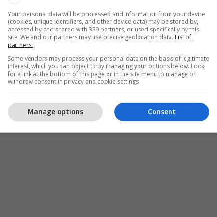
Your personal data will be processed and information from your device
(cookies, unique identifiers, and other device data) may be stored by,
accessed by and shared with 369 partners, or used specifically by this
site. We and our partners may use precise geolocation data.
List of
partners.
Some vendors may process your personal data on the basis of legitimate
interest, which you can object to by managing your options below. Look
for a link at the bottom of this page or in the site menu to manage or
withdraw consent in privacy and cookie settings.
Manage options
Consent