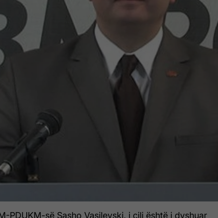
M-PDUKM-së Sasho Vasilevski, i cili është i dyshuar