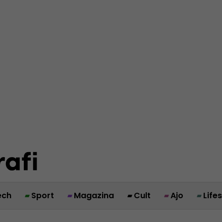
ech
Sport
Magazina
Cult
Ajo
Life