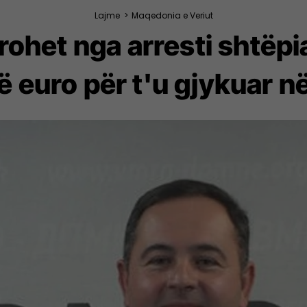
Lajme
>
Maqedonia e Veriut
irohet nga arresti shtëpi
ë euro për t'u gjykuar në 