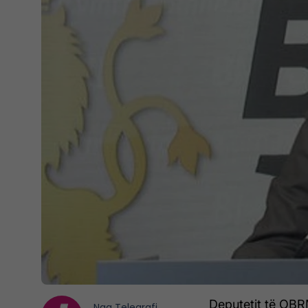
Deputetit të OBR
Nga
Telegrafi