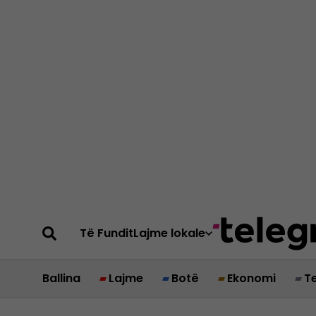
Të Fundit
Lajme lokale
Ballina
Lajme
Botë
Ekonomi
T