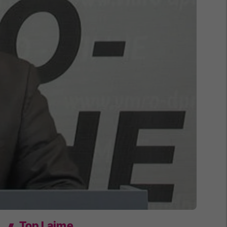
Top Lajme