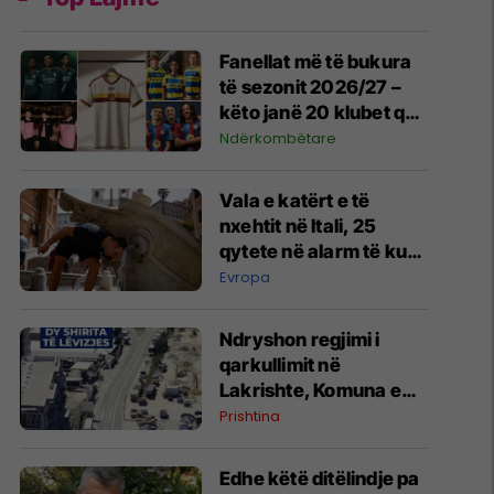
Fanellat më të bukura
të sezonit 2026/27 –
këto janë 20 klubet që
spikatën me dizajnin e
Ndërkombëtare
tyre
Vala e katërt e të
nxehtit në Itali, 25
qytete në alarm të kuq
- probleme me
Evropa
mungesën e ujit
Ndryshon regjimi i
qarkullimit në
Lakrishte, Komuna e
Prishtinës ofron
Prishtina
shpjegime
Edhe këtë ditëlindje pa