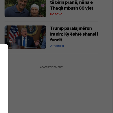
të birin pranë, nëna e
Thaqit mbush 89 vjet
Kosovë
Trump paralajmëron
Iranin: Ky është shansi i
fundit
Amerika