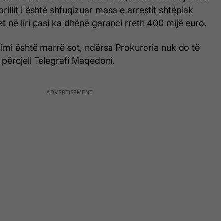
prillit i është shfuqizuar masa e arrestit shtëpiak
t në liri pasi ka dhënë garanci rreth 400 mijë euro.
imi është marrë sot, ndërsa Prokuroria nuk do të
përcjell Telegrafi Maqedoni.