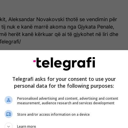
skit, Aleksandar Novakovski thotë se vendimin për
 të tij nuk e kanë marrë akoma nga Gjykata Penale,
më herët kanë kërkuar që ai të gjykohet në liri dhe
Telegrafi/
Telegrafi asks for your consent to use your
personal data for the following purposes:
Personalised advertising and content, advertising and content
measurement, audience research and services development
Store and/or access information on a device
Learn more