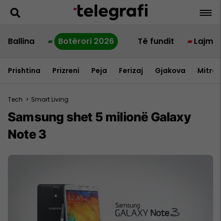
Ballina
Botërori 2026
Të fundit
Lajme
Prishtina
Prizreni
Peja
Ferizaj
Gjakova
Mitrov
Tech
>
Smart Living
Samsung shet 5 milionë Galaxy
Note 3