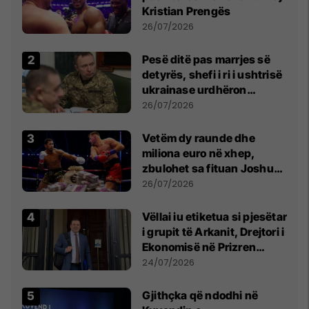
Kristian Prengës
26/07/2026
Pesë ditë pas marrjes së
detyrës, shefi i ri i ushtrisë
ukrainase urdhëron
kontroll të madh
26/07/2026
Vetëm dy raunde dhe
miliona euro në xhep,
zbulohet sa fituan Joshua
e Prenga
26/07/2026
Vëllai iu etiketua si pjesëtar
i grupit të Arkanit, Drejtori i
Ekonomisë në Prizren
mohon pretendimet
24/07/2026
Gjithçka që ndodhi në