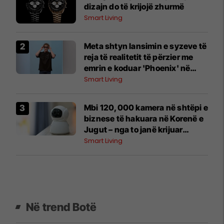
dizajn do të krijojë zhurmë
Smart Living
Meta shtyn lansimin e syzeve të
reja të realitetit të përzier me
emrin e koduar 'Phoenix' në
mënyrë që 'të marrë detajet siç
Smart Living
duhet'
Mbi 120,000 kamera në shtëpi e
biznese të hakuara në Korenë e
Jugut – nga to janë krijuar
materiale seksuale për një faqe
Smart Living
të huaj
Në trend Botë