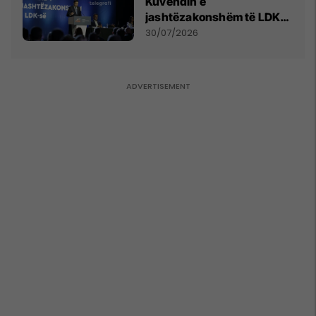
Kuvendin e
jashtëzakonshëm të LDK-
së
30/07/2026