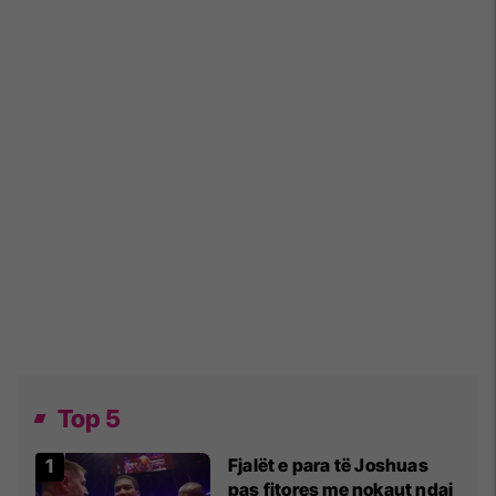
Top 5
Fjalët e para të Joshuas
pas fitores me nokaut ndaj