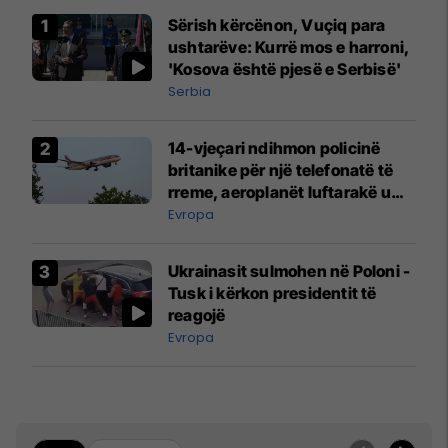
Sërish kërcënon, Vuçiq para
ushtarëve: Kurrë mos e harroni,
'Kosova është pjesë e Serbisë'
Serbia
14-vjeçari ndihmon policinë
britanike për një telefonatë të
rreme, aeroplanët luftarakë u
ngritën në ajër për të
Evropa
interceptuar fluturaken e Qatar
Airways që po shkonte drejt
Ukrainasit sulmohen në Poloni -
Mançesterit
Tusk i kërkon presidentit të
reagojë
Evropa