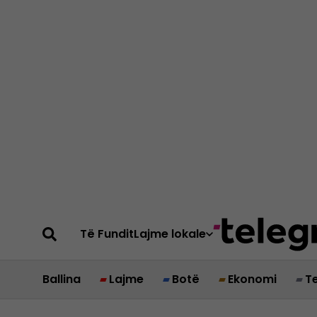
Të Fundit
Lajme lokale
Ballina
Lajme
Botë
Ekonomi
T