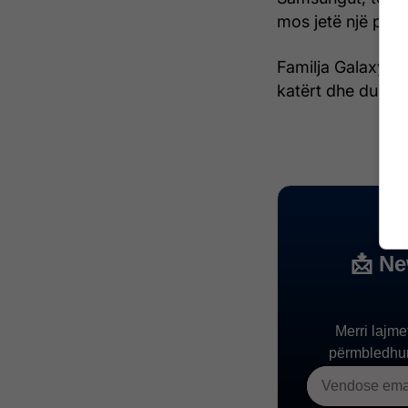
mos jetë një prej 
Familja Galaxy S2
katërt dhe duhet t