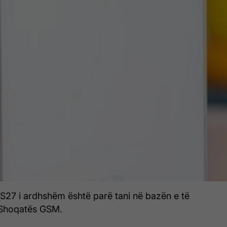
27 i ardhshëm është parë tani në bazën e të
 Shoqatës GSM.