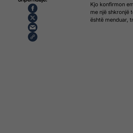
Kjo konfirmon em
me një shkronjë të
është menduar, t