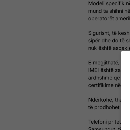
Modeli specifik 
mund ta shihni në
operatorët ameri
Sigurisht, të kes
sipër dhe do të 
nuk është aspak 
E megjithatë, ësh
IMEI është zakoni
ardhshme që mund
certifikime në të 
Ndërkohë, thashe
të prodhohet nga
Telefoni pritet t
Samsungut, të pa