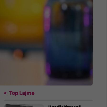
Top Lajme