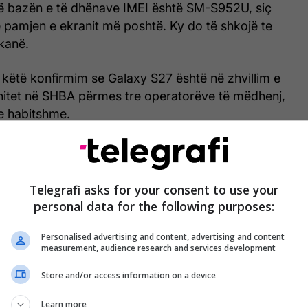
në bazën e të dhënave IMEI është SM-S952U, siç
 pamjen e ekranit më poshtë. Ky do të shkojë te
kanë.
h këtë konfirmim se Galaxy S27 është në zhvillim e
shitet në SHBA përmes tre operatorëve të mëdhenj,
e habitshme.
të mirë ta kesh, pasi lista e bazës së të dhënave
sht gjurma e parë gjysmëzyrtare e një pajisjeje të
 të gjejmë në internet. Kjo do të pasohet nga
Telegrafi asks for your consent to use your
gjithë botën në muajt në vijim.
personal data for the following purposes:
themet na kanë thënë se ekrani i Galaxy S27 mund
Personalised advertising and content, advertising and content
measurement, audience research and services development
 BOE e Kinës dhe jo nga Samsung Display.
Store and/or access information on a device
ë fuqizohet nga procesori Exynos 2700 SoC i
Learn more
ktën në disa tregje (megjithëse SHBA-ja mund të