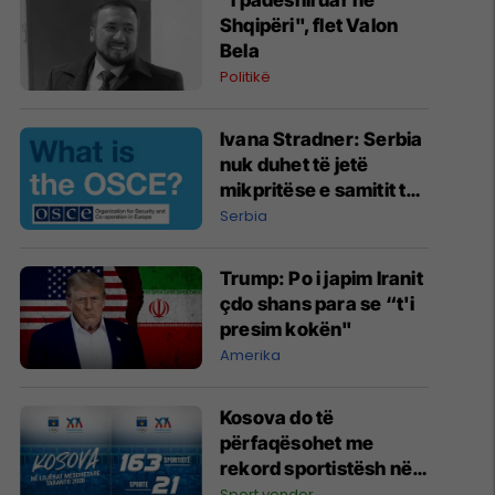
"I padëshiruar në
Shqipëri", flet Valon
Bela
Politikë
Ivana Stradner: Serbia
nuk duhet të jetë
mikpritëse e samitit të
ardhshëm të OSBE-së
Serbia
Trump: Po i japim Iranit
çdo shans para se “t'i
presim kokën"
Amerika
Kosova do të
përfaqësohet me
rekord sportistësh në
Lojërat Mesdhetare
Sport vendor