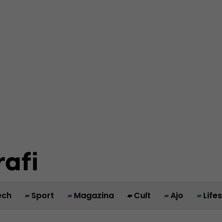
ech
Sport
Magazina
Cult
Ajo
Life