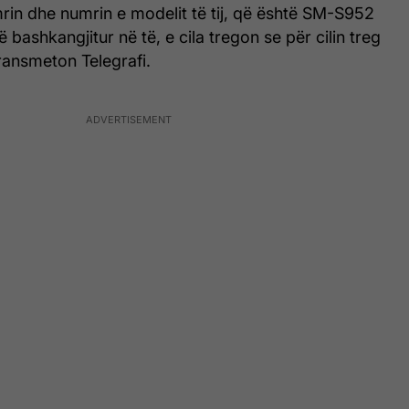
rin dhe numrin e modelit të tij, që është SM-S952
 bashkangjitur në të, e cila tregon se për cilin treg
ransmeton Telegrafi.