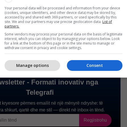
tyre).
Your personal data will be processed and information from your device
(cookies, unique identifiers, and other device data) may be stored by,
accessed by and shared with 369 partners, or used specifically by this
7 thuhet se po rritet duke shtuar një anëtar të
site. We and our partners may use precise geolocation data.
List of
partners.
ë bëhet zyrtare në janar. /Telegrafi/
Some vendors may process your personal data on the basis of legitimate
interest, which you can object to by managing your options below. Look
for a link at the bottom of this page or in the site menu to manage or
withdraw consent in privacy and cookie settings.
Manage options
Consent