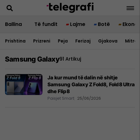
Ballina
Të fundit
Lajme
Botë
Ekono
Prishtina
Prizreni
Peja
Ferizaj
Gjakova
Mitrov
Samsung Galaxy
91 Artikuj
Ja kur mund të dalin në shitje
Samsung Galaxy Z Fold8, Fold8 Ultra
dhe Flip8
Paisjet Smart
25/06/2026