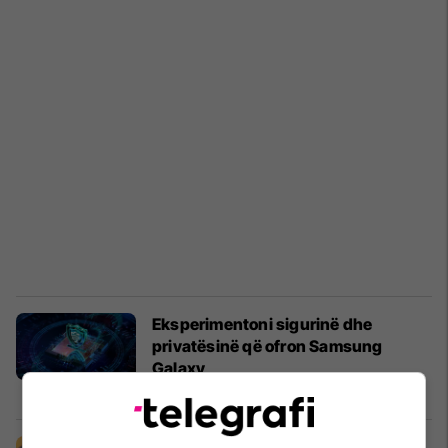
Eksperimentoni sigurinë dhe
privatësinë që ofron Samsung
Galaxy
Samsung
Marketing
10/10/2025
S25 arrin 3 milionë shitje në Korenë