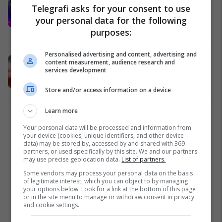
Telegrafi asks for your consent to use
e Jugut, dy muaj më shpejt se
your personal data for the following
paraardhësi
purposes:
Paisjet Smart
05/08/2025
Personalised advertising and content, advertising and
Galaxy S26 Ultra, pamjet e para
content measurement, audience research and
services development
jozyrtare
AI
27/07/2025
Store and/or access information on a device
Learn more
1
Your personal data will be processed and information from
your device (cookies, unique identifiers, and other device
data) may be stored by, accessed by and shared with 369
partners, or used specifically by this site. We and our partners
may use precise geolocation data.
List of partners.
Some vendors may process your personal data on the basis
of legitimate interest, which you can object to by managing
your options below. Look for a link at the bottom of this page
or in the site menu to manage or withdraw consent in privacy
and cookie settings.