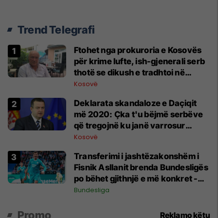
Trend Telegrafi
Ftohet nga prokuroria e Kosovës
për krime lufte, ish-gjenerali serb
thotë se dikush e tradhtoi në
Beograd
Kosovë
​Deklarata skandaloze e Daçiqit
më 2020: Çka t'u bëjmë serbëve
që tregojnë ku janë varrosur
shqiptarët në Serbi
Kosovë
Transferimi i jashtëzakonshëm i
Fisnik Asllanit brenda Bundesligës
po bëhet gjithnjë e më konkret -
detajet e fundit
Bundesliga
Promo
Reklamo këtu