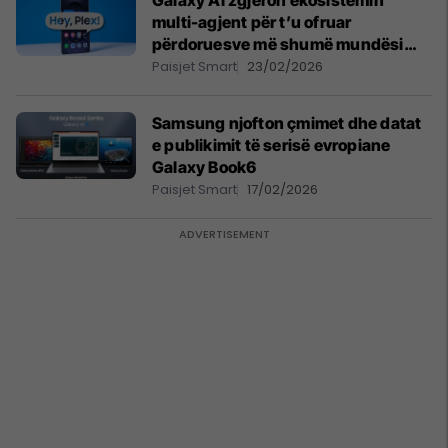
Galaxy AI zgjeron ekosistemin
multi-agjent për t’u ofruar
përdoruesve më shumë mundësi
dhe fleksibilitet
Paisjet Smart
23/02/2026
Samsung njofton çmimet dhe datat
e publikimit të serisë evropiane
Galaxy Book6
Paisjet Smart
17/02/2026