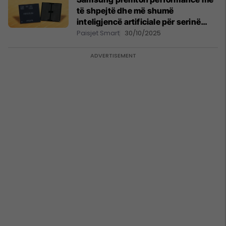
të shpejtë dhe më shumë
inteligjencë artificiale për serinë
Galaxy S26
Paisjet Smart
30/10/2025