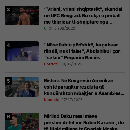
“Vrisni, vrisni shqiptarët”, skandal
në UFC Beograd: Buzukja u përball
me thirrje anti-shqiptare nga
tribunat
UFC
01/08/2026
"Nëse është përfshirë, ka gabuar
rëndë, nuk i falet", Abdixhiku i çon
“selam” Përparim Ramës
Politikë
30/07/2026
Bislimi: Në Kongresin Amerikan
është paraqitur rezoluta që
kundërshton mbajtjen e Asamblesë
Parlamentare të OSBE-së në
Kosovë
27/07/2026
Beograd
Mirlind Daku mes lotëve
përshëndetet me Rubin Kazanin, do
të fitojë miliona te Spartak Moska