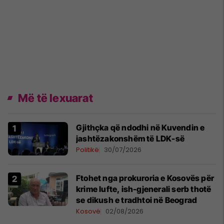
Më të lexuarat
Gjithçka që ndodhi në Kuvendin e
jashtëzakonshëm të LDK-së
Politikë
30/07/2026
Ftohet nga prokuroria e Kosovës për
krime lufte, ish-gjenerali serb thotë
se dikush e tradhtoi në Beograd
Kosovë
02/08/2026