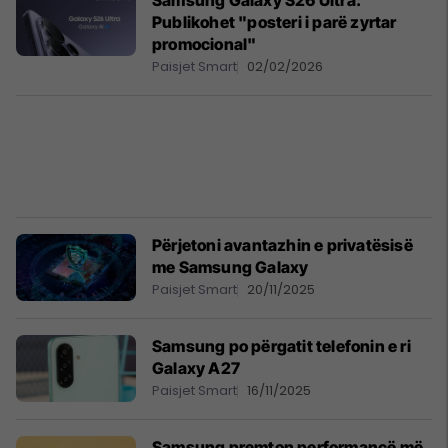
Samsung Galaxy S26 Ultra:
Publikohet "posteri i parë zyrtar
promocional"
Paisjet Smart
02/02/2026
Përjetoni avantazhin e privatësisë
me Samsung Galaxy
Paisjet Smart
20/11/2025
Samsung po përgatit telefonin e ri
Galaxy A27
Paisjet Smart
16/11/2025
Samsung premton performancë më