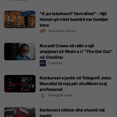
"A po takohemi? Veni dihet" – Një
histori që rritet bashkë me familjet
tona
Viva Fresh Store
Russell Crowe në rolin e një
shqiptari në filmin e ri “The Get Out”
në CineStar
Cinestar
Konkurset e javës në Telegrafi Jobs:
Mundësi të reja për zhvillimin tuaj
profesional
Telegrafi Jobs
Karburant cilësor dhe shumë më
tepër!