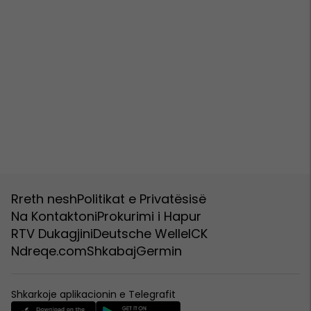
Rreth nesh
Politikat e Privatësisë
Na Kontaktoni
Prokurimi i Hapur
RTV Dukagjini
Deutsche Welle
ICK
Ndreqe.com
Shkabaj
Germin
Shkarkoje aplikacionin e Telegrafit