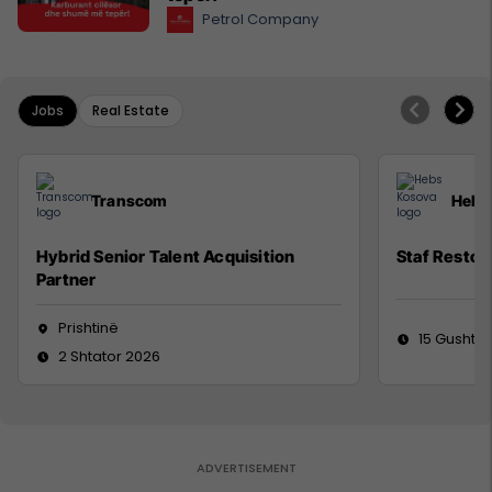
Petrol Company
Jobs
Real Estate
Transcom
Hebs
Hybrid Senior Talent Acquisition
Staf Restor
Partner
Prishtinë
15 Gusht 2
2 Shtator 2026