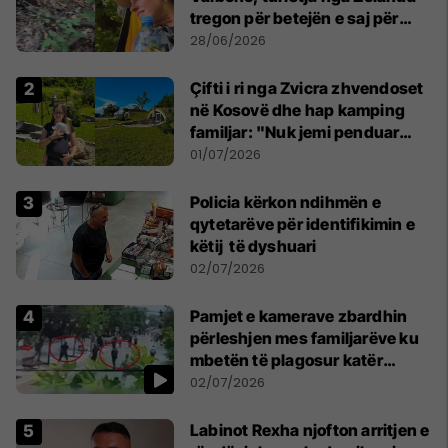
tregon për betejën e saj për
mbijetesë
28/06/2026
Çifti i ri nga Zvicra zhvendoset
në Kosovë dhe hap kamping
familjar: "Nuk jemi penduar
asnjë ditë"
01/07/2026
Policia kërkon ndihmën e
qytetarëve për identifikimin e
këtij të dyshuari
02/07/2026
Pamjet e kamerave zbardhin
përleshjen mes familjarëve ku
mbetën të plagosur katër
persona
02/07/2026
Labinot Rexha njofton arritjen e