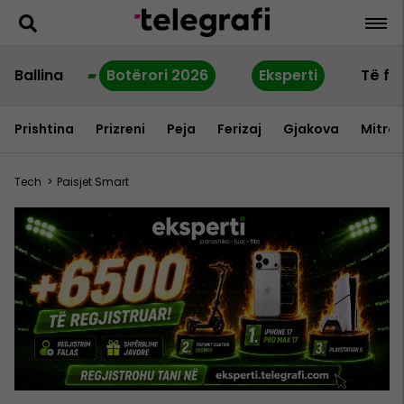
Ballina
Botërori 2026
Eksperti
Të fu
Prishtina
Prizreni
Peja
Ferizaj
Gjakova
Mitrov
Tech
>
Paisjet Smart