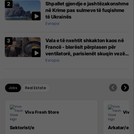
Shpallet gjendje e jashtëzakonshme
në Krime pas sulmeve të fuqishme
të Ukrainës
Evropa
Vala e të nxehtit shkakton kaos në
Francë - blerësit përplasen për
ventilatorë, parisienët skuqin vezë
në dritare
Evropa
Jobs
Real Estate
Viva Fresh Store
Viva 
Sektorist/e
Arkatar/e