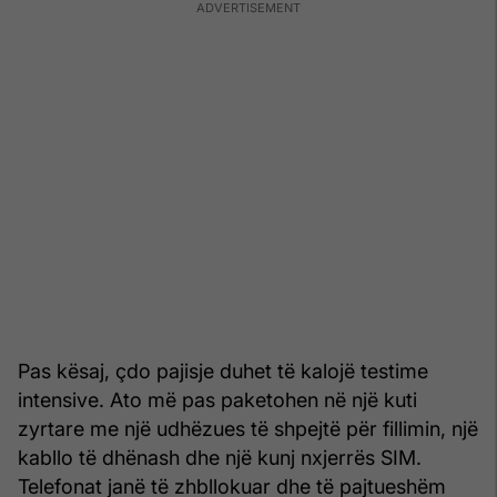
Pas kësaj, çdo pajisje duhet të kalojë testime
intensive. Ato më pas paketohen në një kuti
zyrtare me një udhëzues të shpejtë për fillimin, një
kabllo të dhënash dhe një kunj nxjerrës SIM.
Telefonat janë të zhbllokuar dhe të pajtueshëm