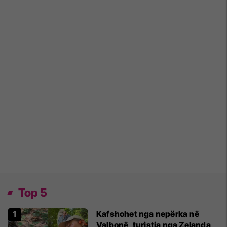
Top 5
Kafshohet nga nepërka në
Valbonë, turistja nga Zelanda