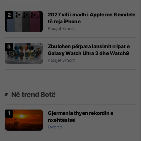
2027 viti i madh i Apple me 6 modele
të reja iPhone
Paisjet Smart
Zbulohen përpara lansimit rripat e
Galaxy Watch Ultra 2 dhe Watch9
Paisjet Smart
Në trend Botë
Gjermania thyen rekordin e
nxehtësisë
Evropa