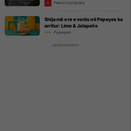
Petrol Company
Shija më e re e verës në Popeyes ka
arritur: Lime & Jalapeño
Popeyes