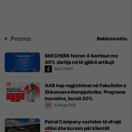
Promo
Reklamo këtu
SKECHERS feston 4 Korrikun me
40% zbritje në të gjithë artikujt
SKECHERS
AAB hap regjistrimet në Fakultetin e
Shkencave Kompjuterike: Programe
inovative, bursë 30%
Kolegji AAB
Petrol Company vazhdon të ofrojë
cilësi dhe kursim për klientët