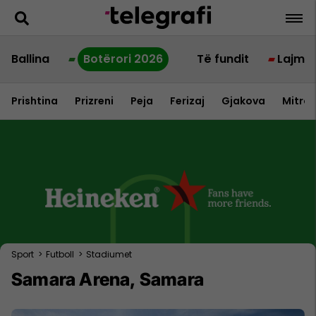
Ballina
Botërori 2026
Të fundit
Lajme
Prishtina
Prizreni
Peja
Ferizaj
Gjakova
Mitrov
Sport
>
Futboll
>
Stadiumet
Samara Arena, Samara