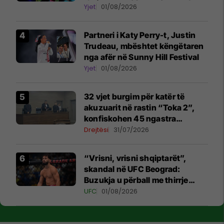
në simbolin e natës në Sunny
Yjet
01/08/2026
Hill
Partneri i Katy Perry-t, Justin
Trudeau, mbështet këngëtaren
nga afër në Sunny Hill Festival
Yjet
01/08/2026
32 vjet burgim për katër të
akuzuarit në rastin “Toka 2”,
konfiskohen 45 ngastra
kadastrale
Drejtësi
31/07/2026
“Vrisni, vrisni shqiptarët”,
skandal në UFC Beograd:
Buzukja u përball me thirrje
anti-shqiptare nga tribunat
UFC
01/08/2026