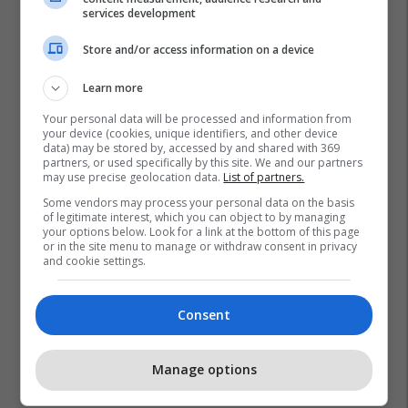
services development
Store and/or access information on a device
Promo
Reklamo këtu
Learn more
Your personal data will be processed and information from
Këtë herë me kartelë
your device (cookies, unique identifiers, and other device
data) may be stored by, accessed by and shared with 369
gërvishtëse plotësisht digjitale
partners, or used specifically by this site. We and our partners
dhe mbi 40 mijë shpërblime
may use precise geolocation data.
List of partners.
instant!
Meridian
Some vendors may process your personal data on the basis
of legitimate interest, which you can object to by managing
your options below. Look for a link at the bottom of this page
Zgjidhni një nga katër modelet
or in the site menu to manage or withdraw consent in privacy
tuaja të preferuara Peugeot
and cookie settings.
Peugot Kosova
Consent
IPKO vazhdon partneritetin me
Sunny Hill Festival 2026
Manage options
IPKO