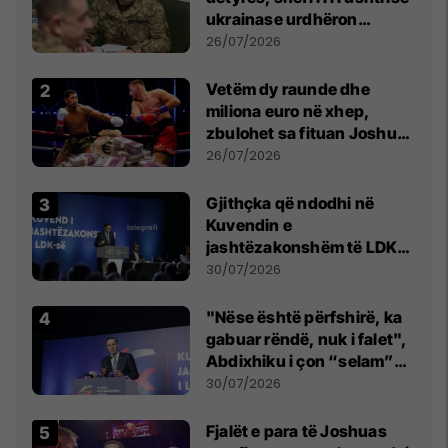
ukrainase urdhëron
kontroll të madh
26/07/2026
Vetëm dy raunde dhe
miliona euro në xhep,
zbulohet sa fituan Joshua
e Prenga
26/07/2026
Gjithçka që ndodhi në
Kuvendin e
jashtëzakonshëm të LDK-
së
30/07/2026
"Nëse është përfshirë, ka
gabuar rëndë, nuk i falet",
Abdixhiku i çon “selam”
Përparim Ramës
30/07/2026
Fjalët e para të Joshuas