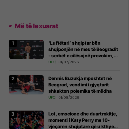
Më të lexuarat
‘Luftëtari’ shqiptar bën
shqiponjën në mes të Beogradit
- serbët e cilësojnë provokim, ai
e cilëson simbol të identitetit
UFC
31/07/2026
Dennis Buzukja mposhtet në
Beograd, vendimi i gjyqtarit
shkakton polemika të mëdha
UFC
01/08/2026
Lot, emocione dhe duartrokitje,
momenti i Katy Perry me 10-
vjeçaren shqiptare që u kthye