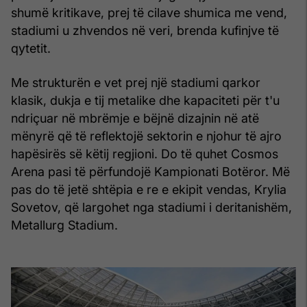
shumë kritikave, prej të cilave shumica me vend,
stadiumi u zhvendos në veri, brenda kufinjve të
qytetit.
Me strukturën e vet prej një stadiumi qarkor
klasik, dukja e tij metalike dhe kapaciteti për t'u
ndriçuar në mbrëmje e bëjnë dizajnin në atë
mënyrë që të reflektojë sektorin e njohur të ajro
hapësirës së këtij regjioni. Do të quhet Cosmos
Arena pasi të përfundojë Kampionati Botëror. Më
pas do të jetë shtëpia e re e ekipit vendas, Krylia
Sovetov, që largohet nga stadiumi i deritanishëm,
Metallurg Stadium.