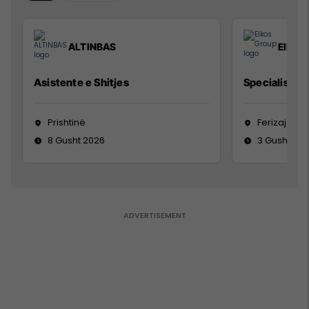
ALTINBAS
Elkos
Asistente e Shitjes
Specialist Mi
Prishtinë
Ferizaj
8 Gusht 2026
3 Gusht 20