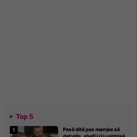
Top 5
Pesë ditë pas marrjes së
detyrës, shefi i ri i ushtrisë