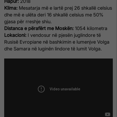
Hapur:
2018
Klima:
Mesatarja më e lartë prej 26 shkallë celsius
dhe më e ulëta deri 16 shkallë celsius me 50%
gjasa për rreshje shiu.
Distanca e përafërt me Moskën:
1054 kilometra
Lokacioni:
I vendosur në pjesën juglindore të
Rusisë Evropiane në bashkimin e lumenjve Volga
dhe Samara në luginën lindore të lumit Volga.