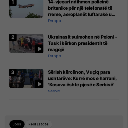
14-vjeçari ndihmon policinë
britanike për një telefonatë të
rreme, aeroplanët luftarakë u
ngritën në ajër për të
Evropa
interceptuar fluturaken e Qatar
Airways që po shkonte drejt
Ukrainasit sulmohen në Poloni -
Mançesterit
Tusk i kërkon presidentit të
reagojë
Evropa
Sërish kërcënon, Vuçiq para
ushtarëve: Kurrë mos e harroni,
'Kosova është pjesë e Serbisë'
Serbia
Jobs
Real Estate