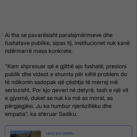
Ai tha se pavarësisht paralajmërimeve dhe
fushatave publike, sipas tij, institucionet nuk kanë
ndërmarrë masa konkrete.
“Kam shpresuar që e gjithë ajo fushatë, presioni
publik dhe videot e shumta për këtë problem do
të ndikonin sadopak që çështja të merrej më
seriozisht. Por kjo qeveri në detyrë, tash e një vit
e gjysmë, duket se nuk ka më as moral, as
përgjegjësi. Ju ka humbur njerëzillëku dhe
empatia”, ka shkruar Sadiku.