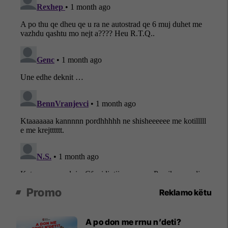
Promo
Reklamo këtu
A po don me rrnu n’deti?