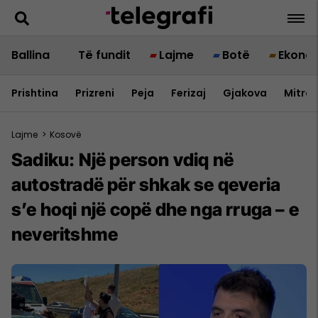
Ballina
Të fundit
Lajme
Botë
Ekono
Prishtina
Prizreni
Peja
Ferizaj
Gjakova
Mitrov
Lajme
>
Kosovë
Sadiku: Një person vdiq në
autostradë për shkak se qeveria
s’e hoqi një copë dhe nga rruga – e
neveritshme