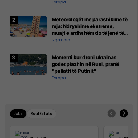
Evropa
Meteorologët me parashikime të
reja: Ndryshime ekstreme,
muajt e ardhshëm do të jenë të
pazakontë
Nga Bota
Momenti kur droni ukrainas
godet plazhin në Rusi, pranë
"pallatit të Putinit"
Evropa
Jobs
Real Estate