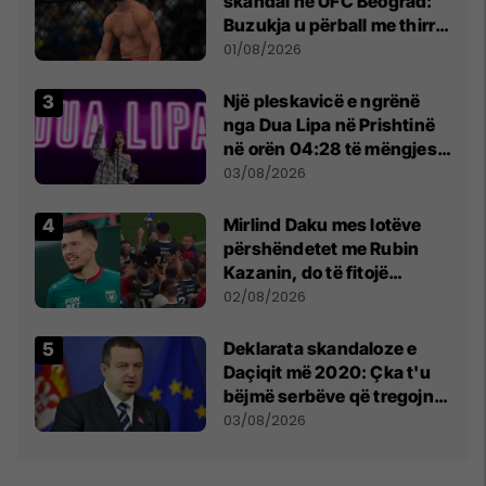
skandal në UFC Beograd:
Buzukja u përball me thirrje
anti-shqiptare nga
01/08/2026
tribunat
Një pleskavicë e ngrënë
nga Dua Lipa në Prishtinë
në orën 04:28 të mëngjesit
- dhe bota digjitale serbe
03/08/2026
shpall gjendjen e luftës
Mirlind Daku mes lotëve
përshëndetet me Rubin
Kazanin, do të fitojë
miliona te Spartak Moska
02/08/2026
​Deklarata skandaloze e
Daçiqit më 2020: Çka t'u
bëjmë serbëve që tregojnë
ku janë varrosur shqiptarët
03/08/2026
në Serbi