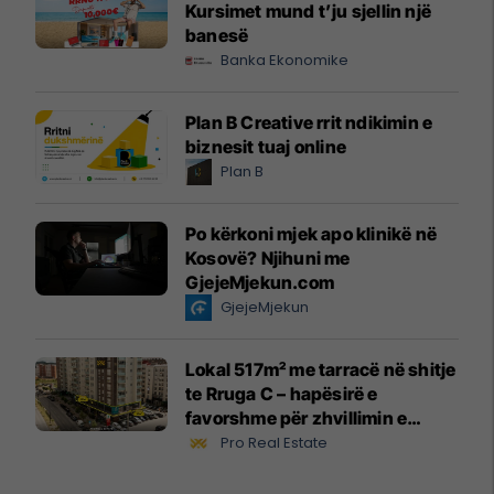
Kursimet mund t’ju sjellin një
banesë
Banka Ekonomike
Plan B Creative rrit ndikimin e
biznesit tuaj online
Plan B
Po kërkoni mjek apo klinikë në
Kosovë? Njihuni me
GjejeMjekun.com
GjejeMjekun
Lokal 517m² me tarracë në shitje
te Rruga C – hapësirë e
favorshme për zhvillimin e
biznesit #15796
Pro Real Estate