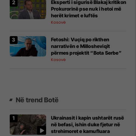
Eksperti i sigurisë Blakaj kritikon
Prokurorinë pse nuk i hetoi më
herët krimet e luftës
Kosovë
Fetoshi: Vuçiq po rikthen
narrativën e Millosheviqit
përmes projektit “Bota Serbe”
Kosovë
Në trend Botë
Ukrainasit i kapin ushtarët rusë
në befasi, ishin duke fjetur në
strehimoret e kamufluara