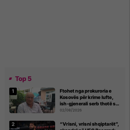
Top 5
Ftohet nga prokuroria e
Kosovës për krime lufte,
ish-gjenerali serb thotë se
dikush e tradhtoi në
02/08/2026
Beograd
“Vrisni, vrisni shqiptarët”,