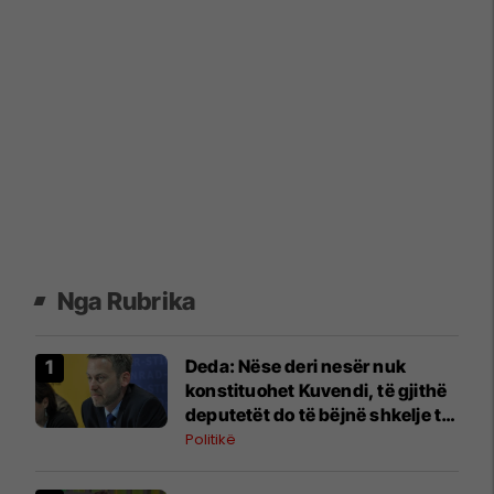
Nga Rubrika
Deda: Nëse deri nesër nuk
konstituohet Kuvendi, të gjithë
deputetët do të bëjnë shkelje të
rëndë kushtetuese
Politikë