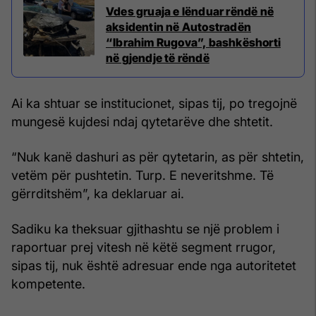
Vdes gruaja e lënduar rëndë në
aksidentin në Autostradën
“Ibrahim Rugova”, bashkëshorti
në gjendje të rëndë
Ai ka shtuar se institucionet, sipas tij, po tregojnë
mungesë kujdesi ndaj qytetarëve dhe shtetit.
“Nuk kanë dashuri as për qytetarin, as për shtetin,
vetëm për pushtetin. Turp. E neveritshme. Të
gërrditshëm”, ka deklaruar ai.
Sadiku ka theksuar gjithashtu se një problem i
raportuar prej vitesh në këtë segment rrugor,
sipas tij, nuk është adresuar ende nga autoritetet
kompetente.