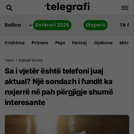
Ballina
Botërori 2026
Eksperti
Të fu
Prishtina
Prizreni
Peja
Ferizaj
Gjakova
Mitrov
Tech
>
Paisjet Smart
Sa i vjetër është telefoni juaj
aktual? Një sondazh i fundit ka
nxjerrë në pah përgjigje shumë
interesante