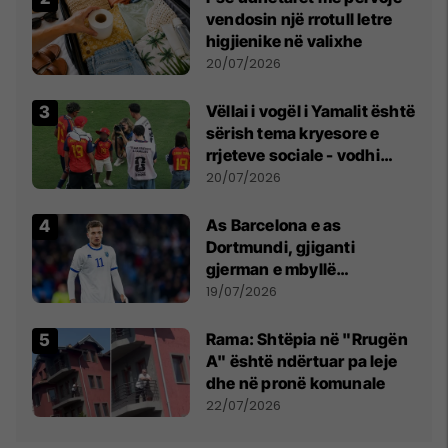
vendosin një rrotull letre
higjienike në valixhe
20/07/2026
Vëllai i vogël i Yamalit është
sërish tema kryesore e
rrjeteve sociale - vodhi
vëmendjen pas finales së
20/07/2026
Kupës së Botës
As Barcelona e as
Dortmundi, gjiganti
gjerman e mbyllë
marrëveshjen për Fisnik
19/07/2026
Asllanin
Rama: Shtëpia në "Rrugën
A" është ndërtuar pa leje
dhe në pronë komunale
22/07/2026