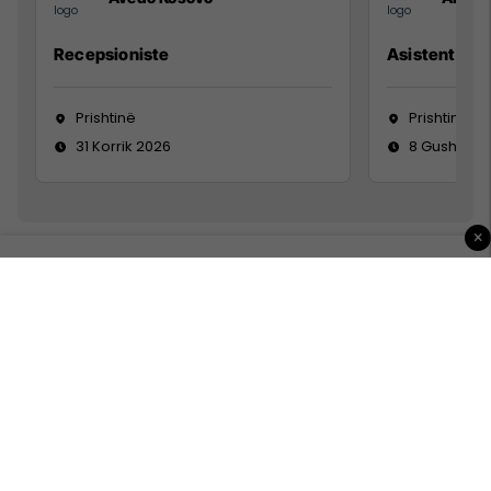
Recepsioniste
Asistente e S
Prishtinë
Prishtinë
31 Korrik 2026
8 Gusht 20
×