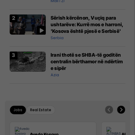
Mali i Zi
Sërish kërcënon, Vuçiq para
ushtarëve: Kurrë mos e harroni,
'Kosova është pjesë e Serbisë'
Serbia
Irani thotë se SHBA-të goditën
centralin bërthamor në ndërtim
e sipër
Azia
Jobs
Real Estate
Avedo Kosovo
ALTIN