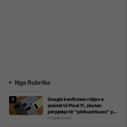
Nga Rubrika
Google konfirmon rritjen e
çmimit të Pixel 11, zbulon
përpjekje të “përkushtuara” për
ta bërë Android-in më efikas në
Paisjet Smart
RAM