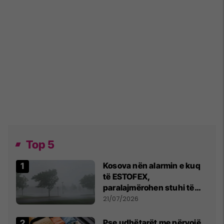
Top 5
Kosova nën alarmin e kuq
të ESTOFEX,
paralajmërohen stuhi të
fuqishme me breshër dhe
21/07/2026
erëra të forta
Pse udhëtarët me përvojë