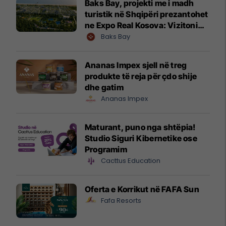
Baks Bay, projekti me i madh
turistik në Shqipëri prezantohet
ne Expo Real Kosova: Vizitoni
shtandin dhe zbuloni
Baks Bay
mundësitë e investimit
Ananas Impex sjell në treg
produkte të reja për çdo shije
dhe gatim
Ananas Impex
Maturant, puno nga shtëpia!
Studio Siguri Kibernetike ose
Programim
Cacttus Education
Oferta e Korrikut në FAFA Sun
Fafa Resorts