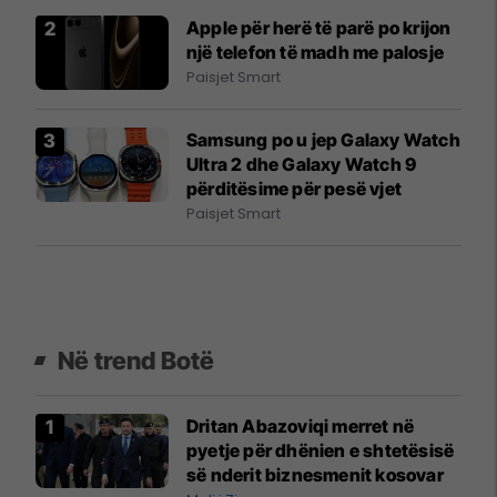
Apple për herë të parë po krijon
një telefon të madh me palosje
Paisjet Smart
Samsung po u jep Galaxy Watch
Ultra 2 dhe Galaxy Watch 9
përditësime për pesë vjet
Paisjet Smart
Në trend Botë
Dritan Abazoviqi merret në
pyetje për dhënien e shtetësisë
së nderit biznesmenit kosovar