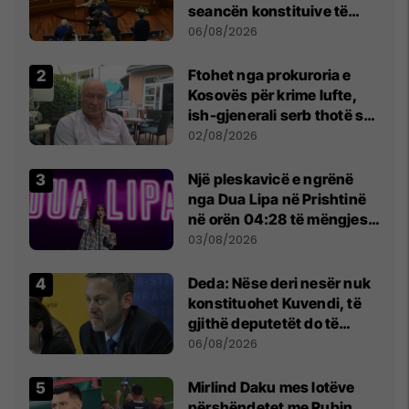
seancën konstituive të
Kuvendit
06/08/2026
Ftohet nga prokuroria e
Kosovës për krime lufte,
ish-gjenerali serb thotë se
dikush e tradhtoi në
02/08/2026
Beograd
Një pleskavicë e ngrënë
nga Dua Lipa në Prishtinë
në orën 04:28 të mëngjesit
- dhe bota digjitale serbe
03/08/2026
shpall gjendjen e luftës
Deda: Nëse deri nesër nuk
konstituohet Kuvendi, të
gjithë deputetët do të
bëjnë shkelje të rëndë
06/08/2026
kushtetuese
Mirlind Daku mes lotëve
përshëndetet me Rubin