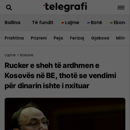
Ballina
Të fundit
Lajme
Botë
Ekono
Prishtina
Prizreni
Peja
Ferizaj
Gjakova
Mitrov
Lajme
>
Kosovë
​Rucker e sheh të ardhmen e
Kosovës në BE, thotë se vendimi
për dinarin ishte i nxituar