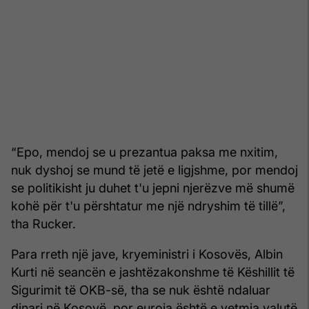
“Epo, mendoj se u prezantua paksa me nxitim,
nuk dyshoj se mund të jetë e ligjshme, por mendoj
se politikisht ju duhet t'u jepni njerëzve më shumë
kohë për t'u përshtatur me një ndryshim të tillë”,
tha Rucker.
Para rreth një jave, kryeministri i Kosovës, Albin
Kurti në seancën e jashtëzakonshme të Këshillit të
Sigurimit të OKB-së, tha se nuk është ndaluar
dinari në Kosovë, por euroja është e vetmja valutë