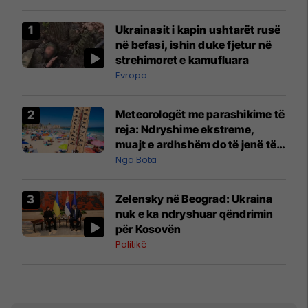
Ukrainasit i kapin ushtarët rusë
në befasi, ishin duke fjetur në
strehimoret e kamufluara
Evropa
Meteorologët me parashikime të
reja: Ndryshime ekstreme,
muajt e ardhshëm do të jenë të
pazakontë
Nga Bota
Zelensky në Beograd: Ukraina
nuk e ka ndryshuar qëndrimin
për Kosovën
Politikë