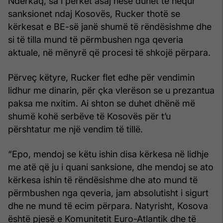
Ndërkaq, sa i përket asaj nëse duhet të hequr
sanksionet ndaj Kosovës, Rucker thotë se
kërkesat e BE-së janë shumë të rëndësishme dhe
si të tilla mund të përmbushen nga qeveria
aktuale, në mënyrë që procesi të shkojë përpara.
Përveç këtyre, Rucker flet edhe për vendimin
lidhur me dinarin, për çka vlerëson se u prezantua
paksa me nxitim. Ai shton se duhet dhënë më
shumë kohë serbëve të Kosovës për t’u
përshtatur me një vendim të tillë.
“Epo, mendoj se këtu ishin disa kërkesa në lidhje
me atë që ju i quani sanksione, dhe mendoj se ato
kërkesa ishin të rëndësishme dhe ato mund të
përmbushen nga qeveria, jam absolutisht i sigurt
dhe ne mund të ecim përpara. Natyrisht, Kosova
është pjesë e Komunitetit Euro-Atlantik dhe të