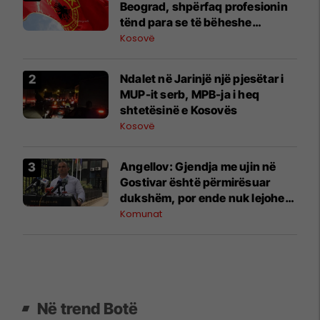
Beograd, shpërfaq profesionin
tënd para se të bëheshe
president”, OVL e UÇK-së i
Kosovë
reagon Zelenskyt
Ndalet në Jarinjë një pjesëtar i
MUP-it serb, MPB-ja i heq
shtetësinë e Kosovës
Kosovë
Angellov: Gjendja me ujin në
Gostivar është përmirësuar
dukshëm, por ende nuk lejohet
për pije
Komunat
Në trend Botë