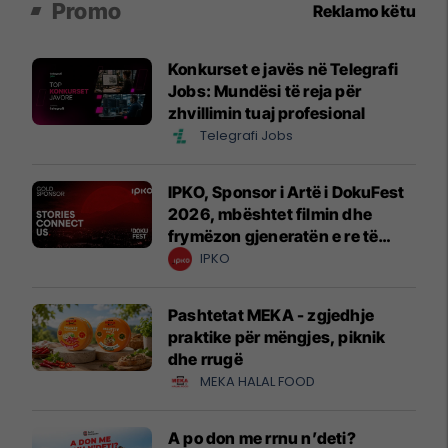
Promo
Reklamo këtu
Konkurset e javës në Telegrafi
Jobs: Mundësi të reja për
zhvillimin tuaj profesional
Telegrafi Jobs
IPKO, Sponsor i Artë i DokuFest
2026, mbështet filmin dhe
frymëzon gjeneratën e re të
krijuesve
IPKO
Pashtetat MEKA - zgjedhje
praktike për mëngjes, piknik
dhe rrugë
MEKA HALAL FOOD
A po don me rrnu n’deti?