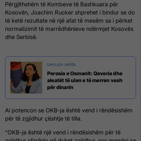
Përgjithshëm të Kombeve të Bashkuara për
Kosovën, Joachim Rucker shprehet i bindur se do
të ketë rezultate në një afat të mesëm sa i përket
normalizimit të marrëdhënieve ndërmjet Kosovës
dhe Serbisë.
Porosia e Osmanit: Qeveria dhe
aleatët të ulen e të merren vesh
për dinarin
Ai potencon se OKB-ja është vend i rëndësishëm
për të zgjidhur çështje të tilla.
“OKB-ja është një vend i rëndësishëm për të
zgjidhur çfarëdo që duhet zgjidhur, por mendoj se