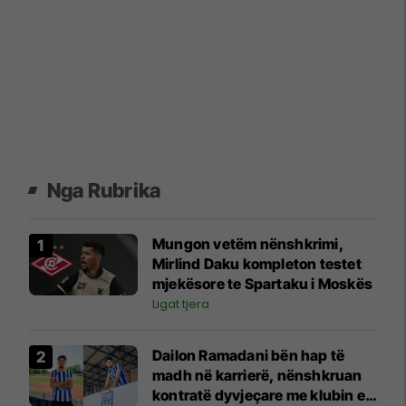
Nga Rubrika
Mungon vetëm nënshkrimi,
Mirlind Daku kompleton testet
mjekësore te Spartaku i Moskës
Ligat tjera
Dailon Ramadani bën hap të
madh në karrierë, nënshkruan
kontratë dyvjeçare me klubin e