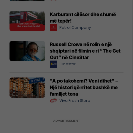
Karburant cilësor dhe shumë
më tepër!
Petrol Company
Russell Crowe në rolin e një
shqiptari në filmin e ri “The Get
Out” në CineStar
Cinestar
"A po takohemi? Veni dihet" –
Një histori që rritet bashkë me
familjet tona
Viva Fresh Store