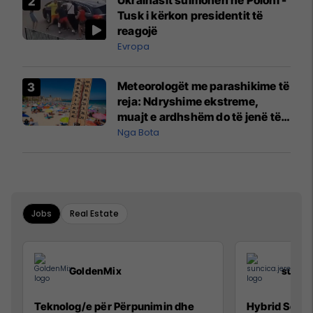
Ukrainasit sulmohen në Poloni -
Tusk i kërkon presidentit të
reagojë
Evropa
Meteorologët me parashikime të
reja: Ndryshime ekstreme,
muajt e ardhshëm do të jenë të
pazakontë
Nga Bota
Jobs
Real Estate
GoldenMix
sunci
Teknolog/e për Përpunimin dhe
Hybrid Senio