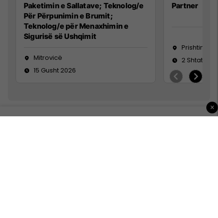
Paketimin e Sallatave; Teknolog/e
Partner
Për Përpunimin e Brumit;
Teknolog/e për Menaxhimin e
Sigurisë së Ushqimit
Prishtinë
Mitrovicë
2 Shtator 2
15 Gusht 2026
×