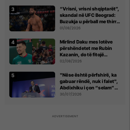
“Vrisni, vrisni shqiptarët”,
skandal në UFC Beograd:
Buzukja u përball me thirrje
anti-shqiptare nga
01/08/2026
tribunat
Mirlind Daku mes lotëve
përshëndetet me Rubin
Kazanin, do të fitojë
miliona te Spartak Moska
02/08/2026
"Nëse është përfshirë, ka
gabuar rëndë, nuk i falet",
Abdixhiku i çon “selam”
Përparim Ramës
30/07/2026