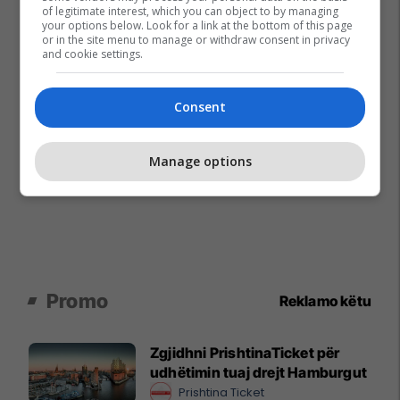
of legitimate interest, which you can object to by managing
your options below. Look for a link at the bottom of this page
or in the site menu to manage or withdraw consent in privacy
and cookie settings.
Consent
Manage options
Promo
Reklamo këtu
Zgjidhni PrishtinaTicket për
udhëtimin tuaj drejt Hamburgut
Prishtina Ticket