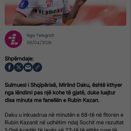
Nga
Telegrafi
06/04/2026
Sulmuesi i Shqipërisë, Mirlind Daku, është kthyer
nga lëndimi pas një kohe të gjatë, duke luajtur
disa minuta me fanellën e Rubin Kazan.
Daku u inkuadrua në minutën e 68-të në fitoren e
Rubin Kazanit në udhëtim ndaj Sochit me rezultat
1-0në kuadër të javës së 23-të të elitës ruse të