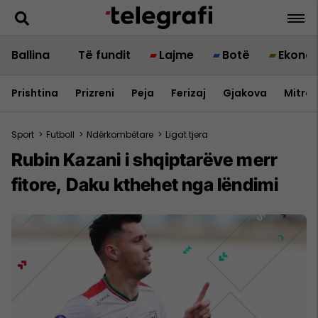
Ballina
Të fundit
Lajme
Botë
Ekono
Prishtina
Prizreni
Peja
Ferizaj
Gjakova
Mitrov
Sport
>
Futboll
>
Ndërkombëtare
>
Ligat tjera
Rubin Kazani i shqiptarëve merr
fitore, Daku kthehet nga lëndimi