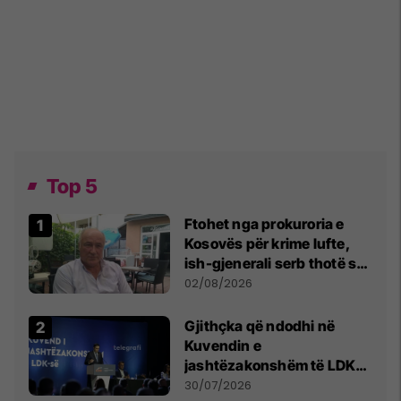
Top 5
Ftohet nga prokuroria e
Kosovës për krime lufte,
ish-gjenerali serb thotë se
dikush e tradhtoi në
02/08/2026
Beograd
Gjithçka që ndodhi në
Kuvendin e
jashtëzakonshëm të LDK-
së
30/07/2026