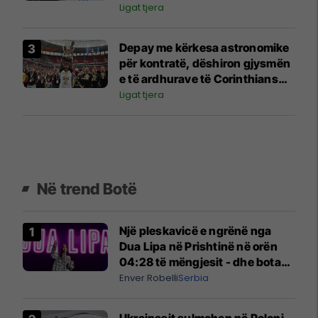
njohur kroat
Ligat tjera
Depay me kërkesa astronomike
për kontratë, dëshiron gjysmën
e të ardhurave të Corinthians
dhe stadiumin për dy ditë
Ligat tjera
Në trend Botë
Një pleskavicë e ngrënë nga
Dua Lipa në Prishtinë në orën
04:28 të mëngjesit - dhe bota
digjitale serbe shpall gjendjen e
Enver Robelli
Serbia
luftës