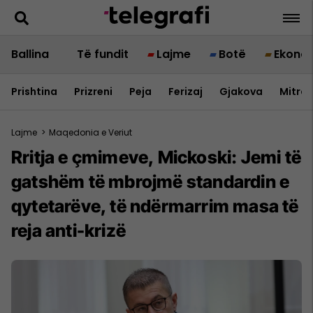
Ballina
Të fundit
Lajme
Botë
Ekono
Prishtina
Prizreni
Peja
Ferizaj
Gjakova
Mitrov
Lajme
>
Maqedonia e Veriut
Rritja e çmimeve, Mickoski: Jemi të
gatshëm të mbrojmë standardin e
qytetarëve, të ndërmarrim masa të
reja anti-krizë