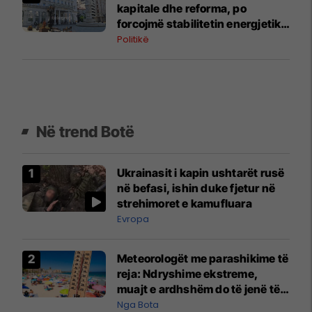
kapitale dhe reforma, po
forcojmë stabilitetin energjetik
të Maqedonisë
Politikë
Në trend Botë
Ukrainasit i kapin ushtarët rusë
në befasi, ishin duke fjetur në
strehimoret e kamufluara
Evropa
Meteorologët me parashikime të
reja: Ndryshime ekstreme,
muajt e ardhshëm do të jenë të
pazakontë
Nga Bota