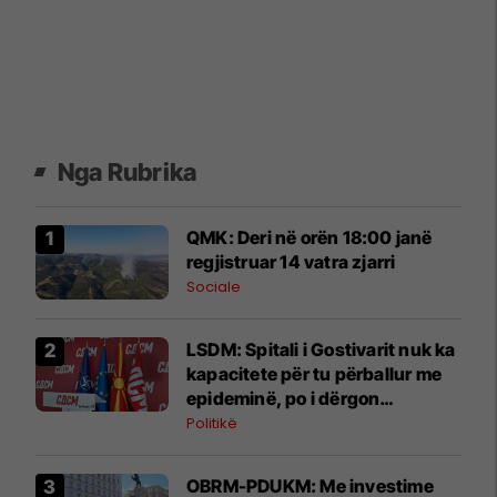
Nga Rubrika
QMK: Deri në orën 18:00 janë
regjistruar 14 vatra zjarri
Sociale
LSDM: Spitali i Gostivarit nuk ka
kapacitete për tu përballur me
epideminë, po i dërgon
pacientët në Tetovë
Politikë
OBRM-PDUKM: Me investime