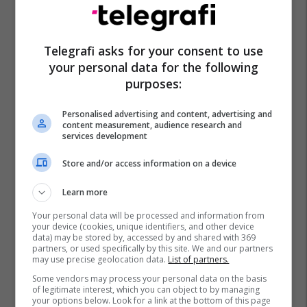
Qeveria E Maqedonisë Së Veriut
Hristijan Mickoski
Telegrafi asks for your consent to use
your personal data for the following
purposes:
Personalised advertising and content, advertising and
content measurement, audience research and
services development
Store and/or access information on a device
Learn more
Your personal data will be processed and information from
your device (cookies, unique identifiers, and other device
data) may be stored by, accessed by and shared with 369
partners, or used specifically by this site. We and our partners
may use precise geolocation data.
List of partners.
Some vendors may process your personal data on the basis
of legitimate interest, which you can object to by managing
your options below. Look for a link at the bottom of this page