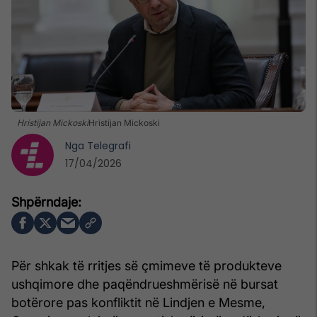
Hristijan Mickoski
Hristijan Mickoski
Nga
Telegrafi
17/04/2026
Për shkak të rritjes së çmimeve të produkteve
ushqimore dhe paqëndrueshmërisë në bursat
botërore pas konfliktit në Lindjen e Mesme,