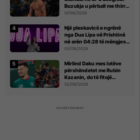
Buzukja u përball me thirrje
anti-shqiptare nga
01/08/2026
tribunat
Një pleskavicë e ngrënë
nga Dua Lipa në Prishtinë
në orën 04:28 të mëngjesit
- dhe bota digjitale serbe
03/08/2026
shpall gjendjen e luftës
Mirlind Daku mes lotëve
përshëndetet me Rubin
Kazanin, do të fitojë
miliona te Spartak Moska
02/08/2026