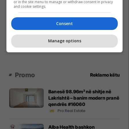
or in the site menu to manage or withdraw consent in privacy
and cookie settings.
Consent
Manage options
Promo
Reklamo këtu
Banesë 98.96m² në shitje në
Lakrishtë – banim modern pranë
qendrës #16060
Pro Real Estate
Alba Health bashkon