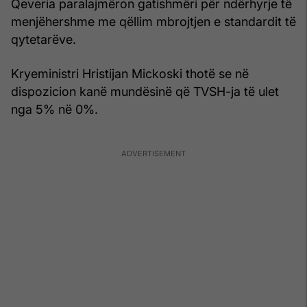
Qeveria paralajmëron gatishmëri për ndërhyrje të
menjëhershme me qëllim mbrojtjen e standardit të
qytetarëve.
Kryeministri Hristijan Mickoski thotë se në
dispozicion kanë mundësinë që TVSH-ja të ulet
nga 5% në 0%.