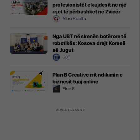
profesionistët e kujdesit në një
rrjet të përbashkët në Zvicër
Alba Health
Nga UBT në skenën botërore të
robotikës: Kosova drejt Koresë
së Jugut
UBT
Plan B Creative rrit ndikimin e
biznesit tuaj online
Plan B