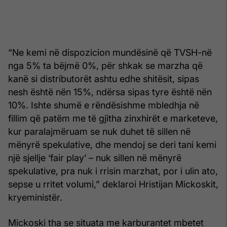
“Ne kemi në dispozicion mundësinë që TVSH-në
nga 5% ta bëjmë 0%, për shkak se marzha që
kanë si distributorët ashtu edhe shitësit, sipas
nesh është nën 15%, ndërsa sipas tyre është nën
10%. Ishte shumë e rëndësishme mbledhja në
fillim që patëm me të gjitha zinxhirët e marketeve,
kur paralajmëruam se nuk duhet të sillen në
mënyrë spekulative, dhe mendoj se deri tani kemi
një sjellje ‘fair play’ – nuk sillen në mënyrë
spekulative, pra nuk i rrisin marzhat, por i ulin ato,
sepse u rritet volumi,” deklaroi Hristijan Mickoskit,
kryeministër.
Mickoski tha se situata me karburantet mbetet