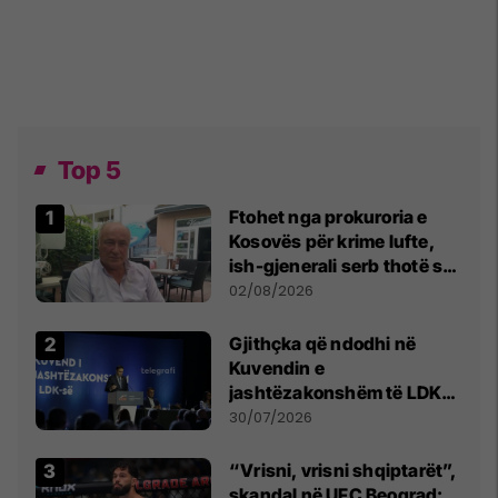
Top 5
Ftohet nga prokuroria e
Kosovës për krime lufte,
ish-gjenerali serb thotë se
dikush e tradhtoi në
02/08/2026
Beograd
Gjithçka që ndodhi në
Kuvendin e
jashtëzakonshëm të LDK-
së
30/07/2026
“Vrisni, vrisni shqiptarët”,
skandal në UFC Beograd: