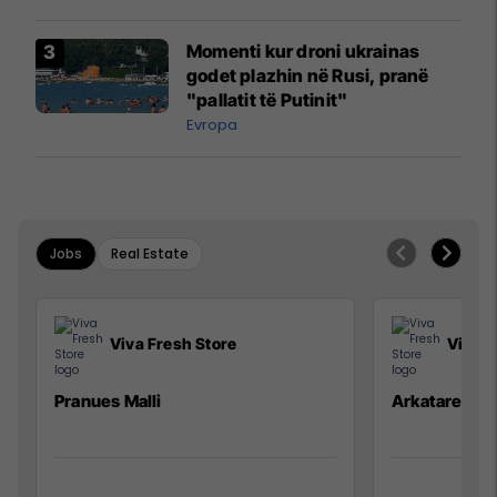
Momenti kur droni ukrainas
godet plazhin në Rusi, pranë
"pallatit të Putinit"
Evropa
Jobs
Real Estate
Viva Fresh Store
Viva F
Pranues Malli
Arkatare