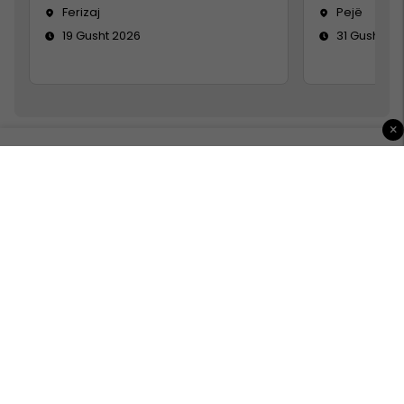
Ferizaj
Pejë
19 Gusht 2026
31 Gusht 20
×