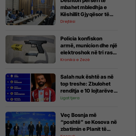
​Dështon përsëri të
mbahet mbledhja e
Këshillit Gjyqësor të
Kosovës
Drejtësi
Policia konfiskon
armë, municion dhe një
elektroshok në tri raste
të ndara në Podujevë,
Kronika e Zezë
Fushë Kosovë dhe
Prishtinë
Salah nuk është as në
top treshe: Zbulohet
renditja e 10 lojtarëve
më të paguar në Turqi
Ligat tjera
​Veç Bosnja më
“poshtë” se Kosova në
zbatimin e Planit të