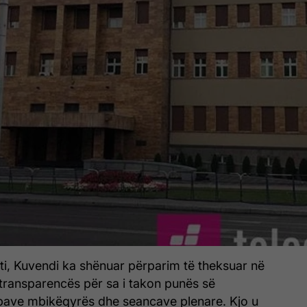
ti, Kuvendi ka shënuar përparim të theksuar në
të transparencës për sa i takon punës së
pave mbikëqyrës dhe seancave plenare. Kjo u