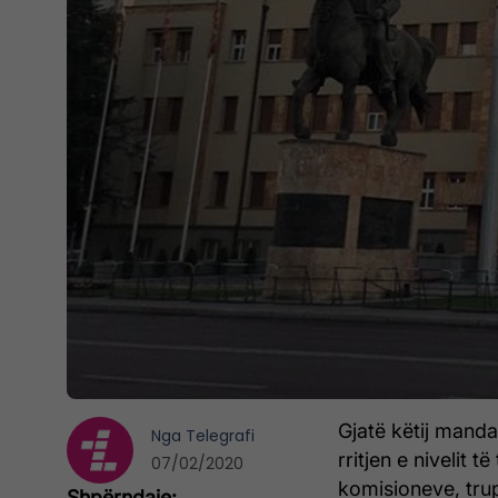
Gjatë këtij manda
Nga
Telegrafi
rritjen e nivelit 
07/02/2020
komisioneve, tru