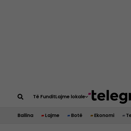
Të Fundit
Lajme lokale
Ballina
Lajme
Botë
Ekonomi
T