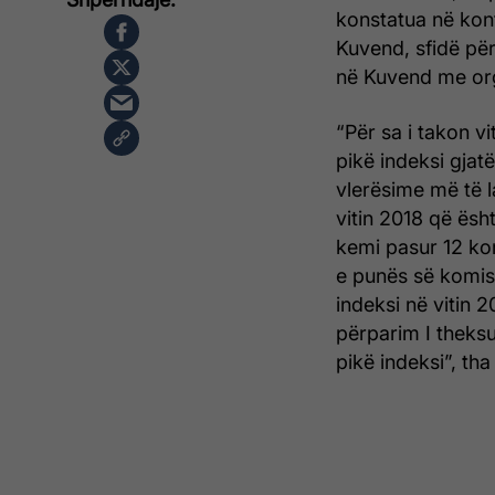
konstatua në kon
Kuvend, sfidë pë
në Kuvend me org
“Për sa i takon v
pikë indeksi gjat
vlerësime më të l
vitin 2018 që ës
kemi pasur 12 kom
e punës së komis
indeksi në vitin 
përparim I theksu
pikë indeksi”, t