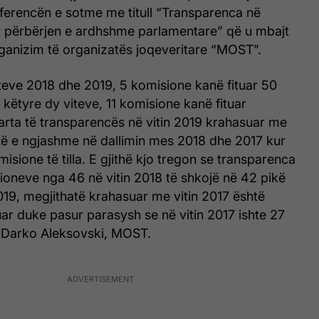
ferencën e sotme me titull “Transparenca në
r përbërjen e ardhshme parlamentare” që u mbajt
anizim të organizatës joqeveritare “MOST”.
iteve 2018 dhe 2019, 5 komisione kanë fituar 50
ë këtyre dy viteve, 11 komisione kanë fituar
arta të transparencës në vitin 2019 krahasuar me
htë e ngjashme në dallimin mes 2018 dhe 2017 kur
isione të tilla. E gjithë kjo tregon se transparenca
ioneve nga 46 në vitin 2018 të shkojë në 42 pikë
2019, megjithatë krahasuar me vitin 2017 është
ar duke pasur parasysh se në vitin 2017 ishte 27
ha Darko Aleksovski, MOST.