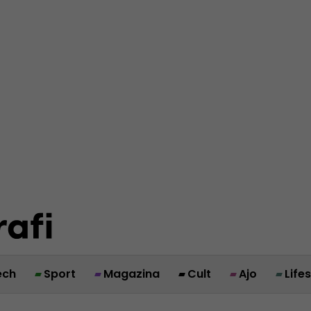
ech
Sport
Magazina
Cult
Ajo
Life