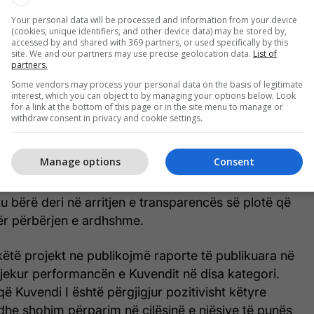
si kryetar dhe Kuvendi si institucion gjithmonë do
Your personal data will be processed and information from your device
për çfarë do nisme apo propozimi I cili do të jetë në
(cookies, unique identifiers, and other device data) may be stored by,
imit të demokracisë parlamentare. Sot mundem me
accessed by and shared with 369 partners, or used specifically by this
site. We and our partners may use precise geolocation data.
List of
konfirmoj se në tre vitet e gjysmë e përmbushën
partners.
më në fushën e Kuvendit të pavarur, transparent, të
Some vendors may process your personal data on the basis of legitimate
hëm. Diskursi në fillim të mandatit dhe tani dallojnë
interest, which you can object to by managing your options below. Look
for a link at the bottom of this page or in the site menu to manage or
alitative edhe në atë kuantitative”, Talat Xhaferi,
withdraw consent in privacy and cookie settings.
.
Manage options
Consent
ij projekti ka qenë Ambasada e Britanisë së Madhe
 zëvendës ambasadori britanez porositi se ka edhe
 bërë deri në arritjen e transparencës së plotë që
për përbërjen e ardhshme.
ëtë projekt ne publikojmë raporte të publikuara në
djekur performancën e Kuvendit në disa kategori.
që Kuvendi I është përgjigjur pozitivisht këtyre
e shohim përparim në cilësinë e njësive të punës