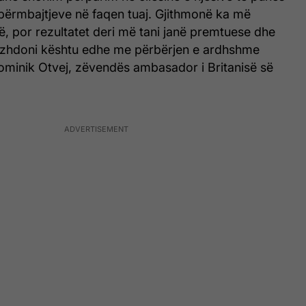
 përmbajtjeve në faqen tuaj. Gjithmonë ka më
, por rezultatet deri më tani janë premtuese dhe
azhdoni kështu edhe me përbërjen e ardhshme
ominik Otvej, zëvendës ambasador i Britanisë së