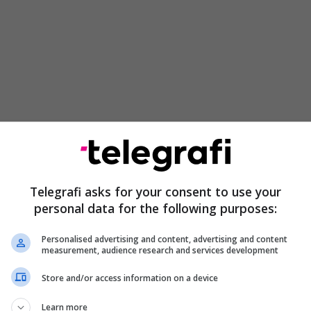
it, Talat Xhaferi tha se transparenca në punën e
Telegrafi asks for your consent to use your
personal data for the following purposes:
ë lartë ligjvënës në vend ka qenë zotim i tij personal
 që nga marrja e mandatit, ndërsa u shpreh I
Personalised advertising and content, advertising and content
 diskursi që përdorin kohëve të fundit deputetët e
measurement, audience research and services development
 për dallim nga ai që kanë përdorur në fillim të këtij
Store and/or access information on a device
Learn more