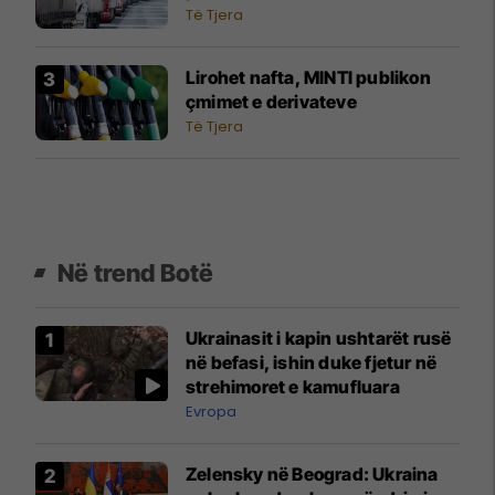
Të Tjera
Lirohet nafta, MINTI publikon
çmimet e derivateve
Të Tjera
Në trend Botë
Ukrainasit i kapin ushtarët rusë
në befasi, ishin duke fjetur në
strehimoret e kamufluara
Evropa
Zelensky në Beograd: Ukraina