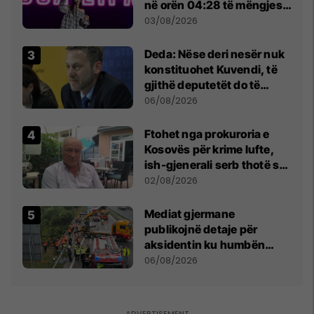
në orën 04:28 të mëngjesit
- dhe bota digjitale serbe
03/08/2026
shpall gjendjen e luftës
Deda: Nëse deri nesër nuk
konstituohet Kuvendi, të
gjithë deputetët do të
bëjnë shkelje të rëndë
06/08/2026
kushtetuese
Ftohet nga prokuroria e
Kosovës për krime lufte,
ish-gjenerali serb thotë se
dikush e tradhtoi në
02/08/2026
Beograd
Mediat gjermane
publikojnë detaje për
aksidentin ku humbën
jetën tre mërgimtarë nga
06/08/2026
Komogllava e Ferizajt