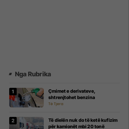
Nga Rubrika
Çmimet e derivateve,
shtrenjtohet benzina
Të Tjera
Të dielën nuk do të ketë kufizim
për kamionët mbi 20 tonë