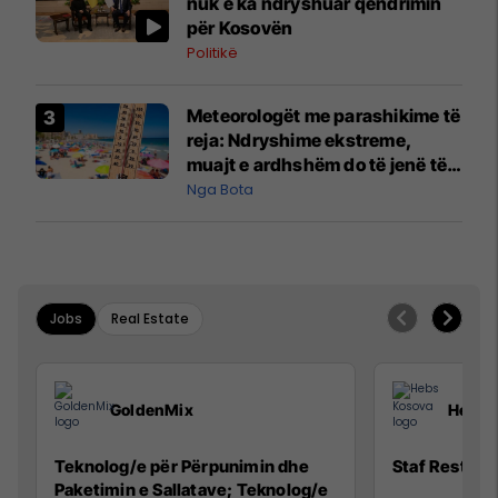
nuk e ka ndryshuar qëndrimin
për Kosovën
Politikë
Meteorologët me parashikime të
reja: Ndryshime ekstreme,
muajt e ardhshëm do të jenë të
pazakontë
Nga Bota
Jobs
Real Estate
GoldenMix
Hebs 
Teknolog/e për Përpunimin dhe
Staf Restora
Paketimin e Sallatave; Teknolog/e