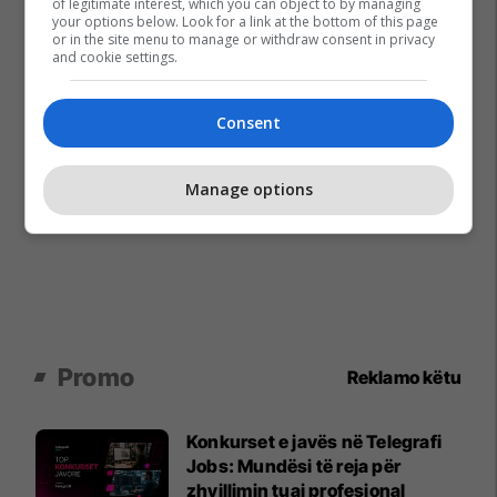
of legitimate interest, which you can object to by managing
your options below. Look for a link at the bottom of this page
or in the site menu to manage or withdraw consent in privacy
and cookie settings.
Consent
Manage options
Promo
Reklamo këtu
Konkurset e javës në Telegrafi
Jobs: Mundësi të reja për
zhvillimin tuaj profesional