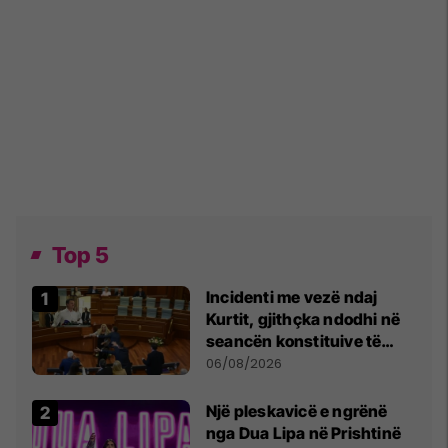
Top 5
Incidenti me vezë ndaj
Kurtit, gjithçka ndodhi në
seancën konstituive të
Kuvendit
06/08/2026
Një pleskavicë e ngrënë
nga Dua Lipa në Prishtinë