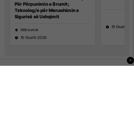
Për Përpunimin e Brumit;
Teknolog/e për Menaxhimin e
Sigurisë së Ushqimit
15 Gusht 20
Mitrovicë
15 Gusht 2026
×