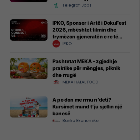
Telegrafi Jobs
IPKO, Sponsor i Artë i DokuFest
2026, mbështet filmin dhe
frymëzon gjeneratën e re të
krijuesve
IPKO
Pashtetat MEKA - zgjedhje
praktike për mëngjes, piknik
dhe rrugë
MEKA HALAL FOOD
A po don me rrnu n’deti?
Kursimet mund t’ju sjellin një
banesë
Banka Ekonomike