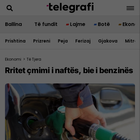
Ballina
Të fundit
Lajme
Botë
Ekono
Prishtina
Prizreni
Peja
Ferizaj
Gjakova
Mitrov
Ekonomi
>
Të Tjera
Rritet çmimi i naftës, bie i benzinës