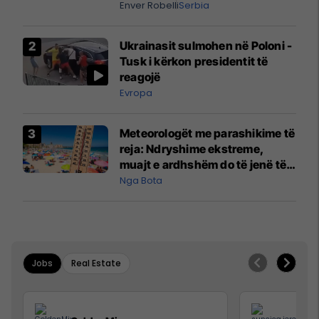
digjitale serbe shpall gjendjen e
Enver Robelli
Serbia
luftës
Ukrainasit sulmohen në Poloni -
Tusk i kërkon presidentit të
reagojë
Evropa
Meteorologët me parashikime të
reja: Ndryshime ekstreme,
muajt e ardhshëm do të jenë të
pazakontë
Nga Bota
Jobs
Real Estate