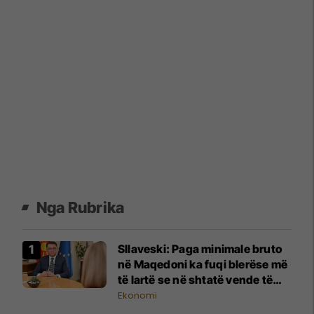
Nga Rubrika
Sllaveski: Paga minimale bruto
në Maqedoni ka fuqi blerëse më
të lartë se në shtatë vende të
BE-së
Ekonomi