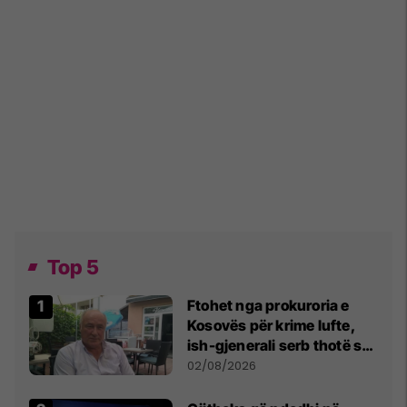
Top 5
Ftohet nga prokuroria e
Kosovës për krime lufte,
ish-gjenerali serb thotë se
dikush e tradhtoi në
02/08/2026
Beograd