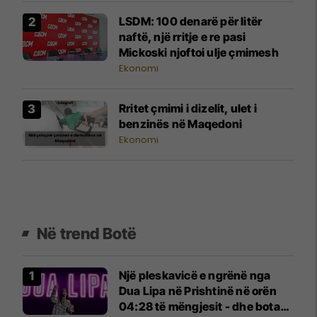
LSDM: 100 denarë për litër
naftë, një rritje e re pasi
Mickoski njoftoi ulje çmimesh
Ekonomi
Rritet çmimi i dizelit, ulet i
benzinës në Maqedoni
Ekonomi
Në trend Botë
Një pleskavicë e ngrënë nga
Dua Lipa në Prishtinë në orën
04:28 të mëngjesit - dhe bota