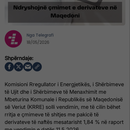
Nga
Telegrafi
18/05/2026
Komisioni Rregullator i Energjetikës, i Shërbimeve
të Ujit dhe i Shërbimeve të Menaxhimit me
Mbeturina Komunale i Republikës së Maqedonisë
së Veriut (KRRE) solli vendimin, me të cilin bëhet
rritja e çmimeve të shitjes me pakicë të
derivateve të naftës mesatarisht 1,84 % në raport
me vendimin e datës 11.5.2026.