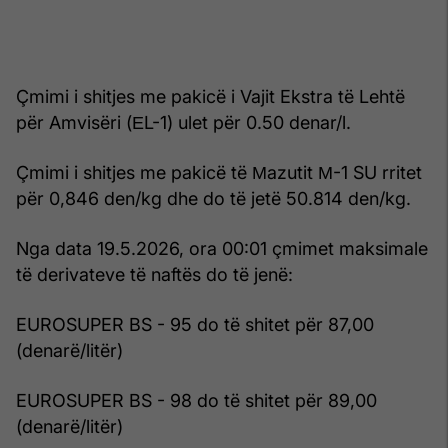
Çmimi i shitjes me pakicë i Vajit Ekstra të Lehtë
për Amvisëri (ЕL-1) ulet për 0.50 denar/l.
Çmimi i shitjes me pakicë të Мazutit М-1 SU rritet
për 0,846 den/kg dhe do të jetë 50.814 den/kg.
Nga data 19.5.2026, ora 00:01 çmimet maksimale
të derivateve të naftës do të jenë:
EUROSUPER BS - 95 do të shitet për 87,00
(denarë/litër)
EUROSUPER BS - 98 do të shitet për 89,00
(denarë/litër)