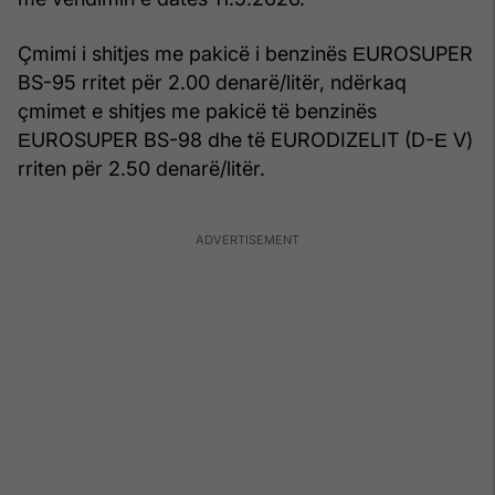
Çmimi i shitjes me pakicë i benzinës ЕUROSUPER
BS-95 rritet për 2.00 denarë/litër, ndërkaq
çmimet e shitjes me pakicë të benzinës
ЕUROSUPER BS-98 dhe të EURODIZELIT (D-Е V)
rriten për 2.50 denarë/litër.