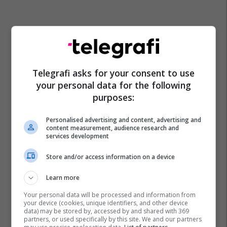
Telegrafi asks for your consent to use
your personal data for the following
Derivatet E Naftës Në Maqedoni
Krre Maqedoni
purposes:
Personalised advertising and content, advertising and
content measurement, audience research and
services development
Store and/or access information on a device
Learn more
Your personal data will be processed and information from
your device (cookies, unique identifiers, and other device
data) may be stored by, accessed by and shared with 369
partners, or used specifically by this site. We and our partners