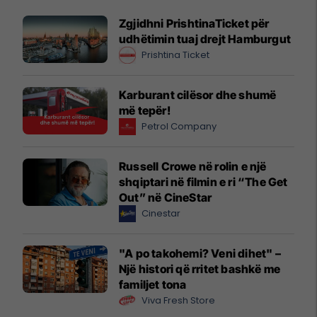
Zgjidhni PrishtinaTicket për
udhëtimin tuaj drejt Hamburgut
Prishtina Ticket
Karburant cilësor dhe shumë
më tepër!
Petrol Company
Russell Crowe në rolin e një
shqiptari në filmin e ri “The Get
Out” në CineStar
Cinestar
"A po takohemi? Veni dihet" –
Një histori që rritet bashkë me
familjet tona
Viva Fresh Store