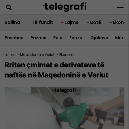
Ballina
Të fundit
Lajme
Botë
Ekono
Prishtina
Prizreni
Peja
Ferizaj
Gjakova
Mitrov
Lajme
>
Maqedonia e Veriut
>
Ekonomi
Rriten çmimet e derivateve të
naftës në Maqedoninë e Veriut