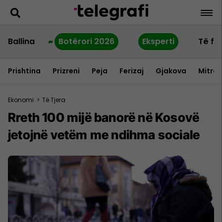
Ballina
Botërori 2026
Eksperti
Të fu
Prishtina
Prizreni
Peja
Ferizaj
Gjakova
Mitrov
Ekonomi
>
Të Tjera
Rreth 100 mijë banorë në Kosovë
jetojnë vetëm me ndihma sociale