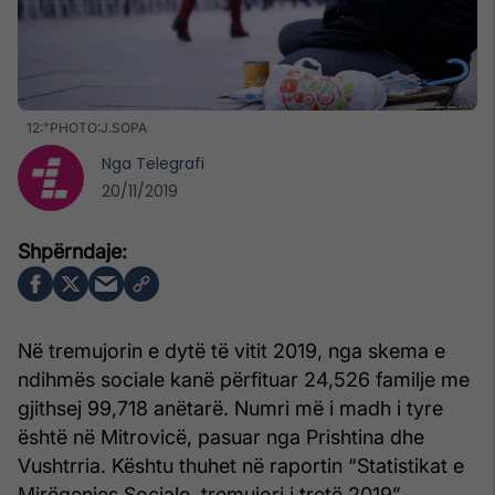
12:"PHOTO:J.SOPA
Nga
Telegrafi
20/11/2019
Në tremujorin e dytë të vitit 2019, nga skema e
ndihmës sociale kanë përfituar 24,526 familje me
gjithsej 99,718 anëtarë. Numri më i madh i tyre
është në Mitrovicë, pasuar nga Prishtina dhe
Vushtrria. Kështu thuhet në raportin “Statistikat e
Mirëqenies Sociale, tremujori i tretë 2019”