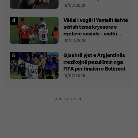
18/07/2026
Vëllai i vogël i Yamalit është
sërish tema kryesore e
rrjeteve sociale - vodhi
vëmendjen pas finales së
20/07/2026
Kupës së Botës
Gjashtë yjet e Argjentinës
rrezikojnë pezullimin nga
FIFA për finalen e Botërorit
16/07/2026