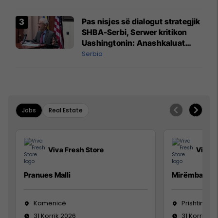
Pas nisjes së dialogut strategjik
SHBA-Serbi, Serwer kritikon
Uashingtonin: Anashkaluat
Banjskën, sulmin ndaj KFOR-it
Serbia
dhe rrëmbimin e Policëve të
Kosovës
Jobs
Real Estate
Viva Fresh Store
Viva F
Pranues Malli
Mirëmbajtës
Kamenicë
Prishtinë
31 Korrik 2026
31 Korrik 20