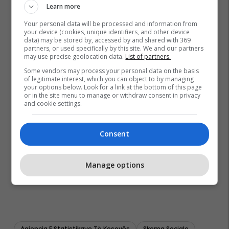
Learn more
Your personal data will be processed and information from
your device (cookies, unique identifiers, and other device
data) may be stored by, accessed by and shared with 369
partners, or used specifically by this site. We and our partners
may use precise geolocation data.
List of partners.
Some vendors may process your personal data on the basis
of legitimate interest, which you can object to by managing
your options below. Look for a link at the bottom of this page
or in the site menu to manage or withdraw consent in privacy
and cookie settings.
Consent
Manage options
Agjencia E Statistikave Të Kosovës
Skema Sociale