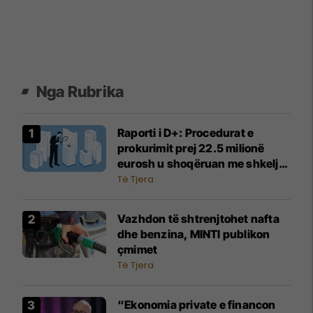
Nga Rubrika
Raporti i D+: Procedurat e
prokurimit prej 22.5 milionë
eurosh u shoqëruan me shkelje
dhe zvarritje
Të Tjera
Vazhdon të shtrenjtohet nafta
dhe benzina, MINTI publikon
çmimet
Të Tjera
“Ekonomia private e financon