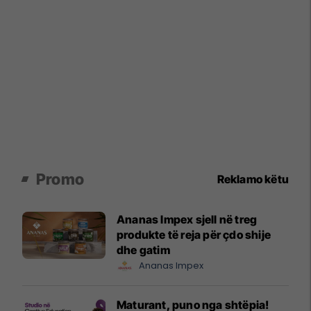
Promo
Reklamo këtu
Ananas Impex sjell në treg
produkte të reja për çdo shije
dhe gatim
Ananas Impex
Maturant, puno nga shtëpia!