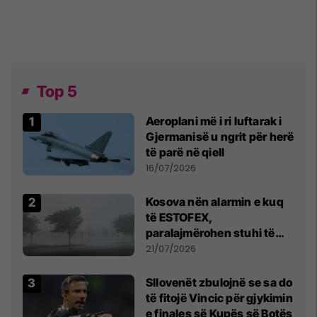
Top 5
Aeroplani më i ri luftarak i
Gjermanisë u ngrit për herë
të parë në qiell
16/07/2026
Kosova nën alarmin e kuq
të ESTOFEX,
paralajmërohen stuhi të
fuqishme me breshër dhe
21/07/2026
erëra të forta
Sllovenët zbulojnë se sa do
të fitojë Vincic për gjykimin
e finales së Kupës së Botës