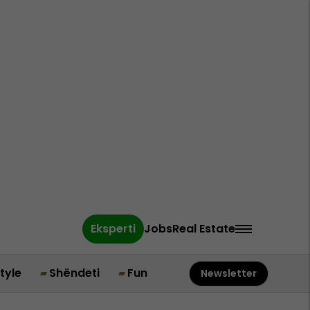
Eksperti
Jobs
Real Estate
style
Shëndeti
Fun
Newsletter