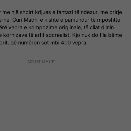
dur me një shpirt krijues e fantazi të ndezur, me prirje
erne, Guri Madhi e kishte e pamundur të mposhtte
ërë vepra e kompozime origjinale, të cilat dilnin
 kornizave të artit socrealist. Kjo nuk do t’ia bënte
ktorit, që numëron sot mbi 400 vepra.