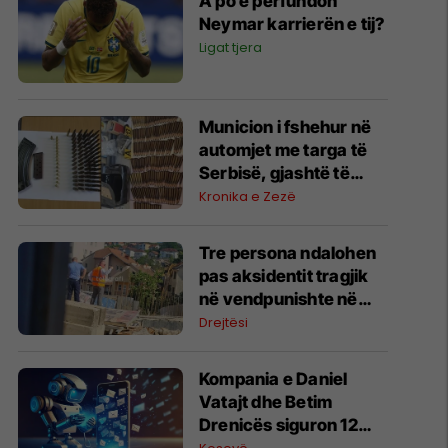
A po e përfundon
Neymar karrierën e tij?
Ligat tjera
Municion i fshehur në
automjet me targa të
Serbisë, gjashtë të
arrestuar në Prishtinë
Kronika e Zezë
Tre persona ndalohen
pas aksidentit tragjik
në vendpunishte në
Prishtinë, Prokuroria
Drejtësi
nis hetimet
Kompania e Daniel
Vatajt dhe Betim
Drenicës siguron 12
milionë dollarë për