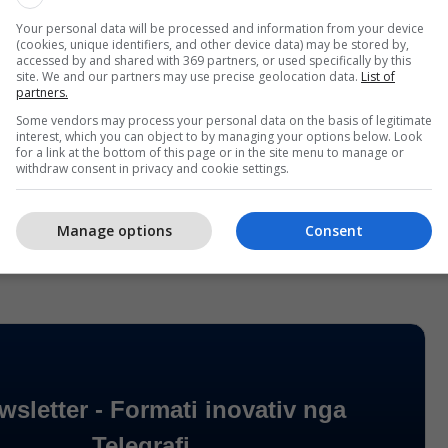
Your personal data will be processed and information from your device
(cookies, unique identifiers, and other device data) may be stored by,
accessed by and shared with 369 partners, or used specifically by this
site. We and our partners may use precise geolocation data.
List of
partners.
Some vendors may process your personal data on the basis of legitimate
interest, which you can object to by managing your options below. Look
for a link at the bottom of this page or in the site menu to manage or
withdraw consent in privacy and cookie settings.
Manage options
Consent