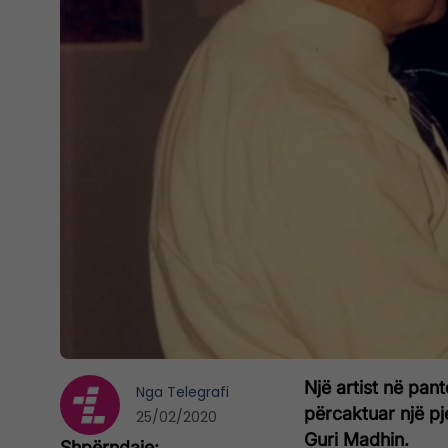
Një artist në pan
Nga
Telegrafi
përcaktuar një pj
25/02/2020
Guri Madhin.