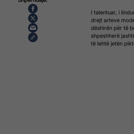
I talentuar, i lin
drejt arteve mod
dëshirën për të b
shpeshherë jashtë
të lehtë jetën pi