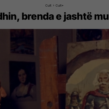
Cult
>
Cult+
hin, brenda e jashtë mur