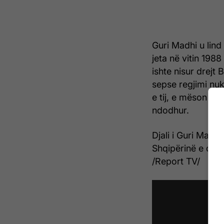
Guri Madhi u lind
jeta në vitin 198
ishte nisur drejt 
sepse regjimi nuk
e tij, e mëson nd
ndodhur.
Djali i Guri Madhi
Shqipërinë e dikta
/Report TV/