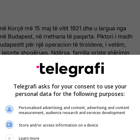
 në Korçë më 15 maj të vitit 1921 dhe u largua nga
8 në Budapest, në rrethana të paqarta. Piktori i madh
Budapestit për një operacion të tiroideve, i vetëm,
 lejonte shoqërues. Ndërsa, familja priste shërimin
arjen tragjike nga jeta shumë më vonë se të kishte
t, Pandi Madhi, rrëfen jetën e artistit të madh në
Telegrafi asks for your consent to use your
turës, brenda e jashtë mureve të studios së tij....
personal data for the following purposes:
Personalised advertising and content, advertising and content
measurement, audience research and services development
Store and/or access information on a device
Learn more