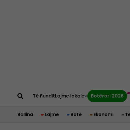
Të Fundit
Lajme lokale
Botërori 2026
Ballina
Lajme
Botë
Ekonomi
T