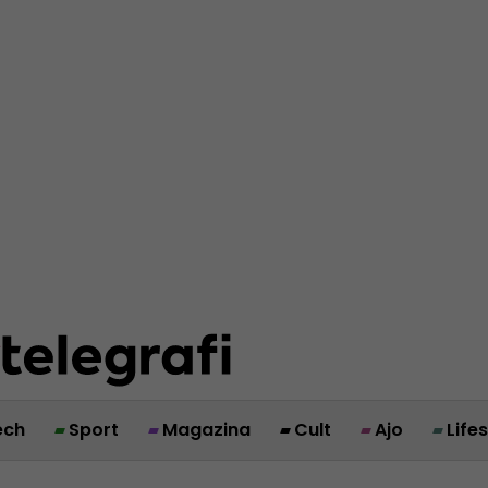
ech
Sport
Magazina
Cult
Ajo
Life