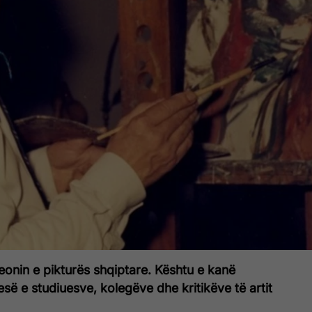
teonin e pikturës shqiptare. Kështu e kanë
esë e studiuesve, kolegëve dhe kritikëve të artit