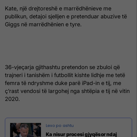
Kate, një drejtoreshë e marrëdhënieve me
publikun, detajoi sjelljen e pretenduar abuzive të
Giggs në marrëdhënien e tyre.
36-vjeçarja gjithashtu pretendon se zbuloi që
trajneri i tanishëm i futbollit kishte lidhje me tetë
femra të ndryshme duke parë iPad-in e tij, me
ç’rast vendosi të largohej nga shtëpia e tij në vitin
2020.
Ka nisur procesi gjyqësor ndaj