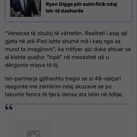
Ryan Giggs për sulm fizik ndaj
ish-të dashurës
“Vendosa të zbuloj të vërtetën. Realiteti i asaj që
gjeta në atë iPad ishte shumë më i keq nga sa
mund ta imagjinoni”, ka rrëfyer ajo duke shtuar se
ai kishte quajtur “lopë” në mesazhet që u
dërgonte miqve të tij.
Ish-partnerja gjithashtu tregoi se si 48-vjeçari
reagonte me zemërim ndaj akuzave se po
takonte femra të tjera derisa ata ishin në lidhje.