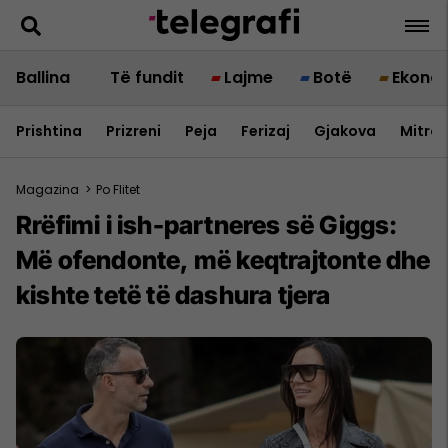
Ballina
Të fundit
Lajme
Botë
Ekono
Prishtina
Prizreni
Peja
Ferizaj
Gjakova
Mitrov
Magazina
>
Po Flitet
Rrëfimi i ish-partneres së Giggs:
Më ofendonte, më keqtrajtonte dhe
kishte tetë të dashura tjera