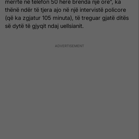
merrte në telefon 50 herë brenda një ore”, ka
thënë ndër të tjera ajo në një intervistë policore
(që ka zgjatur 105 minuta), të treguar gjatë ditës
së dytë të gjyqit ndaj uellsianit.