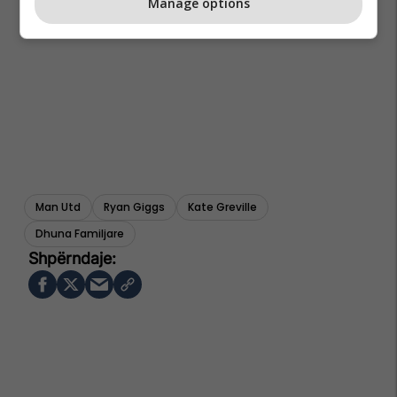
Manage options
Man Utd
Ryan Giggs
Kate Greville
Dhuna Familjare