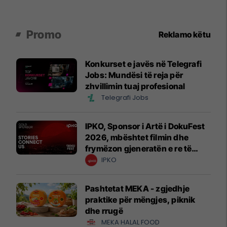
Promo
Reklamo këtu
Konkurset e javës në Telegrafi
Jobs: Mundësi të reja për
zhvillimin tuaj profesional
Telegrafi Jobs
IPKO, Sponsor i Artë i DokuFest
2026, mbështet filmin dhe
frymëzon gjeneratën e re të
krijuesve
IPKO
Pashtetat MEKA - zgjedhje
praktike për mëngjes, piknik
dhe rrugë
MEKA HALAL FOOD