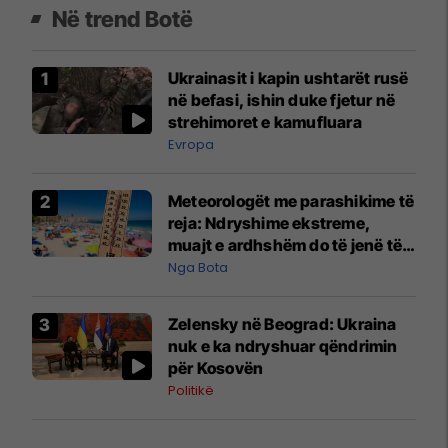
Në trend Botë
Ukrainasit i kapin ushtarët rusë
në befasi, ishin duke fjetur në
strehimoret e kamufluara
Evropa
Meteorologët me parashikime të
reja: Ndryshime ekstreme,
muajt e ardhshëm do të jenë të
pazakontë
Nga Bota
Zelensky në Beograd: Ukraina
nuk e ka ndryshuar qëndrimin
për Kosovën
Politikë