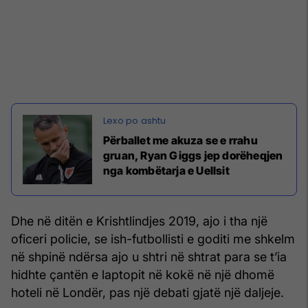
Përballet me akuza se e rrahu
gruan, Ryan Giggs jep dorëheqjen
nga kombëtarja e Uellsit
Dhe në ditën e Krishtlindjes 2019, ajo i tha një
oficeri policie, se ish-futbollisti e goditi me shkelm
në shpinë ndërsa ajo u shtri në shtrat para se t’ia
hidhte çantën e laptopit në kokë në një dhomë
hoteli në Londër, pas një debati gjatë një daljeje.