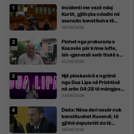
Incidenti me vezë ndaj
Kurtit, gjithçka ndodhi në
seancën konstituive të
Kuvendit
06/08/2026
Ftohet nga prokuroria e
Kosovës për krime lufte,
ish-gjenerali serb thotë se
dikush e tradhtoi në
02/08/2026
Beograd
Një pleskavicë e ngrënë
nga Dua Lipa në Prishtinë
në orën 04:28 të mëngjesit
- dhe bota digjitale serbe
03/08/2026
shpall gjendjen e luftës
Deda: Nëse deri nesër nuk
konstituohet Kuvendi, të
gjithë deputetët do të
bëjnë shkelje të rëndë
06/08/2026