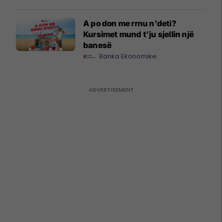
A po don me rrnu n’deti?
Kursimet mund t’ju sjellin një
banesë
Banka Ekonomike