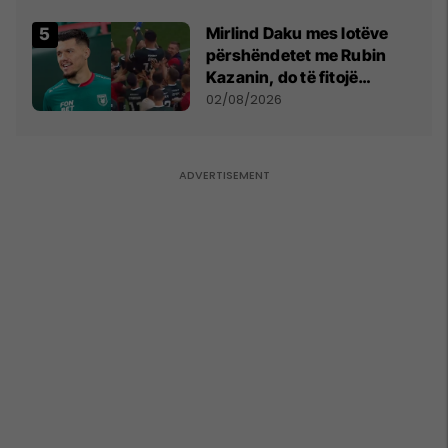
kushtetuese
Mirlind Daku mes lotëve
përshëndetet me Rubin
Kazanin, do të fitojë
miliona te Spartak Moska
02/08/2026