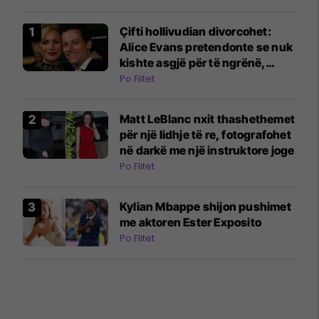
Çifti hollivudian divorcohet:
Alice Evans pretendonte se nuk
kishte asgjë për të ngrënë,
ndërsa burri i saj bleu orë Rolex
Po Flitet
Matt LeBlanc nxit thashethemet
për një lidhje të re, fotografohet
në darkë me një instruktore joge
Po Flitet
Kylian Mbappe shijon pushimet
me aktoren Ester Exposito
Po Flitet