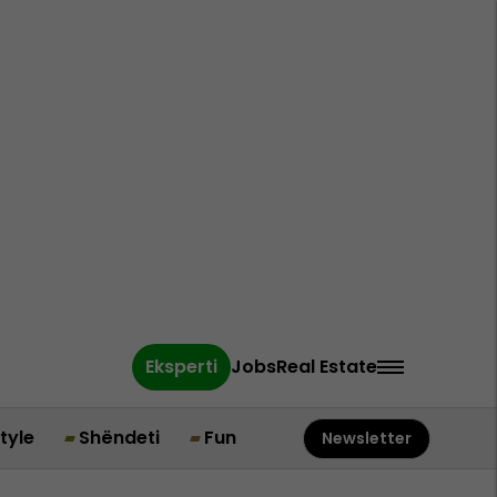
Eksperti
Jobs
Real Estate
style
Shëndeti
Fun
Newsletter