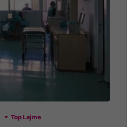
Top Lajme