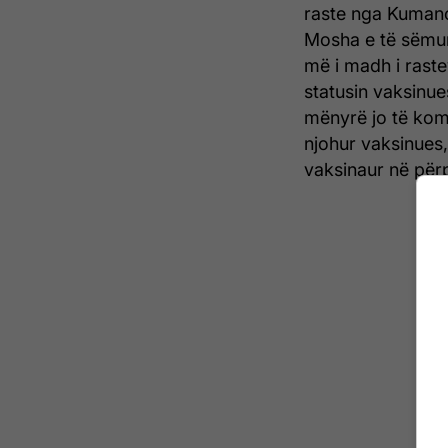
raste nga Kumano
Mosha e të sëmur
më i madh i raste
statusin vaksinue
mënyrë jo të kom
njohur vaksinues,
vaksinaur në për