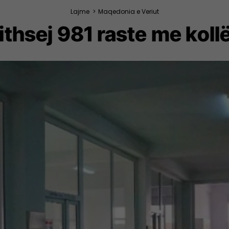
Lajme
>
Maqedonia e Veriut
thsej 981 raste me koll