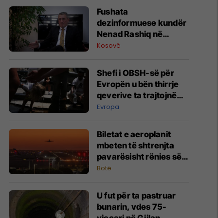
Fushata
dezinformuese kundër
Nenad Rashiq në
mediat e kontrolluara
Kosovë
nga Kremlini
Shefi i OBSH-së për
Evropën u bën thirrje
qeverive ta trajtojnë
nxehtësinë ekstreme si
Evropa
një 'krizë
shëndetësore'
Biletat e aeroplanit
mbeten të shtrenjta
pavarësisht rënies së
çmimeve të
Botë
karburantit, pse?
U fut për ta pastruar
bunarin, vdes 75-