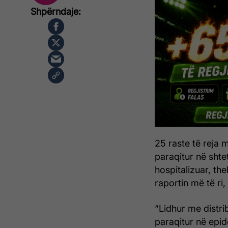
25 raste të reja m
paraqitur në shtet
hospitalizuar, th
raportin më të ri,
“Lidhur me distri
paraqitur në epid