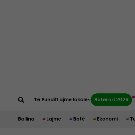
Të Fundit
Lajme lokale
Botërori 2026
Ballina
Lajme
Botë
Ekonomi
T