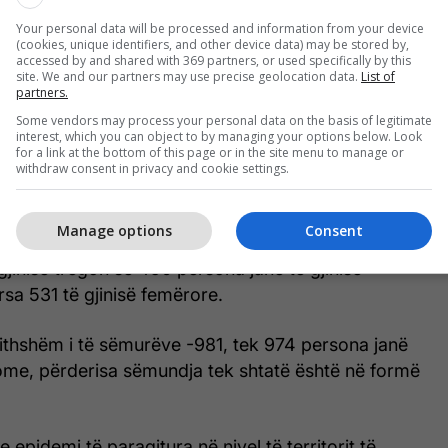
Your personal data will be processed and information from your device
(cookies, unique identifiers, and other device data) may be stored by,
accessed by and shared with 369 partners, or used specifically by this
site. We and our partners may use precise geolocation data.
List of
partners.
 gushtin, në shtet janë regjiatruar gjithsej 981
Some vendors may process your personal data on the basis of legitimate
interest, which you can object to by managing your options below. Look
ë mirë, me incidencë prej 53,4/100.000 banorë. Kjo
for a link at the bottom of this page or in the site menu to manage or
 shuëfishtë të numrit të të sëmurëve në raport me
withdraw consent in privacy and cookie settings.
pesëvjeçare – prej vitit 2019 deri në vitin 2023, kur
ithsej 10 raste.
Manage options
Consent
 gjinisë tregon se 450 persona janë të gjinisë
sa 531 të gjinisë femërore.
jithshëm i të sëmurëve -981, tek 974 persona janë
tome, përderisa sëmundja tek shtatë është në formë
e epidemi të paraqitura në nivel të territorit të