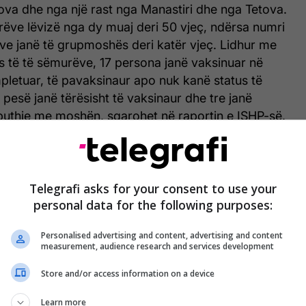
va dhe nga një rast nga Manastiri dhe nga Tetova.
ëve lëvizë nga dy muaj deri 50 vjeç, ndërsa numri
ve janë të grupmoshës deri katër vjeç. Lidhur me
s të të sëmurëve, 17 persona janë vaksinuar në
pletuar, të pavaksinaur apo nuk kanë status të
 pesë janë tërësisht të vaksinaur dhe tre janë
puthje me moshën, sqarohet në raportin e ISHP-së.
Telegrafi asks for your consent to use your
personal data for the following purposes:
Personalised advertising and content, advertising and content
measurement, audience research and services development
Store and/or access information on a device
Learn more