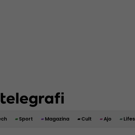
ech
Sport
Magazina
Cult
Ajo
Life