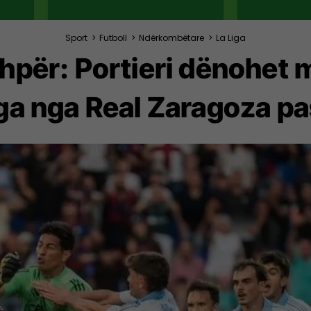
Sport
>
Futboll
>
Ndërkombëtare
>
La Liga
për: Portieri dënohet m
ga nga Real Zaragoza pas