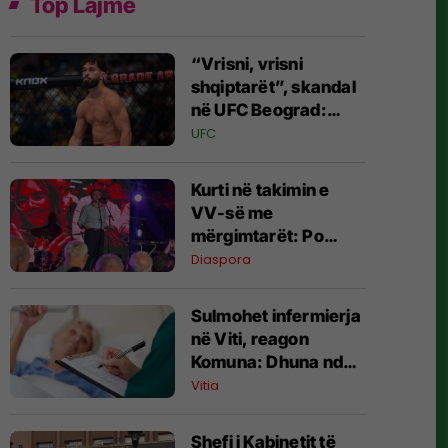
Top Lajme
“Vrisni, vrisni
shqiptarët”, skandal
në UFC Beograd:
Buzukja u përball me
UFC
thirrje anti-shqiptare
nga tribunat
Kurti në takimin e
VV-së me
mërgimtarët: Po
krijojmë kushtet që të
Diaspora
ktheheni në Kosovë
Sulmohet infermierja
në Viti, reagon
Komuna: Dhuna ndaj
stafit shëndetësor
Vitia
nuk tolerohet
Shefi i Kabinetit të