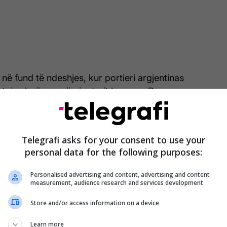
në fund të ndeshjes, kur portieri argjentinas
testoi ashpër pranë gjyqtarit kryesor, Damaso
scillo, duke kërkuar rishikimin e një situate me
ëshkuar një bashkëlojtar i tij.
Telegrafi asks for your consent to use your
ga 2'de Zaragoza'nın deplasmanda Huesca'ya 1-0
personal data for the following purposes:
olduğu maçta Zaragoza kalecisi Esteban Andrada
görünce çıldırıp Huescalı Jorge Pulido'yu yere
Personalised advertising and content, advertising and content
.
pic.twitter.com/9JGsoEXg4f
measurement, audience research and services development
n Dergi (@tribundergi)
April 26, 2026
Store and/or access information on a device
 së Pulidos, situata eskaloi dhe Andrada reagoi
Learn more