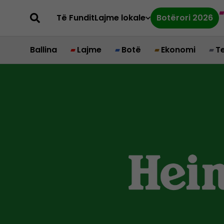
Të Fundit
Lajme lokale
Botërori 2026
Ballina
Lajme
Botë
Ekonomi
T