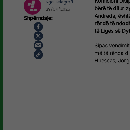
Komisioni Disip
Nga
Telegrafi
bërë të ditur z
29/04/2026
Andrada, është
rëndë të ndod
të Ligës së Dy
Sipas vendimi
më të rënda dis
Huescas, Jorge