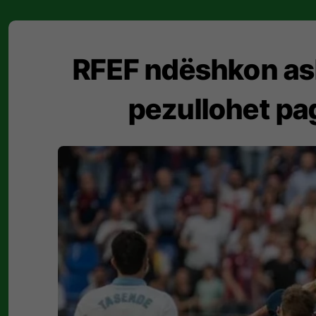
RFEF ndëshkon ash
pezullohet pa