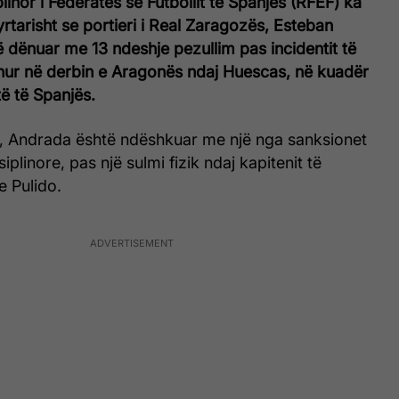
linor i Federatës së Futbollit të Spanjës (RFEF) ka
yrtarisht se portieri i Real Zaragozës, Esteban
 dënuar me 13 ndeshje pezullim pas incidentit të
hur në derbin e Aragonës ndaj Huescas, në kuadër
të të Spanjës.
t, Andrada është ndëshkuar me një nga sanksionet
iplinore, pas një sulmi fizik ndaj kapitenit të
 Pulido.