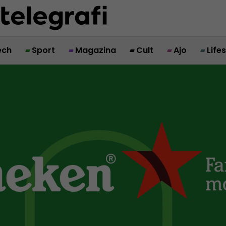
ech
Sport
Magazina
Cult
Ajo
Life