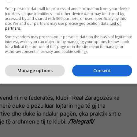
htyrje, veprim për të cilin mori kartonin e dytë të
Your personal data will be processed and information from your device
ërjashtua nga loja.
(cookies, unique identifiers, and other device data) may be stored by,
accessed by and shared with 369 partners, or used specifically by this
site. We and our partners may use precise geolocation data.
List of
fusha, sipas raportit zyrtar, ai ka goditur me
partners.
rë lojtarin kundërshtar, duke i shkaktuar hematomë
Some vendors may process your personal data on the basis of legitimate
interest, which you can object to by managing your options below. Look
lëzës së majtë.
for a link at the bottom of this page or in the site menu to manage or
withdraw consent in privacy and cookie settings.
linor i RFEF-së i ka shqiptuar atij 12 ndeshje
lmin fizik ndaj kundërshtarit, ndërsa një ndeshje
Manage options
Consent
shtuar si pasojë e kartonit të kuq të marrë në të
.
 vendimin e federatës, klubi i Real Zaragozës ka
erë duke e pezulluar lojtarin nga të gjitha
rtive dhe duke ia ndalur pagën, çka praktikisht e
e të ardhmen e tij te klubi.
/Telegrafi/