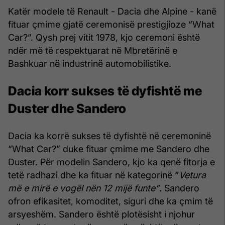
Katër modele të Renault - Dacia dhe Alpine - kanë
fituar çmime gjatë ceremonisë prestigjioze “What
Car?”. Qysh prej vitit 1978, kjo ceremoni është
ndër më të respektuarat në Mbretërinë e
Bashkuar në industrinë automobilistike.
Dacia korr sukses të dyfishtë me
Duster dhe Sandero
Dacia ka korrë sukses të dyfishtë në ceremoninë
“What Car?” duke fituar çmime me Sandero dhe
Duster. Për modelin Sandero, kjo ka qenë fitorja e
tetë radhazi dhe ka fituar në kategorinë “
Vetura
më e mirë e vogël nën 12 mijë funte”
. Sandero
ofron efikasitet, komoditet, siguri dhe ka çmim të
arsyeshëm. Sandero është plotësisht i njohur