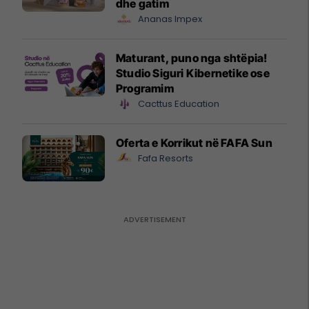
dhe gatim
Ananas Impex
Maturant, puno nga shtëpia!
Studio Siguri Kibernetike ose
Programim
Cacttus Education
Oferta e Korrikut në FAFA Sun
Fafa Resorts