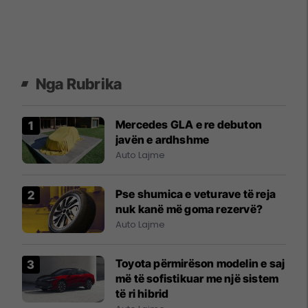
Nga Rubrika
Mercedes GLA e re debuton
javën e ardhshme
Auto Lajme
Pse shumica e veturave të reja
nuk kanë më goma rezervë?
Auto Lajme
Toyota përmirëson modelin e saj
më të sofistikuar me një sistem
të ri hibrid