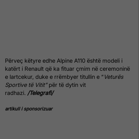
Përveç këtyre edhe Alpine A110 është modeli i
katërt i Renault që ka fituar çmim në ceremoninë
e lartcekur, duke e rrëmbyer titullin e “
Veturës
Sportive të Vitit”
për të dytin vit
radhazi.
/Telegrafi/
artikull i sponsorizuar