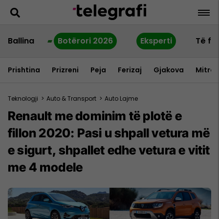
Ballina
Botërori 2026
Eksperti
Të fu
Prishtina
Prizreni
Peja
Ferizaj
Gjakova
Mitrov
Teknologji
>
Auto & Transport
>
Auto Lajme
Renault me dominim të plotë e
fillon 2020: Pasi u shpall vetura më
e sigurt, shpallet edhe vetura e vitit
me 4 modele