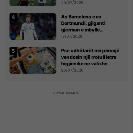
vëmendjen pas finales së
20/07/2026
Kupës së Botës
As Barcelona e as
Dortmundi, gjiganti
gjerman e mbyllë
marrëveshjen për Fisnik
19/07/2026
Asllanin
Pse udhëtarët me përvojë
vendosin një rrotull letre
higjienike në valixhe
20/07/2026