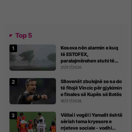
Top 5
Kosova nën alarmin e kuq
të ESTOFEX,
paralajmërohen stuhi të
fuqishme me breshër dhe
21/07/2026
erëra të forta
Sllovenët zbulojnë se sa do
të fitojë Vincic për gjykimin
e finales së Kupës së Botës
18/07/2026
Vëllai i vogël i Yamalit është
sërish tema kryesore e
rrjeteve sociale - vodhi