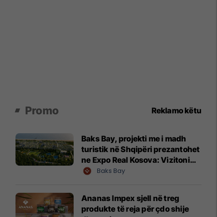
Promo
Reklamo këtu
Baks Bay, projekti me i madh
turistik në Shqipëri prezantohet
ne Expo Real Kosova: Vizitoni
shtandin dhe zbuloni
Baks Bay
mundësitë e investimit
Ananas Impex sjell në treg
produkte të reja për çdo shije