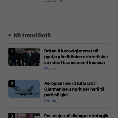
Auto Lajme
Në trend Botë
Dritan Abazoviqi merret në
pyetje për dhënien e shtetësisë
së nderit biznesmenit kosovar
Mali i Zi
Aeroplani më i ri luftarak i
Gjermanisë u ngrit për herë të
parë në qiell
Evropa
Pas nisjes së dialogut strategjik