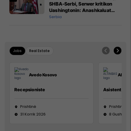
SHBA-Serbi, Serwer kritikon
Uashingtonin: Anashkaluat
Banjskën, sulmin ndaj KFOR-it
Serbia
dhe rrëmbimin e Policëve të
Kosovës
Jobs
Real Estate
Avedo Kosovo
ALTIN
Recepsioniste
Asistente e S
Prishtinë
Prishtinë
31 Korrik 2026
8 Gusht 20