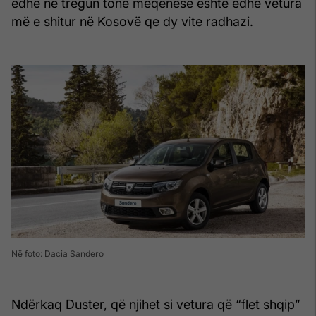
edhe në tregun tonë meqenëse është edhe vetura
më e shitur në Kosovë qe dy vite radhazi.
Në foto: Dacia Sandero
Ndërkaq Duster, që njihet si vetura që “flet shqip”