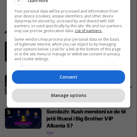
Learn more
Your personal data will be processed and information from
your device (cookies, unique identifiers, and other device
data) may be stored by, accessed by and shared with 369
partners, or used specifically by this site. We and our partners
may use precise geolocation data.
List of partners.
Trend Telegrafi
Some vendors may process your personal data on the basis
of legitimate interest, which you can object to by managing
Tre të vdekur nga zjarri në
your options below. Look for a link at the bottom of this page
Malishevë, viktimat një i rritur dhe
or in the site menu to manage or withdraw consent in privacy
dy fëmijë
and cookie settings.
Kronika e Zezë
Consent
Ndryshojnë rregullat për
deklarimin e parave 'cash' në kufi,
mund të bllokohen edhe shuma
Manage options
nën 10 mijë euro
Shqipëri
Sondazh: Kush mendoni se do të
jetë fituesi i Big Brother VIP
Albania 5?
Yjet