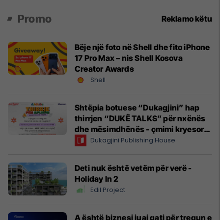
Promo
Reklamo këtu
Bëje një foto në Shell dhe fito iPhone
17 Pro Max – nis Shell Kosova
Creator Awards
Shell
Shtëpia botuese “Dukagjini” hap
thirrjen “DUKË TALKS” për nxënës
dhe mësimdhënës - çmimi kryesor,
udhëtim në Angli
Dukagjini Publishing House
Deti nuk është vetëm për verë -
Holiday In 2
Edil Project
A është biznesi juaj gati për tregun e