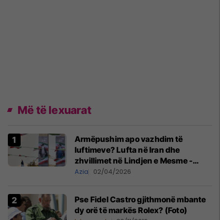
Më të lexuarat
Armëpushim apo vazhdim të
luftimeve? Lufta në Iran dhe
zhvillimet në Lindjen e Mesme -
MINUTË PAS MINUTE
Azia
02/04/2026
Pse Fidel Castro gjithmonë mbante
dy orë të markës Rolex? (Foto)