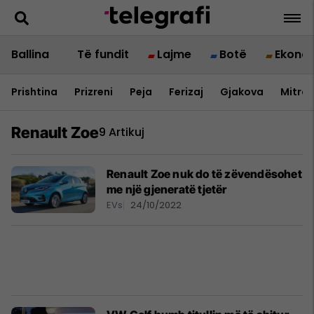
Ballina
Të fundit
Lajme
Botë
Ekono
Prishtina
Prizreni
Peja
Ferizaj
Gjakova
Mitrov
Renault Zoe
9 Artikuj
Renault Zoe nuk do të zëvendësohet
me një gjeneratë tjetër
EVs
24/10/2022