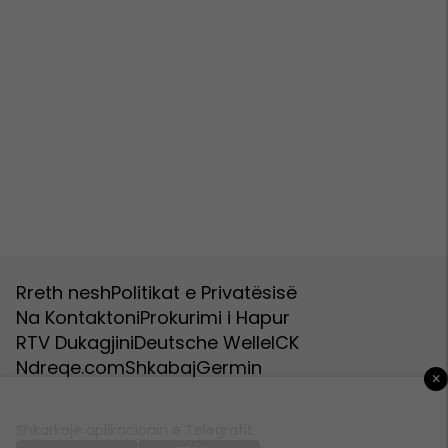
Rreth nesh
Politikat e Privatësisë
Na Kontaktoni
Prokurimi i Hapur
RTV Dukagjini
Deutsche Welle
ICK
Ndreqe.com
Shkabaj
Germin
×
Shkarkoje aplikacionin e Telegrafit