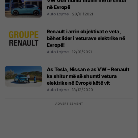
VW Golf humb titullin më të shitur
në Evropë
Auto Lajme
28/01/2021
Renault i arrin objektivat e veta,
bëhet lider i veturave elektrike në
Evropë!
Auto Lajme
12/01/2021
As Tesla, Nissan e as VW – Renault
ka shitur më së shumti vetura
elektrike në Evropë këtë vit
Auto Lajme
18/12/2020