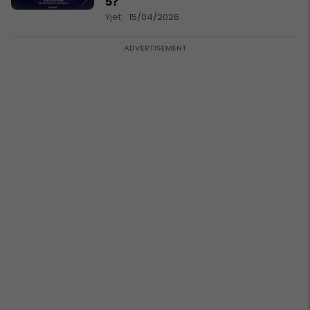
5?
Yjet
15/04/2026