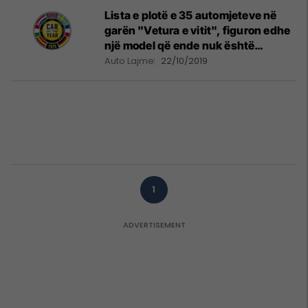
Lista e plotë e 35 automjeteve në
garën "Vetura e vitit", figuron edhe
një model që ende nuk është
prezantuar
Auto Lajme
22/10/2019
1