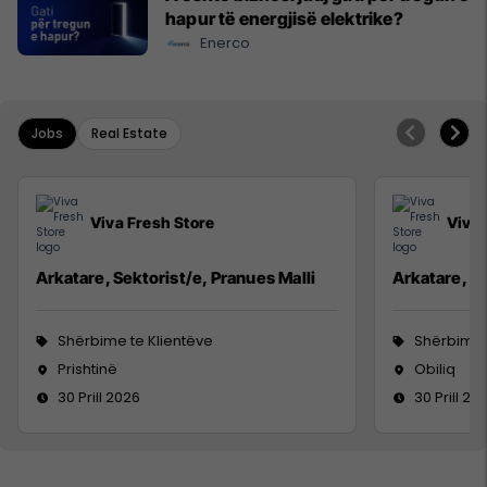
hapur të energjisë elektrike?
Enerco
Jobs
Real Estate
Viva Fresh Store
Viva 
Arkatare, Sektorist/e, Pranues Malli
Arkatare, Se
Shërbime te Klientëve
Shërbime 
Prishtinë
Obiliq
30 Prill 2026
30 Prill 20