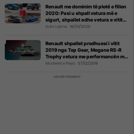
Renault me dominim të plotë e fillon
2020: Pasi u shpall vetura më e
sigurt, shpallet edhe vetura e vitit
me 4 modele
Auto Lajme
16/01/2020
Renault shpallet prodhuesi i vitit
2019 nga Top Gear, Megane RS-R
Trophy vetura me performancën më
të mirë!
Modelet e Reja
07/12/2019