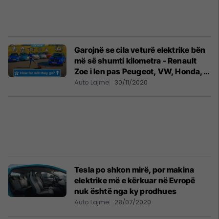
Garojnë se cila veturë elektrike bën
më së shumti kilometra - Renault
Zoe i len pas Peugeot, VW, Honda,
Opel dhe Mini!
Auto Lajme
30/11/2020
Tesla po shkon mirë, por makina
elektrike më e kërkuar në Evropë
nuk është nga ky prodhues
Auto Lajme
28/07/2020