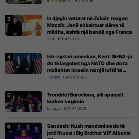
Interesante
29/11/2016
Ia djegin veturat në Zvicër, reagon
Mozzik: Janë shkaktuar dëme të
mëdha, është një bandë nga Franca
Yjet
11/04/2026
Ish-zyrtari amerikan, Kent: SHBA-ja
do të largohet nga NATO dhe do ta
mbështet Izraelin në një luftë të
mundshme me Turqinë në Siri
Turqia
09/04/2026
Tronditet Barcelona, ylli spanjoll
kërkon largimin
La Liga
13/04/2026
Sondazh: Kush mendoni se do të
jetë fituesi i Big Brother VIP Albania