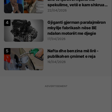
spekulime, vetë e kam shkruar
fjalimin në mënyrë spontane
22/04/2026
Gjiganti gjerman paralajmëron
mbyllje fabrikash nëse BE
ndalon motorët me djegie
17/04/2026
Nafta dhe benzina më lirë -
publikohen çmimet e reja
19/04/2026