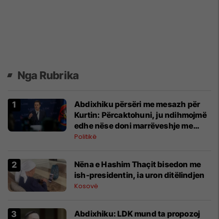
Nga Rubrika
Abdixhiku përsëri me mesazh për
Kurtin: Përcaktohuni, ju ndihmojmë
edhe nëse doni marrëveshje me
PDK-në
Politikë
Nëna e Hashim Thaçit bisedon me
ish-presidentin, ia uron ditëlindjen
Kosovë
Abdixhiku: LDK mund ta propozoj