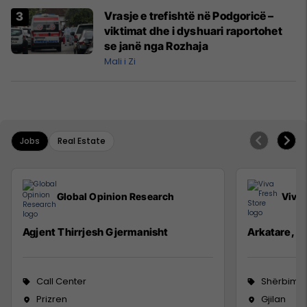
Vrasje e trefishtë në Podgoricë –
viktimat dhe i dyshuari raportohet
se janë nga Rozhaja
Mali i Zi
Jobs
Real Estate
Global Opinion Research
Viva 
Agjent Thirrjesh Gjermanisht
Arkatare, S
Call Center
Shërbime 
Prizren
Gjilan