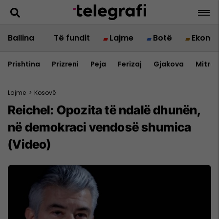
Ballina
Të fundit
Lajme
Botë
Ekono
Prishtina
Prizreni
Peja
Ferizaj
Gjakova
Mitrov
Lajme
>
Kosovë
Reichel: Opozita të ndalë dhunën,
në demokraci vendosë shumica
(Video)