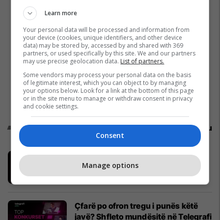
Learn more
Your personal data will be processed and information from
your device (cookies, unique identifiers, and other device
data) may be stored by, accessed by and shared with 369
partners, or used specifically by this site. We and our partners
may use precise geolocation data.
List of partners.
Some vendors may process your personal data on the basis
of legitimate interest, which you can object to by managing
your options below. Look for a link at the bottom of this page
or in the site menu to manage or withdraw consent in privacy
and cookie settings.
Promo
Reklamo këtu
Consent
Mos e le me t’ra sistemi - thirr
Manage options
Techno Service
Techno Service Pro
Çfarë po ofron tregu i punës këtë
javë? Shfleto mundësitë në Telegrafi