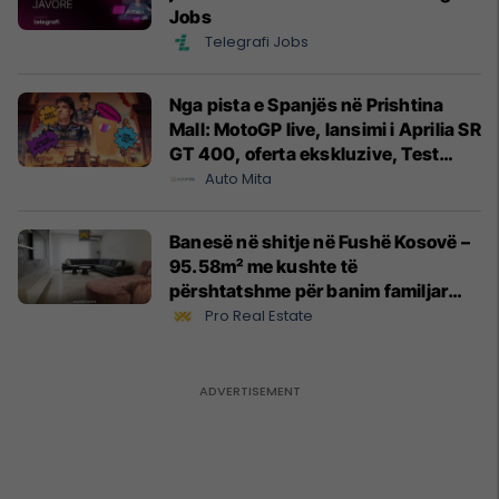
Jobs
Telegrafi Jobs
Nga pista e Spanjës në Prishtina
Mall: MotoGP live, lansimi i Aprilia SR
GT 400, oferta ekskluzive, Test
Drive dhe dhurata nga Ventoro
Auto Mita
Motors!
Banesë në shitje në Fushë Kosovë –
95.58m² me kushte të
përshtatshme për banim familjar
#14531
Pro Real Estate