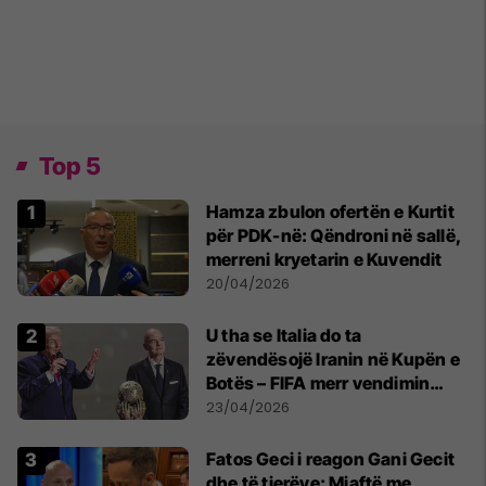
Top 5
Hamza zbulon ofertën e Kurtit
për PDK-në: Qëndroni në sallë,
merreni kryetarin e Kuvendit
20/04/2026
U tha se Italia do ta
zëvendësojë Iranin në Kupën e
Botës – FIFA merr vendimin
përfundimtar
23/04/2026
Fatos Geci i reagon Gani Gecit
dhe të tjerëve: Mjaftë me