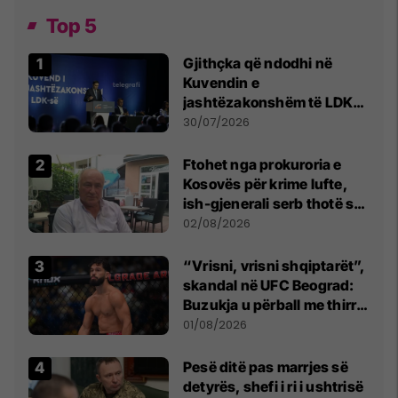
Top 5
Gjithçka që ndodhi në
Kuvendin e
jashtëzakonshëm të LDK-
së
30/07/2026
Ftohet nga prokuroria e
Kosovës për krime lufte,
ish-gjenerali serb thotë se
dikush e tradhtoi në
02/08/2026
Beograd
“Vrisni, vrisni shqiptarët”,
skandal në UFC Beograd:
Buzukja u përball me thirrje
anti-shqiptare nga
01/08/2026
tribunat
Pesë ditë pas marrjes së
detyrës, shefi i ri i ushtrisë