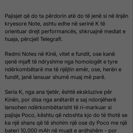
Pajisjet që do ta përdorin atë do të jenë si në linjën
kryesore Note, ashtu edhe në serinë K të
orientuar drejt performancës, shkruajnë mediat e
huaja, përcjell Telegrafi.
Redmi Notes në Kinë, vitet e fundit, ose kanë
qenë mjaft të ndryshme nga homologët e tyre
ndërkombëtarë me të njëjtin emër, ose, herën e
fundit, janë lansuar shumë muaj më parë.
Seria K, nga ana tjetër, është ekskluzive për
Kinën, por disa nga anëtarët e saj ndonjëherë
lansohen ndërkombëtarisht të ri-markuar si
pajisje Poco, kështu që ndoshta kjo do të thotë se
ka një shans që të shohim një ose dy Poco me një
bateri 10,000 mAh në muajt e ardhshëm - por