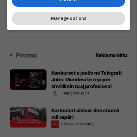
Manage options
Promo
Reklamo këtu
Konkurset e javës në Telegrafi
Jobs: Mundësi të reja për
zhvillimin tuaj profesional
Telegrafi Jobs
Karburant cilësor dhe shumë
më tepër!
Petrol Company