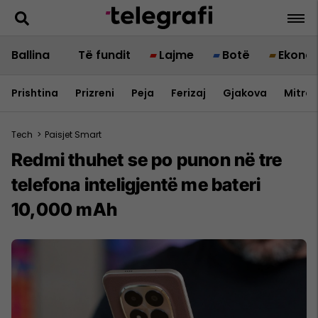
Ballina
Të fundit
Lajme
Botë
Ekono
Prishtina
Prizreni
Peja
Ferizaj
Gjakova
Mitrov
Tech
>
Paisjet Smart
Redmi thuhet se po punon në tre
telefona inteligjentë me bateri
10,000 mAh