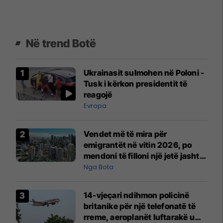
Në trend Botë
Ukrainasit sulmohen në Poloni -
Tusk i kërkon presidentit të
reagojë
Evropa
Vendet më të mira për
emigrantët në vitin 2026, po
mendoni të filloni një jetë jashtë
vendit?
Nga Bota
14-vjeçari ndihmon policinë
britanike për një telefonatë të
rreme, aeroplanët luftarakë u