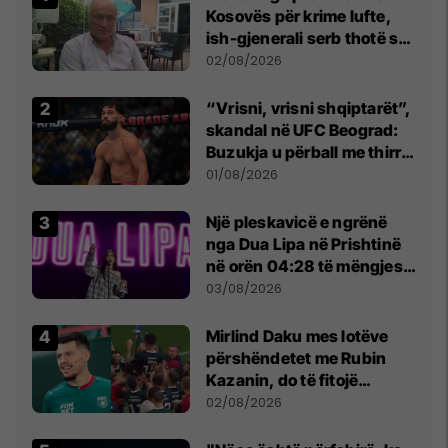
Kosovës për krime lufte,
ish-gjenerali serb thotë se
dikush e tradhtoi në
02/08/2026
Beograd
“Vrisni, vrisni shqiptarët”,
skandal në UFC Beograd:
Buzukja u përball me thirrje
anti-shqiptare nga
01/08/2026
tribunat
Një pleskavicë e ngrënë
nga Dua Lipa në Prishtinë
në orën 04:28 të mëngjesit
- dhe bota digjitale serbe
03/08/2026
shpall gjendjen e luftës
Mirlind Daku mes lotëve
përshëndetet me Rubin
Kazanin, do të fitojë
miliona te Spartak Moska
02/08/2026