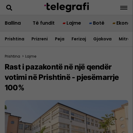
Ballina
Të fundit
Lajme
Botë
Ekono
Prishtina
Prizreni
Peja
Ferizaj
Gjakova
Mitrov
Prishtina
>
Lajme
Rast i pazakontë në një qendër
votimi në Prishtinë - pjesëmarrje
100%