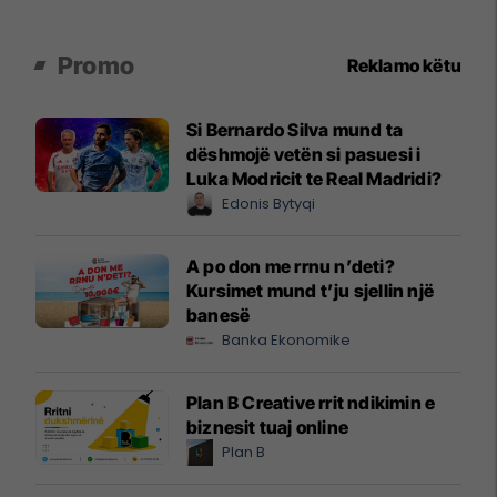
Promo
Reklamo këtu
Si Bernardo Silva mund ta
dëshmojë vetën si pasuesi i
Luka Modricit te Real Madridi?
Edonis Bytyqi
A po don me rrnu n’deti?
Kursimet mund t’ju sjellin një
banesë
Banka Ekonomike
Plan B Creative rrit ndikimin e
biznesit tuaj online
Plan B