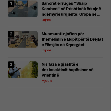
Banorët e rrugës "Shaip
Kamberi" në Prishtinë kërkojnë
ndërhyrje urgjente: Gropa në
mes të rrugës po rrezikon
Lajme
qytetarët
Musmurati njofton për
themelimin e Ekipit për të Drejtat
e Fëmijës në Kryeqytet
Lajme
Nis faza e gjashtë e
dezinsektimit hapësinor në
Prishtinë
Mjedis