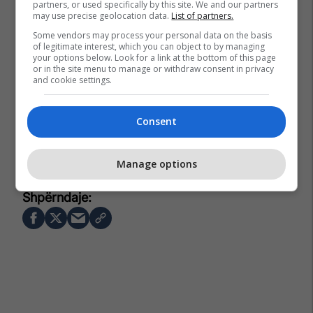
partners, or used specifically by this site. We and our partners
may use precise geolocation data.
List of partners.
Some vendors may process your personal data on the basis
of legitimate interest, which you can object to by managing
your options below. Look for a link at the bottom of this page
or in the site menu to manage or withdraw consent in privacy
and cookie settings.
Consent
Prishtina Lokale
Shkolla "emin Duraku"
Prishtina
Manage options
Zgjedhjet 2026
Zgjedhjet E Jashtëzakonshme