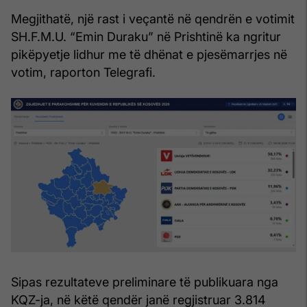
Megjithatë, një rast i veçantë në qendrën e votimit
SH.F.M.U. “Emin Duraku” në Prishtinë ka ngritur
pikëpyetje lidhur me të dhënat e pjesëmarrjes në
votim, raporton Telegrafi.
Sipas rezultateve preliminare të publikuara nga
KQZ-ja, në këtë qendër janë regjistruar 3.814