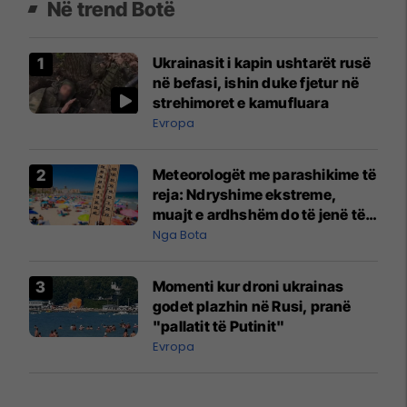
Në trend Botë
Ukrainasit i kapin ushtarët rusë
në befasi, ishin duke fjetur në
strehimoret e kamufluara
Evropa
Meteorologët me parashikime të
reja: Ndryshime ekstreme,
muajt e ardhshëm do të jenë të
pazakontë
Nga Bota
Momenti kur droni ukrainas
godet plazhin në Rusi, pranë
"pallatit të Putinit"
Evropa