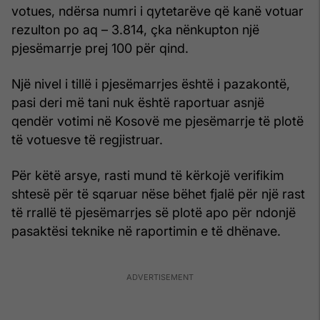
votues, ndërsa numri i qytetarëve që kanë votuar
rezulton po aq – 3.814, çka nënkupton një
pjesëmarrje prej 100 për qind.
Një nivel i tillë i pjesëmarrjes është i pazakontë,
pasi deri më tani nuk është raportuar asnjë
qendër votimi në Kosovë me pjesëmarrje të plotë
të votuesve të regjistruar.
Për këtë arsye, rasti mund të kërkojë verifikim
shtesë për të sqaruar nëse bëhet fjalë për një rast
të rrallë të pjesëmarrjes së plotë apo për ndonjë
pasaktësi teknike në raportimin e të dhënave.