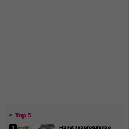
Top 5
Ftohet nga prokuroria e