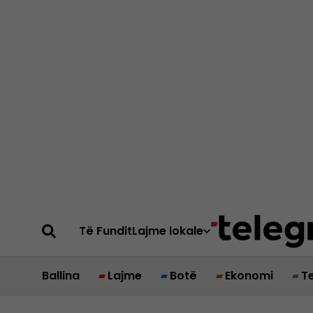
Të Fundit
Lajme lokale
Ballina
Lajme
Botë
Ekonomi
T