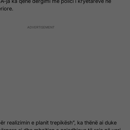
A-ja ka qenë dërgimi me polici i kryetarëve në
riore.
r realizimin e planit trepikësh”, ka thënë ai duke