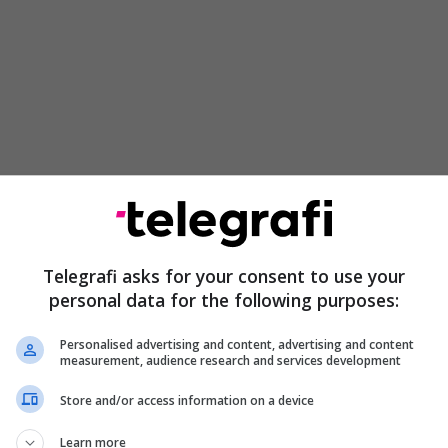
dën e shumë ligjeve që përfunduan në Gjykatë
anca për Ardhmërinë e Kosovës të premten dërgoi
Telegrafi asks for your consent to use your
e edhe Ligjin për pagën minimale.
personal data for the following purposes:
balancuar, nuk ka dyshim se Vuçiqi ka nxitur
Personalised advertising and content, advertising and content
edhjeve” – pyetjet për Escobarin
measurement, audience research and services development
Store and/or access information on a device
teve të Bashkuara të Amerikës, Gabriel Escobar ka
im të kësaj jave para Komitetit për Punë të Jashtme
Learn more