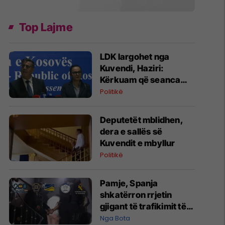
Top Lajme
LDK largohet nga
Kuvendi, Haziri:
Kërkuam që seanca
konstituive të mbahet
Politikë
sonte
Deputetët mblidhen,
dera e sallës së
Kuvendit e mbyllur
Politikë
Pamje, Spanja
shkatërron rrjetin
gjigant të trafikimit të
emigrantëve dhe
Nga Bota