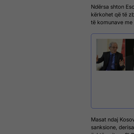
Ndërsa shton Esc
kërkohet që të zb
të komunave me 
Masat ndaj Kosov
sanksione, deris