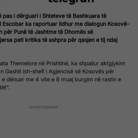
pas i dërguari i Shteteve të Bashkuara të
l Escobar ka raportuar lidhur me dialogun Kosovë-
in për Punë të Jashtme të Dhomës së
rsa pati kritika të ashpra për qasjen e tij ndaj
ata Themelore në Prishtinë, ka shpallur aktgjykim
n Gashit ish-shefi i Agjencisë së Kosovës për
e e dënuar me 4 vite e 8 muaj burgim në rastin e
tët”.