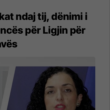
at ndaj tij, dënimi i
ncës për Ligjin për
avës