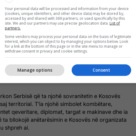
faqësuesve të Shteteve të Bashkuara të Amerikës
Your personal data will be processed and information from your device
n, dialogun Kosovë-Serbi dhe çështje tjera.
(cookies, unique identifiers, and other device data) may be stored by,
accessed by and shared with 369 partners, or used specifically by this
site. We and our partners may use precise geolocation data.
List of
-së për Ballkanin Perëndimor theksoi se janë të
partners.
tensionim dhe se janë duke punuar për t’i çuar
Some vendors may process your personal data on the basis of legitimate
interest, which you can object to by managing your options below. Look
 Ballkanit Perëndimor drejt integrimeve evropiane
for a link at the bottom of this page or in the site menu to manage or
e.
withdraw consent in privacy and cookie settings.
për Marrëveshjen e Ohrit, dukë thënë se i kërkohet
Manage options
Consent
hë sovranitetin e Kosovës dhe integritetin e saj
rkon Serbisë që ta njohë sovranitetin e Kosovës
 saj territorial. T’ia njohë simbolet kombëtare,
tet qeveritare, diplomat, targat e makinave dhe ia
ë ta bllokojë anëtarësimin e Kosovës në organizata
u shpreh ai.