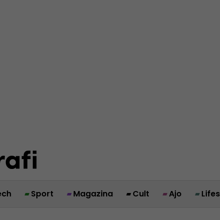
ech
Sport
Magazina
Cult
Ajo
Life