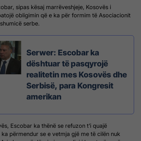
obar, sipas kësaj marrëveshjeje, Kosovës i
atojë obligimin që e ka për formim të Asociacionit
shumicë serbe.
Serwer: Escobar ka
dështuar të pasqyrojë
realitetin mes Kosovës dhe
Serbisë, para Kongresit
amerikan
ës, Escobar ka thënë se refuzon t’i quajë
a ka përmendur se e vetmja gjë me të cilën nuk