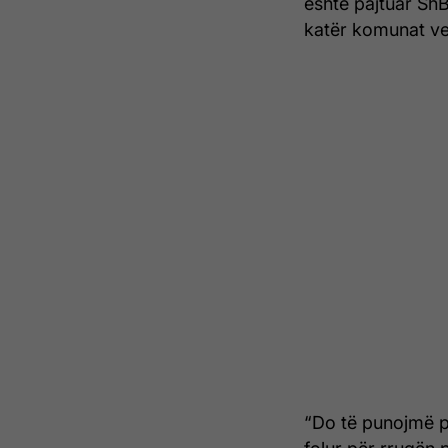
është pajtuar ShB
katër komunat ve
“Do të punojmë pë