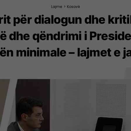
Lajme
>
Kosovë
t për dialogun dhe kritik
së dhe qëndrimi i Preside
ën minimale – lajmet e j