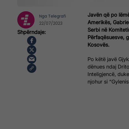
Javën që po lëmë 
Nga
Telegrafi
Amerikës, Gabrie
22/07/2023
Serbi në Komitet
Përfaqësuesve, gje
Kosovës.
Po këtë javë Gjyk
dënues ndaj Drito
Inteligjencë, duk
njohur si “Gylenis