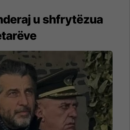
nderaj u shfrytëzua
etarëve