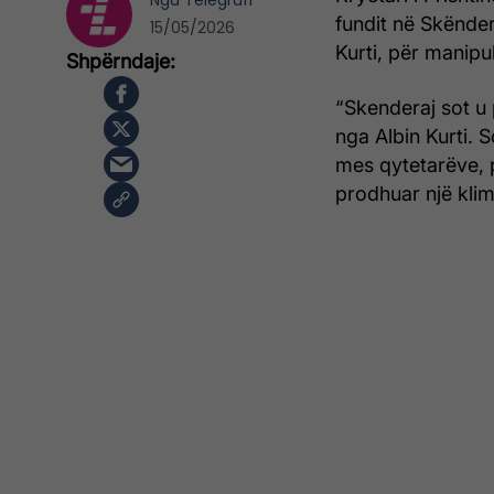
Nga
Telegrafi
fundit në Skënder
15/05/2026
Kurti, për manipu
“Skenderaj sot u 
nga Albin Kurti. 
mes qytetarëve, pë
prodhuar një klim