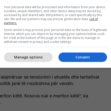
ë hakmarrjeje politike”.
Your personal data will be processed and information from your device
(cookies, unique identifiers, and other device data) may be stored by,
deklaratave të bëra ndaj kryetarit të Skenderajt,
accessed by and shared with 369 partners, or used specifically by this
site. We and our partners may use precise geolocation data.
List of
a ka vlerësuar se etiketimi i tij si “Serbia” është i
partners.
Some vendors may process your personal data on the basis of legitimate
interest, which you can object to by managing your options below. Look
for a link at the bottom of this page or in the site menu to manage or
rificën dhe vuajtjen që ka përjetuar Drenica, ta
withdraw consent in privacy and cookie settings.
evë dhe ta etiketosh Kryetarin e saj si ‘Serbia’
ët. Ta vësh në rrezik paqen sociale dhe t’i shtysh
Manage options
Consent
rçarjes dhe konfliktit është ligësi”, ka shkruar
ralajmëruar se tensionimi i situatës dhe tentativat
politik janë të rrezikshme për vendin.
eriton këtë. Kosova nuk e meriton këtë”, ka
.