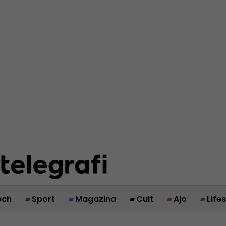
ech
Sport
Magazina
Cult
Ajo
Life