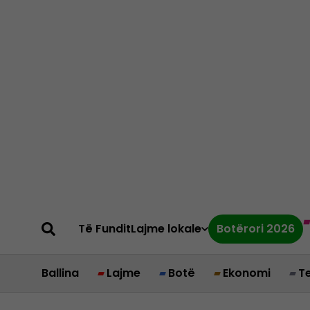
Të Fundit
Lajme lokale
Botërori 2026
Ballina
Lajme
Botë
Ekonomi
T