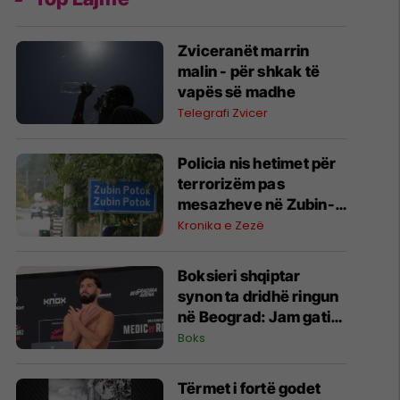
Zviceranët marrin
malin - për shkak të
vapës së madhe
Telegrafi Zvicer
Policia nis hetimet për
terrorizëm pas
mesazheve në Zubin-
Potok
Kronika e Zezë
Boksieri shqiptar
synon ta dridhë ringun
në Beograd: Jam gati,
Zoti e bekoftë
Boks
Shqipërinë
Tërmet i fortë godet