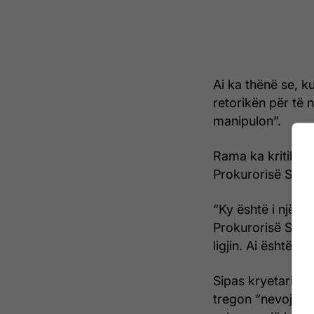
Ai ka thënë se, ku
retorikën për të 
manipulon”.
Rama ka kritikuar 
Prokurorisë Speci
“Ky është i njëjti
Prokurorisë Spec
ligjin. Ai është lig
Sipas kryetarit të
tregon “nevojën e