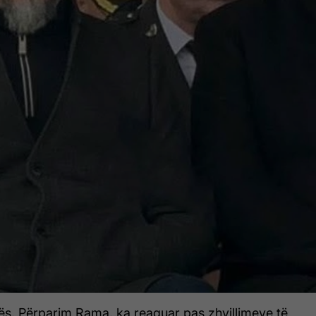
inës, Përparim Rama, ka reaguar pas zhvillimeve të