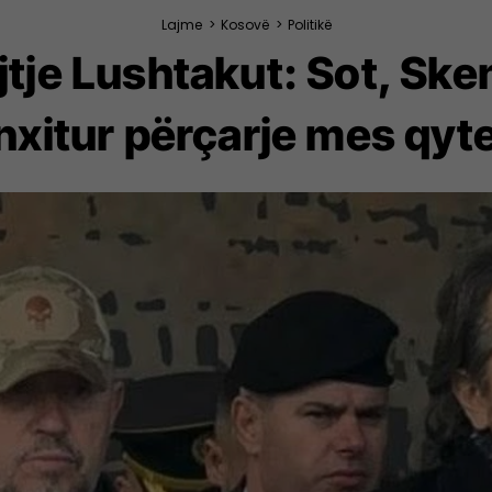
Lajme
>
Kosovë
>
Politikë
jtje Lushtakut: Sot, Ske
 nxitur përçarje mes qyt