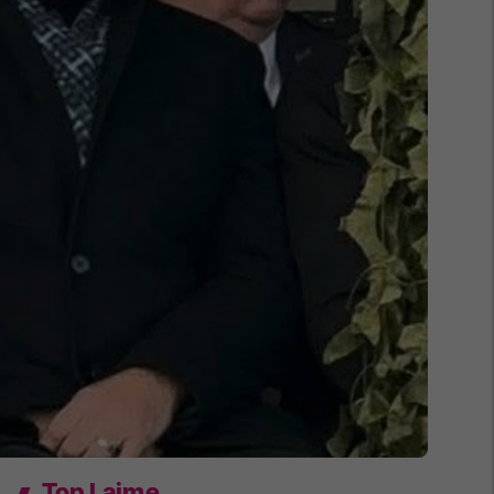
Top Lajme