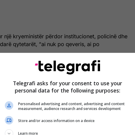
r një kryeministër përdor institucionet, policinë dhe
ndarë qytetarët, “ai nuk po qeveris, ai po
edhe refuzimin e Kurtit për t’iu përgjigjur ftesës së
ale.
Telegrafi asks for your consent to use your
personal data for the following purposes:
 kryeministër që ka refuzuar t’i përgjigjet ftesës së
iale të Republikës së Kosovës. Sepse ai është mbi
Personalised advertising and content, advertising and content
ji”, ka deklaruar ai.
measurement, audience research and services development
 Prishtinës, prania e shtuar e Policisë në Drenicë
Store and/or access information on a device
 sëmurë për të projektuar autoritet dhe për të
Learn more