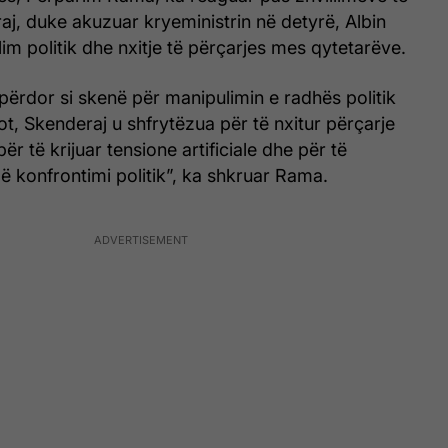
aj, duke akuzuar kryeministrin në detyrë, Albin
lim politik dhe nxitje të përçarjes mes qytetarëve.
përdor si skenë për manipulimin e radhës politik
Sot, Skenderaj u shfrytëzua për të nxitur përçarje
r të krijuar tensione artificiale dhe për të
ë konfrontimi politik”, ka shkruar Rama.