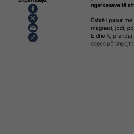
ngarkesave të sh
Është i pasur me m
magnezi, jodi, po
E dhe K, prandaj
sepse përshpejton