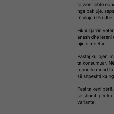
ta zieni lehtë ed
nga pak ujë, seps
të vlojë i tëri dh
Fikni zjarrin vetë
anash dhe lëreni 
ujin e mbetur.
Pastaj kullojeni m
ta konsumuar. Nës
tepricën mund ta ru
së shpeshti ka ng
Pasi ta keni bër
së shumti për kafj
variante: