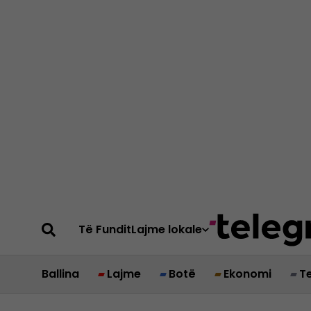
Të Fundit
Lajme lokale
Ballina
Lajme
Botë
Ekonomi
T