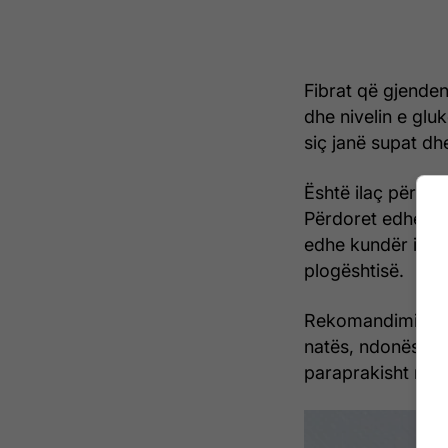
Fibrat që gjenden
dhe nivelin e glu
siç janë supat dhe
Është ilaç për nje
Përdoret edhe pë
edhe kundër infl
plogështisë.
Rekomandimi kryes
natës, ndonëse bë
paraprakisht në u