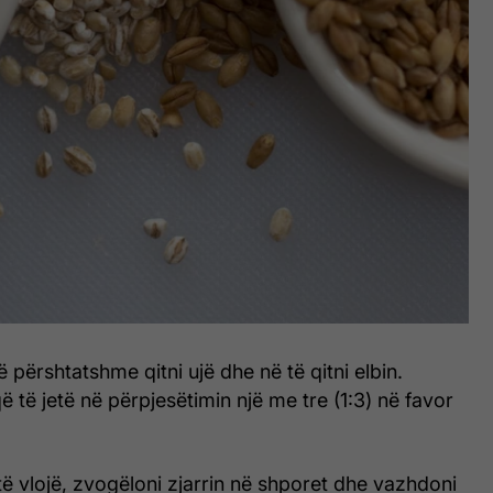
 përshtatshme qitni ujë dhe në të qitni elbin.
ë të jetë në përpjesëtimin një me tre (1:3) në favor
ë të vlojë, zvogëloni zjarrin në shporet dhe vazhdoni