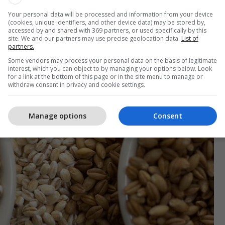
Your personal data will be processed and information from your device
(cookies, unique identifiers, and other device data) may be stored by,
accessed by and shared with 369 partners, or used specifically by this
site. We and our partners may use precise geolocation data.
List of
partners.
Some vendors may process your personal data on the basis of legitimate
interest, which you can object to by managing your options below. Look
for a link at the bottom of this page or in the site menu to manage or
withdraw consent in privacy and cookie settings.
Manage options
Consent