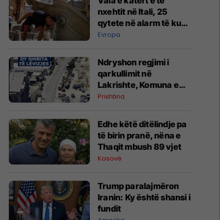
Vala e katërt e të
nxehtit në Itali, 25
qytete në alarm të kuq
- probleme me
Evropa
mungesën e ujit
Ndryshon regjimi i
qarkullimit në
Lakrishte, Komuna e
Prishtinës ofron
Prishtina
shpjegime
Edhe këtë ditëlindje pa
të birin pranë, nëna e
Thaqit mbush 89 vjet
Kosovë
Trump paralajmëron
Iranin: Ky është shansi i
fundit