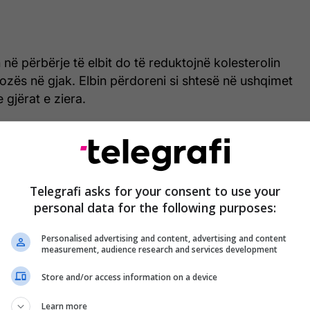
 në përbërje të elbit do të reduktojnë kolesterolin
kozës në gjak. Elbin përdoreni si shtesë në ushqimet
 gjërat e ziera.
rëzit e dobët dhe njerëzit që nuk kanë fuqi.
r shërimin e sëmundjeve të mushkërive, pastaj
amacioneve të shumta të mushkërive dhe kundër
Telegrafi asks for your consent to use your
personal data for the following purposes:
or është që elbi të qëndrojë në ujë gjatë tërë
Personalised advertising and content, advertising and content
n që edhe drejtpërdrejt ta zieni pa e lënë
measurement, audience research and services development
jë.
Store and/or access information on a device
Learn more