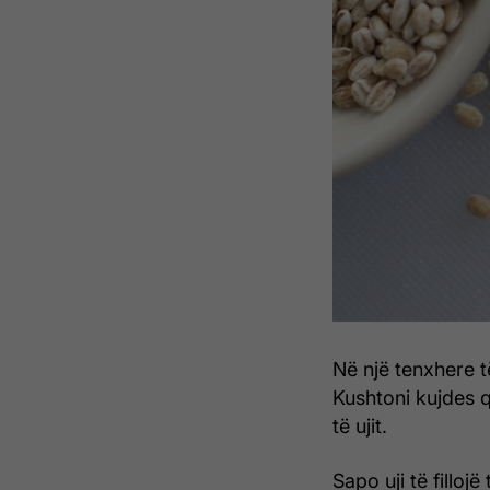
Në një tenxhere të
Kushtoni kujdes q
të ujit.
Sapo uji të filloj