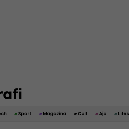
ech
Sport
Magazina
Cult
Ajo
Life