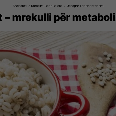
Shëndeti
>
Ushqimi-dhe-dieta
>
Ushqim i shëndetshëm
bit – mrekulli për metabo