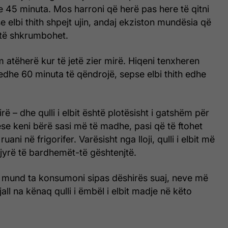
he 45 minuta. Mos harroni që herë pas here të qitni
e elbi thith shpejt ujin, andaj ekziston mundësia që
e të shkrumbohet.
m atëherë kur të jetë zier mirë. Hiqeni tenxheren
edhe 60 minuta të qëndrojë, sepse elbi thith edhe
irë – dhe qulli i elbit është plotësisht i gatshëm për
e keni bërë sasi më të madhe, pasi që të ftohet
ani në frigorifer. Varësisht nga lloji, qulli i elbit më
jyrë të bardhemët-të gështenjtë.
ë, mund ta konsumoni sipas dëshirës suaj, neve më
all na kënaq qulli i ëmbël i elbit madje në këto