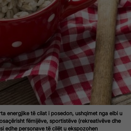
rta energjike të cilat i posedon, ushqimet nga elbi u
açërisht fëmijëve, sportistëve (rekreativëve dhe
 si edhe personave të cilët u ekspozohen